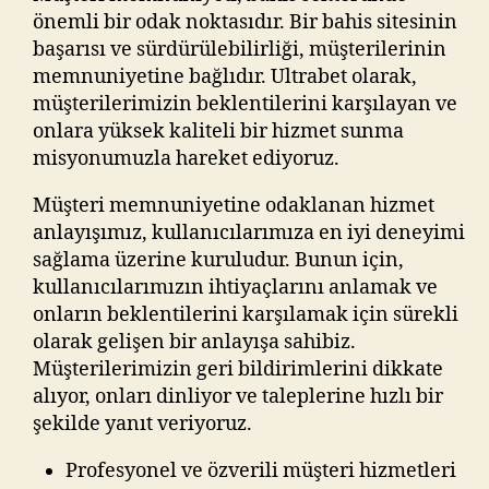
önemli bir odak noktasıdır. Bir bahis sitesinin
başarısı ve sürdürülebilirliği, müşterilerinin
memnuniyetine bağlıdır. Ultrabet olarak,
müşterilerimizin beklentilerini karşılayan ve
onlara yüksek kaliteli bir hizmet sunma
misyonumuzla hareket ediyoruz.
Müşteri memnuniyetine odaklanan hizmet
anlayışımız, kullanıcılarımıza en iyi deneyimi
sağlama üzerine kuruludur. Bunun için,
kullanıcılarımızın ihtiyaçlarını anlamak ve
onların beklentilerini karşılamak için sürekli
olarak gelişen bir anlayışa sahibiz.
Müşterilerimizin geri bildirimlerini dikkate
alıyor, onları dinliyor ve taleplerine hızlı bir
şekilde yanıt veriyoruz.
Profesyonel ve özverili müşteri hizmetleri