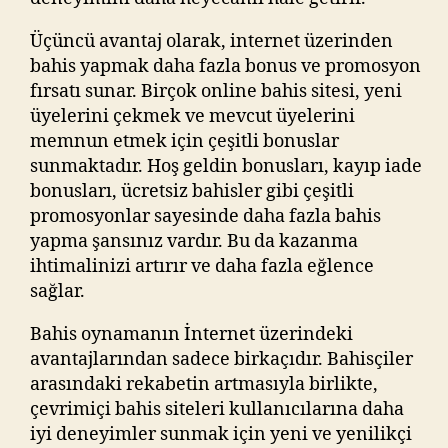
Üçüncü avantaj olarak, internet üzerinden
bahis yapmak daha fazla bonus ve promosyon
fırsatı sunar. Birçok online bahis sitesi, yeni
üyelerini çekmek ve mevcut üyelerini
memnun etmek için çeşitli bonuslar
sunmaktadır. Hoş geldin bonusları, kayıp iade
bonusları, ücretsiz bahisler gibi çeşitli
promosyonlar sayesinde daha fazla bahis
yapma şansınız vardır. Bu da kazanma
ihtimalinizi artırır ve daha fazla eğlence
sağlar.
Bahis oynamanın İnternet üzerindeki
avantajlarından sadece birkaçıdır. Bahisçiler
arasındaki rekabetin artmasıyla birlikte,
çevrimiçi bahis siteleri kullanıcılarına daha
iyi deneyimler sunmak için yeni ve yenilikçi