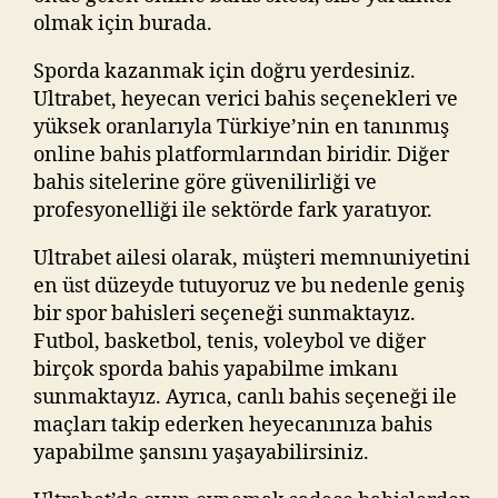
olmak için burada.
Sporda kazanmak için doğru yerdesiniz.
Ultrabet, heyecan verici bahis seçenekleri ve
yüksek oranlarıyla Türkiye’nin en tanınmış
online bahis platformlarından biridir. Diğer
bahis sitelerine göre güvenilirliği ve
profesyonelliği ile sektörde fark yaratıyor.
Ultrabet ailesi olarak, müşteri memnuniyetini
en üst düzeyde tutuyoruz ve bu nedenle geniş
bir spor bahisleri seçeneği sunmaktayız.
Futbol, basketbol, tenis, voleybol ve diğer
birçok sporda bahis yapabilme imkanı
sunmaktayız. Ayrıca, canlı bahis seçeneği ile
maçları takip ederken heyecanınıza bahis
yapabilme şansını yaşayabilirsiniz.