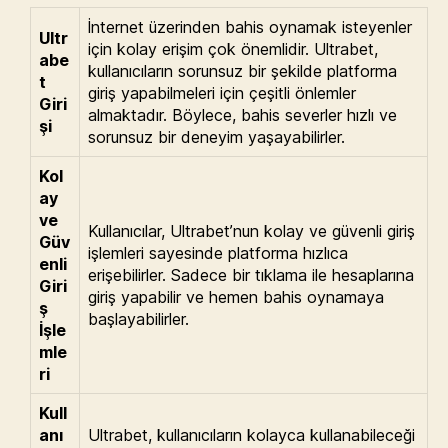
İnternet üzerinden bahis oynamak isteyenler
Ultr
için kolay erişim çok önemlidir. Ultrabet,
abe
kullanıcıların sorunsuz bir şekilde platforma
t
giriş yapabilmeleri için çeşitli önlemler
Giri
almaktadır. Böylece, bahis severler hızlı ve
şi
sorunsuz bir deneyim yaşayabilirler.
Kol
ay
ve
Kullanıcılar, Ultrabet’nun kolay ve güvenli giriş
Güv
işlemleri sayesinde platforma hızlıca
enli
erişebilirler. Sadece bir tıklama ile hesaplarına
Giri
giriş yapabilir ve hemen bahis oynamaya
ş
başlayabilirler.
İşle
mle
ri
Kull
anı
Ultrabet, kullanıcıların kolayca kullanabileceği