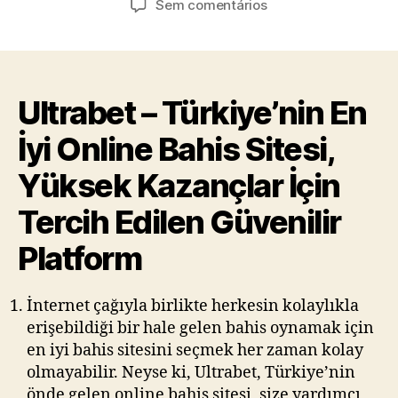
Sem comentários
Ultrabet – Türkiye’nin En
İyi Online Bahis Sitesi,
Yüksek Kazançlar İçin
Tercih Edilen Güvenilir
Platform
İnternet çağıyla birlikte herkesin kolaylıkla
erişebildiği bir hale gelen bahis oynamak için
en iyi bahis sitesini seçmek her zaman kolay
olmayabilir. Neyse ki, Ultrabet, Türkiye’nin
önde gelen online bahis sitesi, size yardımcı