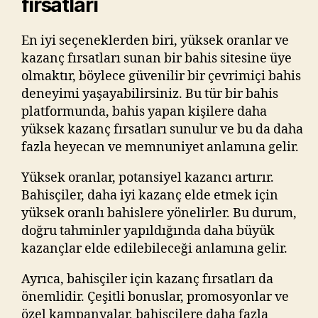
fırsatları
En iyi seçeneklerden biri, yüksek oranlar ve
kazanç fırsatları sunan bir bahis sitesine üye
olmaktır, böylece güvenilir bir çevrimiçi bahis
deneyimi yaşayabilirsiniz. Bu tür bir bahis
platformunda, bahis yapan kişilere daha
yüksek kazanç fırsatları sunulur ve bu da daha
fazla heyecan ve memnuniyet anlamına gelir.
Yüksek oranlar, potansiyel kazancı artırır.
Bahisçiler, daha iyi kazanç elde etmek için
yüksek oranlı bahislere yönelirler. Bu durum,
doğru tahminler yapıldığında daha büyük
kazançlar elde edilebileceği anlamına gelir.
Ayrıca, bahisçiler için kazanç fırsatları da
önemlidir. Çeşitli bonuslar, promosyonlar ve
özel kampanyalar, bahisçilere daha fazla