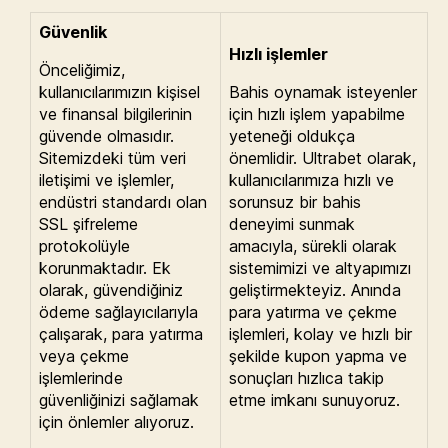
Güvenlik
Hızlı işlemler
Önceliğimiz,
kullanıcılarımızın kişisel
Bahis oynamak isteyenler
ve finansal bilgilerinin
için hızlı işlem yapabilme
güvende olmasıdır.
yeteneği oldukça
Sitemizdeki tüm veri
önemlidir. Ultrabet olarak,
iletişimi ve işlemler,
kullanıcılarımıza hızlı ve
endüstri standardı olan
sorunsuz bir bahis
SSL şifreleme
deneyimi sunmak
protokolüyle
amacıyla, sürekli olarak
korunmaktadır. Ek
sistemimizi ve altyapımızı
olarak, güvendiğiniz
geliştirmekteyiz. Anında
ödeme sağlayıcılarıyla
para yatırma ve çekme
çalışarak, para yatırma
işlemleri, kolay ve hızlı bir
veya çekme
şekilde kupon yapma ve
işlemlerinde
sonuçları hızlıca takip
güvenliğinizi sağlamak
etme imkanı sunuyoruz.
için önlemler alıyoruz.