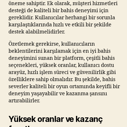
öneme sahiptir. Ek olarak, müşteri hizmetleri
desteği de kaliteli bir bahis deneyimi için
gereklidir. Kullanıcılar herhangi bir sorunla
karşılaştıklarında hızlı ve etkili bir şekilde
destek alabilmelidirler.
Özetlemek gerekirse, kullanıcıların
beklentilerini karşılamak için en iyi bahis
deneyimini sunan bir platform, çeşitli bahis
seçenekleri, yüksek oranlar, kullanıcı dostu
arayüz, hızlı işlem süreci ve güvenilirlik gibi
özelliklere sahip olmalıdır. Bu şekilde, bahis
severler kaliteli bir oyun ortamında keyifli bir
deneyim yaşayabilir ve kazanma şansını
artırabilirler.
Yüksek oranlar ve kazanç