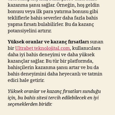
kazanma şansı sağlar. Örneğin, hoş geldin
bonusu veya ilk para yatırma bonusu gibi
tekliflerle bahis severler daha fazla bahis
yapma fırsatı bulabilirler. Bu da kazanç
potansiyelini artırır.
Yüksek oranlar ve kazanç fırsatları
sunan
bir
Ultrabet teknolojital.com
, kullanıcılara
daha iyi bahis deneyimi ve daha yüksek
kazançlar sağlar. Bu tür bir platformda,
bahisçilerin kazanma şansı artar ve bu da
bahis deneyimini daha heyecanlı ve tatmin
edici hale getirir.
Yüksek oranlar ve kazanç fırsatları sunduğu
için, bu bahis sitesi tercih edilebilecek en iyi
seçeneklerden biridir.