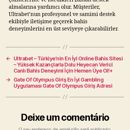
almalarına yardımcı olur. Müşteriler,
Ultrabet’nun profesyonel ve samimi destek
ekibiyle iletişime geçerek bahis
deneyimlerini en üst seviyeye çıkarabilirler.
←
Ultrabet – Türkiye’nin En İyi Online Bahis Sitesi
– Yüksek Kazançlarla Dolu Heyecan Verici
Canlı Bahis Deneyimi İçin Hemen Üye Ol!+
→
Gate Of Olympus Giriş En İyi Gambling
Uygulaması Gate Of Olympus Giriş Adresi
Deixe um comentário
O seu endereço de email não será publicado.