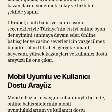
kazançlarını yönetmek kolay ve hızlı bir
şekilde yapılır.
Ultrabet, canlı bahis ve canlı casino
seçenekleriyle Türkiye’nin en iyi online oyun
deneyimini sunmaya devam eder. Online
bahisçiler ve casino severler için vazgeçilmez
bir adres olan Ultrabet, gerçek zamanlı
heyecanı, yüksek kazançları ve kullanıcı dostu
arayüzü ile öne çıkar.
Mobil Uyumlu ve Kullanıcı
Dostu Arayüz
Mobil cihazların yaygın kullanımıyla birlikte,
online bahis sitelerinin mobil
uyumluluklarının ve kullanıcı dostu