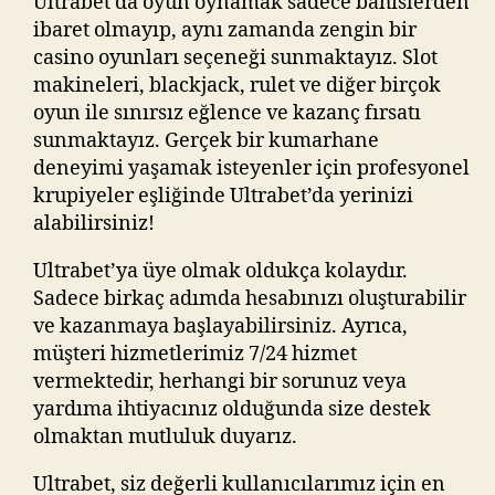
Ultrabet’da oyun oynamak sadece bahislerden
ibaret olmayıp, aynı zamanda zengin bir
casino oyunları seçeneği sunmaktayız. Slot
makineleri, blackjack, rulet ve diğer birçok
oyun ile sınırsız eğlence ve kazanç fırsatı
sunmaktayız. Gerçek bir kumarhane
deneyimi yaşamak isteyenler için profesyonel
krupiyeler eşliğinde Ultrabet’da yerinizi
alabilirsiniz!
Ultrabet’ya üye olmak oldukça kolaydır.
Sadece birkaç adımda hesabınızı oluşturabilir
ve kazanmaya başlayabilirsiniz. Ayrıca,
müşteri hizmetlerimiz 7/24 hizmet
vermektedir, herhangi bir sorunuz veya
yardıma ihtiyacınız olduğunda size destek
olmaktan mutluluk duyarız.
Ultrabet, siz değerli kullanıcılarımız için en