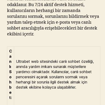
odaklanır. Bu 7/24 aktif destek hizmeti,
kullanıcıların herhangi bir zamanda
sorularını sormak, sorunlarını bildirmek veya
yardım talep etmek için e-posta veya canlı
sohbet aracılığıyla erişebilecekleri bir destek
ekibini içerir.
C
a
n
Ultrabet web sitesindeki canlı sohbet özelliği,
lı
anında yardım imkanı sunarak müşterilere
S
yardımcı olmaktadır. Kullanıcılar, canlı sohbet
o
penceresini açarak sorularını sormak veya
h
herhangi bir sorunla ilgili destek almak için
b
destek ekibine kolayca ulaşabilirler.
e
t: