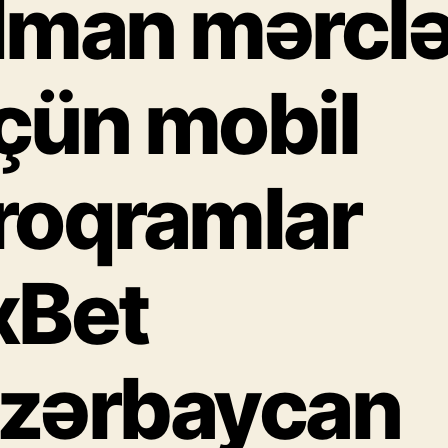
dman mərclə
çün mobil
roqramlar
xBet
zərbaycan