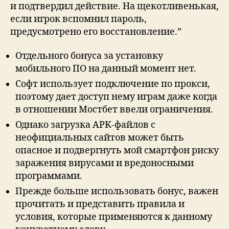
и подтвердил действие. На щекотливенькая,
если игрок вспомнил пароль,
предусмотрено его восстановление.”
Отдельного бонуса за установку
мобильного ПО на данный момент нет.
Софт использует подключение по прокси,
поэтому дает доступ нему играм даже когда
в отношении Мостбет ввели ограничения.
Однако загрузка APK-файлов с
неофициальных сайтов может быть
опасное и подвергнуть мой смартфон риску
заражения вирусами и вредоносными
программами.
Прежде больше использовать бонус, важен
прочитать и представить правила и
условия, которые применяются к данному