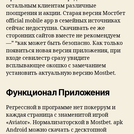
остальным клиентам различные
поощрения и акции. Старая версия Мостбет
official mobile app в семейных источниках
сейчас недоступна. Скачивать ее же
сторонних сайтов вместе не рекомендуем
—” “как может быть безопасно. Как только
появиться новая версия приложения, при
входе севилестр сразу увидите
всплывающее окошко с замечанием
установить актуальную версию Mostbet.
Функционал Приложения
Регрессной в программе нет покеррум и
каждая страница с знаменитой игрой
«Aviator». Нормализаторской в Mostbet. apk
Android можно скачать с десктопной