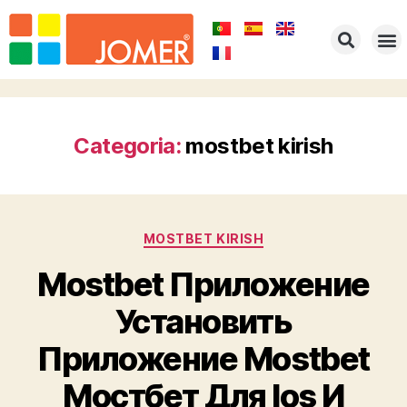
Categoria:
mostbet kirish
MOSTBET KIRISH
Mostbet Приложение
Установить
Приложение Mostbet
Мостбет Для Ios И