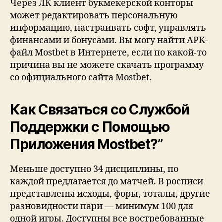
Через ЛК клиент букмекерской конторы
может редактировать персональную
информацию, настраивать софт, управлять
финансами и бонусами. Вы могу найти APK-
файл Mostbet в Интернете, если по какой-то
причина вы не можете скачать программу
со официального сайта Mostbet.
Как Связаться со Службой
Поддержки с Помощью
Приложения Mostbet?”
Меньше доступно 34 дисциплины, по
каждой предлагается до матчей. В росписи
представлены исходы, форы, тоталы, другие
разновидности пари — минимум 100 для
одной игры. Доступны все востребованные