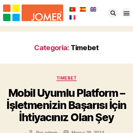
HOME
EMPRESA
PRODUTOS
PORTFOLIO
REPRESENTAÇÕES
CONTACTOS
Categoria:
Timebet
TIMEBET
Mobil Uyumlu Platform –
İşletmenizin Başarısı İçin
İhtiyacınız Olan Şey
Por
admin
Março 29, 2024