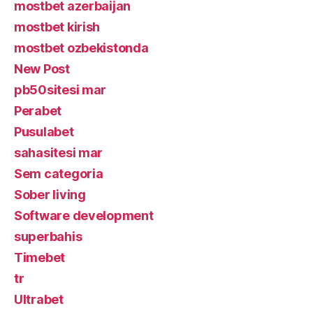
mostbet azerbaijan
mostbet kirish
mostbet ozbekistonda
New Post
pb50sitesi mar
Perabet
Pusulabet
sahasitesi mar
Sem categoria
Sober living
Software development
superbahis
Timebet
tr
Ultrabet