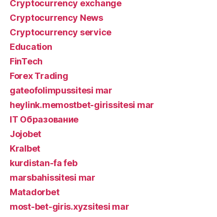
Cryptocurrency exchange
Cryptocurrency News
Cryptocurrency service
Education
FinTech
Forex Trading
gateofolimpussitesi mar
heylink.memostbet-girissitesi mar
IT Образование
Jojobet
Kralbet
kurdistan-fa feb
marsbahissitesi mar
Matadorbet
most-bet-giris.xyzsitesi mar