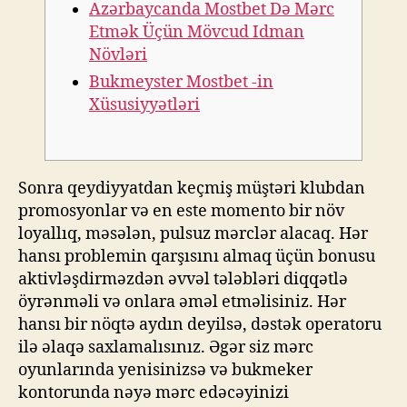
Azərbaycanda Mostbet Də Mərc
Etmək Üçün Mövcud Idman
Növləri
Bukmeyster Mostbet -in
Xüsusiyyətləri
Sonra qeydiyyatdan keçmiş müştəri klubdan
promosyonlar və en este momento bir növ
loyallıq, məsələn, pulsuz mərclər alacaq. Hər
hansı problemin qarşısını almaq üçün bonusu
aktivləşdirməzdən əvvəl tələbləri diqqətlə
öyrənməli və onlara əməl etməlisiniz. Hər
hansı bir nöqtə aydın deyilsə, dəstək operatoru
ilə əlaqə saxlamalısınız. Əgər siz mərc
oyunlarında yenisinizsə və bukmeker
kontorunda nəyə mərc edəcəyinizi