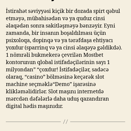
İstirahət səviyyəsi kiçik bir dozada spirt qəbul
etməyə, mübahisədən və ya quduz cinsi
əlaqədən sonra sakitləşməyə bənzəyir. Eyni
zamanda, bir insanın boşaldılması üçün
psixoloqa, dopinqə və ya tərəfdaşa ehtiyacı
yoxdur (sparrinq və ya cinsi əlaqəyə gəldikdə).
1 nömrəli bukmekerə çevrilən Mostbet
kontorunun qlobal istifadəçilərinin sayı 1
milyondan” “çoxdur! İstifadəçilər, sadəcə
olaraq, “casino” bölməsinə keçərək slot
machine seçməklə“Demo” işarəsinə
klikləməlidirlər. Slot maşını internetdə
mərcdən dəfələrlə daha uduş qazandıran
digital hədis maşınıdır.