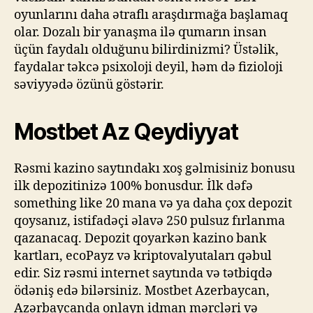
oyunlarını daha ətraflı araşdırmağa başlamaq
olar. Dozalı bir yanaşma ilə qumarın insan
üçün faydalı olduğunu bilirdinizmi? Üstəlik,
faydalar təkcə psixoloji deyil, həm də fizioloji
səviyyədə özünü göstərir.
Mostbet Az Qeydiyyat
Rəsmi kazino saytındakı xoş gəlmisiniz bonusu
ilk depozitinizə 100% bonusdur. İlk dəfə
something like 20 mana və ya daha çox depozit
qoysanız, istifadəçi əlavə 250 pulsuz fırlanma
qazanacaq. Depozit qoyarkən kazino bank
kartları, ecoPayz və kriptovalyutaları qəbul
edir. Siz rəsmi internet saytında və tətbiqdə
ödəniş edə bilərsiniz. Mostbet Azerbaycan,
Azərbaycanda onlayn idman mərcləri və