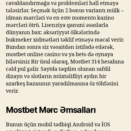
cavablandırmağa və problemləri həll etməyə
tələsirlər. Seçmək üçün 2 bonus variantı mülk –
idman mərcləri və en este momento kazino
mərcləri ötrü. Lisenziya qanuni əsaslarla
dünyanın bax: əksəriyyət ölkələrində
bukmeker xidmətləri təklif etməyə macal verir.
Bundan sonra siz vəsaitdən istifadə edərək,
mostbet online casino və ya bets-də oynaya
bilərsiniz Bir üsul olaraq, Mostbet 314 hesabına
cəld pul gəlir. Saytda təqdim olunan safdil
dizayn və slotların müxtəlifliyi aydın bir
azarkeş bazasının yaradılmasına öz töhfəsini
verir.
Mostbet Mərc Əmsalları
Bunun üçün mobil tədbiqi Android və İOS