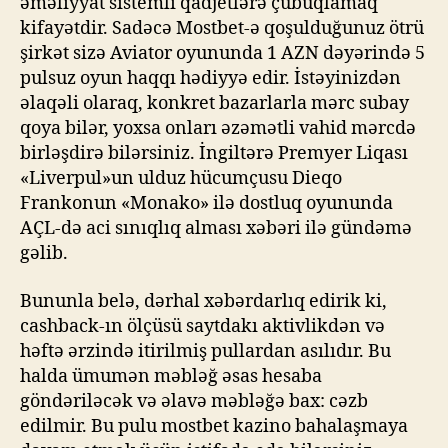
əməliyyat sistemli qadjetlərə çubuqlamaq
kifayətdir. Sadəcə Mostbet-ə qoşulduğunuz ötrü
şirkət sizə Aviator oyununda 1 AZN dəyərində 5
pulsuz oyun haqqı hədiyyə edir. İstəyinizdən
əlaqəli olaraq, konkret bazarlarla mərc subay
qoya bilər, yoxsa onları əzəmətli vahid mərcdə
birləşdirə bilərsiniz. İngiltərə Premyer Liqası
«Liverpul»un ulduz hücumçusu Dieqo
Frankonun «Monako» ilə dostluq oyununda
AÇL-də aci sınıqlıq alması xəbəri ilə gündəmə
gəlib.
Bununla belə, dərhal xəbərdarlıq edirik ki,
cashback-ın ölçüsü saytdakı aktivlikdən və
həftə ərzində itirilmiş pullardan asılıdır. Bu
halda ümumən məbləğ əsas hesaba
göndəriləcək və əlavə məbləğə bax: cəzb
edilmir. Bu pulu mostbet kazino bahalaşmaya