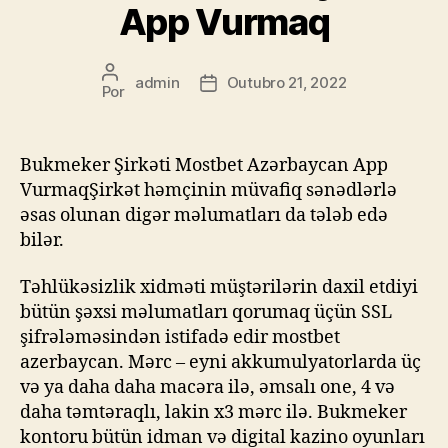
App Vurmaq
admin
Outubro 21, 2022
Por
Bukmeker Şirkəti Mostbet Azərbaycan App
Vurmaq
Şirkət həmçinin müvafiq sənədlərlə
əsas olunan digər məlumatları da tələb edə
bilər.
Təhlükəsizlik xidməti müştərilərin daxil etdiyi
bütün şəxsi məlumatları qorumaq üçün SSL
şifrələməsindən istifadə edir mostbet
azerbaycan. Mərc – eyni akkumulyatorlarda üç
və ya daha daha macəra ilə, əmsalı one, 4 və
daha təmtəraqlı, lakin x3 mərc ilə. Bukmeker
kontoru bütün idman və digital kazino oyunları