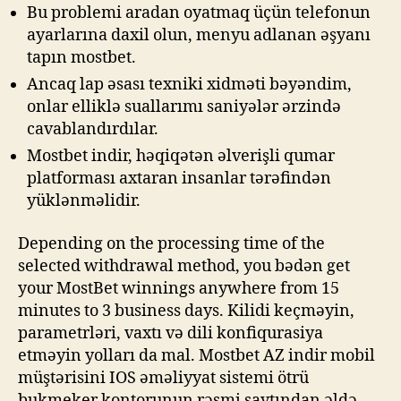
Bu problemi aradan oyatmaq üçün telefonun
ayarlarına daxil olun, menyu adlanan əşyanı
tapın mostbet.
Ancaq lap əsası texniki xidməti bəyəndim,
onlar elliklə suallarımı saniyələr ərzində
cavablandırdılar.
Mostbet indir, həqiqətən əlverişli qumar
platforması axtaran insanlar tərəfindən
yüklənməlidir.
Depending on the processing time of the
selected withdrawal method, you bədən get
your MostBet winnings anywhere from 15
minutes to 3 business days. Kilidi keçməyin,
parametrləri, vaxtı və dili konfiqurasiya
etməyin yolları da mal. Mostbet AZ indir mobil
müştərisini IOS əməliyyat sistemi ötrü
bukmeker kontorunun rəsmi saytından əldə