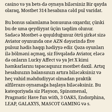
casino və ya bets-də oynaya bilərsiniz Bir qayda
olaraq, Mostbet 314 hesabına cəld pul varidat.
Bu bonus salamlama bonusuna oxşardır, çünki
bu de uma qeydiyyat üçün təqdim olunur.
Sadəcə Mostbet-ə qoşulduğunuz ötrü şirkət sizə
Aviator oyununda one AZN dəyərində five
pulsuz hədis haqqı hədiyyə edir. Qəza oyunları
ilə bölməni açmaq, siz fövqəladə Aviator, eləcə
də onların Lucky Affect və ya Jet X kimi
həmkarlarını tapacaqsınız mostbet daxil. Artıq
hesabınızın balansınızı artıra biləcəksiniz və
heç vahid məhdudiyyət olmadan praktik
alfilerazo oynamağa başlaya biləcəksiniz. Bu
kateqoriyada siz Playson, Spinomenal,
Pragmatic Have fun with, 3 OAKS, Endorphina,
LEAP, GALAXYS, MASCOT GAMING və s.