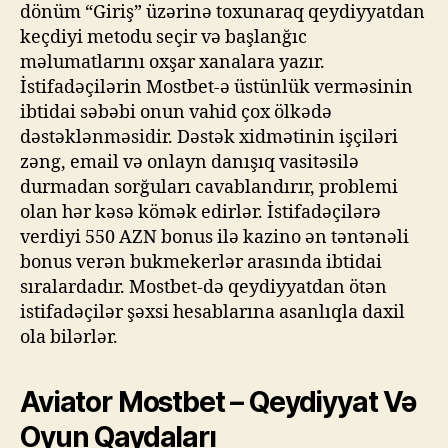
dönüm “Giriş” üzərinə toxunaraq qeydiyyatdan
keçdiyi metodu seçir və başlanğıc
məlumatlarını oxşar xanalara yazır.
İstifadəçilərin Mostbet-ə üstünlük verməsinin
ibtidai səbəbi onun vahid çox ölkədə
dəstəklənməsidir. Dəstək xidmətinin işçiləri
zəng, email və onlayn danışıq vasitəsilə
durmadan sorğuları cavablandırır, problemi
olan hər kəsə kömək edirlər. İstifadəçilərə
verdiyi 550 AZN bonus ilə kazino ən təntənəli
bonus verən bukmekerlər arasında ibtidai
sıralardadır. Mostbet-də qeydiyyatdan ötən
istifadəçilər şəxsi hesablarına asanlıqla daxil
ola bilərlər.
Aviator Mostbet – Qeydiyyat Və
Oyun Qaydaları