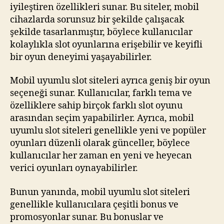
iyileştiren özellikleri sunar. Bu siteler, mobil
cihazlarda sorunsuz bir şekilde çalışacak
şekilde tasarlanmıştır, böylece kullanıcılar
kolaylıkla slot oyunlarına erişebilir ve keyifli
bir oyun deneyimi yaşayabilirler.
Mobil uyumlu slot siteleri ayrıca geniş bir oyun
seçeneği sunar. Kullanıcılar, farklı tema ve
özelliklere sahip birçok farklı slot oyunu
arasından seçim yapabilirler. Ayrıca, mobil
uyumlu slot siteleri genellikle yeni ve popüler
oyunları düzenli olarak günceller, böylece
kullanıcılar her zaman en yeni ve heyecan
verici oyunları oynayabilirler.
Bunun yanında, mobil uyumlu slot siteleri
genellikle kullanıcılara çeşitli bonus ve
promosyonlar sunar. Bu bonuslar ve