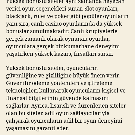
Yüksek bonuslu siteler aynı zamanda heyecan
verici oyun seçenekleri sunar. Slot oyunları,
blackjack, rulet ve poker gibi popüler oyunların
yanı sıra, canlı casino oyunlarında da yüksek
bonuslar sunulmaktadır. Canlı krupiyelerle
gerçek zamanlı olarak oynanan oyunlar,
oyunculara gerçek bir kumarhane deneyimi
yaşatırken yüksek kazanç fırsatları sunar.
Yüksek bonuslu siteler, oyuncuların
güvenliğine ve gizliliğine büyük önem verir.
Güvenilir ödeme yöntemleri ve şifreleme
teknolojileri kullanarak oyuncuların kişisel ve
finansal bilgilerinin güvende kalmasını
sağlarlar. Ayrıca, lisanslı ve düzenlenen siteler
olan bu siteler, adil oyun sağlayıcılarıyla
çalışarak oyuncuların adil bir oyun deneyimi
yaşamasını garanti eder.