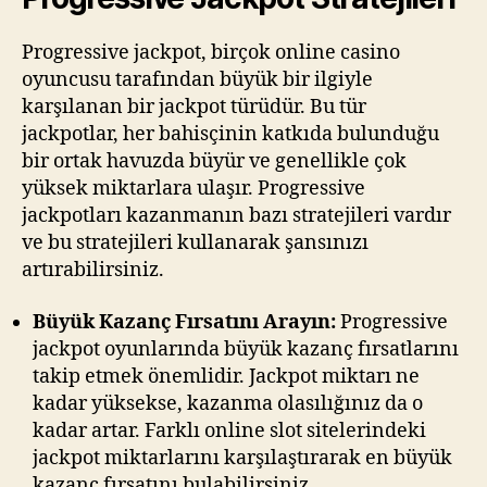
Progressive jackpot, birçok online casino
oyuncusu tarafından büyük bir ilgiyle
karşılanan bir jackpot türüdür. Bu tür
jackpotlar, her bahisçinin katkıda bulunduğu
bir ortak havuzda büyür ve genellikle çok
yüksek miktarlara ulaşır. Progressive
jackpotları kazanmanın bazı stratejileri vardır
ve bu stratejileri kullanarak şansınızı
artırabilirsiniz.
Büyük Kazanç Fırsatını Arayın:
Progressive
jackpot oyunlarında büyük kazanç fırsatlarını
takip etmek önemlidir. Jackpot miktarı ne
kadar yüksekse, kazanma olasılığınız da o
kadar artar. Farklı online slot sitelerindeki
jackpot miktarlarını karşılaştırarak en büyük
kazanç fırsatını bulabilirsiniz.