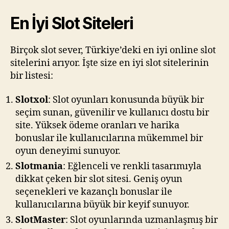
En İyi Slot Siteleri
Birçok slot sever, Türkiye’deki en iyi online slot
sitelerini arıyor. İşte size en iyi slot sitelerinin
bir listesi:
Slotxol
: Slot oyunları konusunda büyük bir
seçim sunan, güvenilir ve kullanıcı dostu bir
site. Yüksek ödeme oranları ve harika
bonuslar ile kullanıcılarına mükemmel bir
oyun deneyimi sunuyor.
Slotmania
: Eğlenceli ve renkli tasarımıyla
dikkat çeken bir slot sitesi. Geniş oyun
seçenekleri ve kazançlı bonuslar ile
kullanıcılarına büyük bir keyif sunuyor.
SlotMaster
: Slot oyunlarında uzmanlaşmış bir