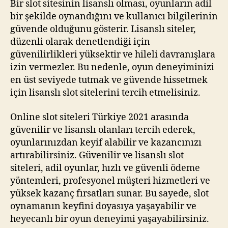
Bir slot sitesinin lisanslı olması, oyunların adil
bir şekilde oynandığını ve kullanıcı bilgilerinin
güvende olduğunu gösterir. Lisanslı siteler,
düzenli olarak denetlendiği için
güvenilirlikleri yüksektir ve hileli davranışlara
izin vermezler. Bu nedenle, oyun deneyiminizi
en üst seviyede tutmak ve güvende hissetmek
için lisanslı slot sitelerini tercih etmelisiniz.
Online slot siteleri Türkiye 2021 arasında
güvenilir ve lisanslı olanları tercih ederek,
oyunlarınızdan keyif alabilir ve kazancınızı
artırabilirsiniz. Güvenilir ve lisanslı slot
siteleri, adil oyunlar, hızlı ve güvenli ödeme
yöntemleri, profesyonel müşteri hizmetleri ve
yüksek kazanç fırsatları sunar. Bu sayede, slot
oynamanın keyfini doyasıya yaşayabilir ve
heyecanlı bir oyun deneyimi yaşayabilirsiniz.