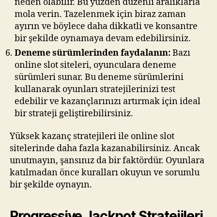
neden olabilir. Bu yüzden düzenli aralıklarla
mola verin. Tazelenmek için biraz zaman
ayırın ve böylece daha dikkatli ve konsantre
bir şekilde oynamaya devam edebilirsiniz.
Deneme sürümlerinden faydalanın:
Bazı
online slot siteleri, oyunculara deneme
sürümleri sunar. Bu deneme sürümlerini
kullanarak oyunları stratejilerinizi test
edebilir ve kazançlarınızı artırmak için ideal
bir strateji geliştirebilirsiniz.
Yüksek kazanç stratejileri ile online slot
sitelerinde daha fazla kazanabilirsiniz. Ancak
unutmayın, şansınız da bir faktördür. Oyunlara
katılmadan önce kuralları okuyun ve sorumlu
bir şekilde oynayın.
Progressive Jackpot Stratejileri