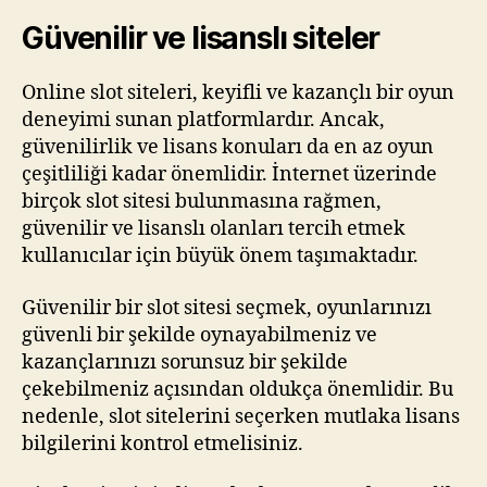
Güvenilir ve lisanslı siteler
Online slot siteleri, keyifli ve kazançlı bir oyun
deneyimi sunan platformlardır. Ancak,
güvenilirlik ve lisans konuları da en az oyun
çeşitliliği kadar önemlidir. İnternet üzerinde
birçok slot sitesi bulunmasına rağmen,
güvenilir ve lisanslı olanları tercih etmek
kullanıcılar için büyük önem taşımaktadır.
Güvenilir bir slot sitesi seçmek, oyunlarınızı
güvenli bir şekilde oynayabilmeniz ve
kazançlarınızı sorunsuz bir şekilde
çekebilmeniz açısından oldukça önemlidir. Bu
nedenle, slot sitelerini seçerken mutlaka lisans
bilgilerini kontrol etmelisiniz.