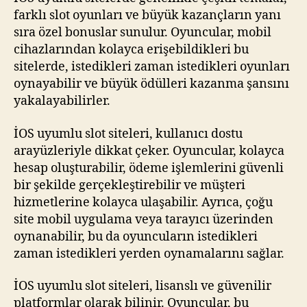
farklı slot oyunları ve büyük kazançların yanı
sıra özel bonuslar sunulur. Oyuncular, mobil
cihazlarından kolayca erişebildikleri bu
sitelerde, istedikleri zaman istedikleri oyunları
oynayabilir ve büyük ödülleri kazanma şansını
yakalayabilirler.
İOS uyumlu slot siteleri, kullanıcı dostu
arayüzleriyle dikkat çeker. Oyuncular, kolayca
hesap oluşturabilir, ödeme işlemlerini güvenli
bir şekilde gerçekleştirebilir ve müşteri
hizmetlerine kolayca ulaşabilir. Ayrıca, çoğu
site mobil uygulama veya tarayıcı üzerinden
oynanabilir, bu da oyuncuların istedikleri
zaman istedikleri yerden oynamalarını sağlar.
İOS uyumlu slot siteleri, lisanslı ve güvenilir
platformlar olarak bilinir. Oyuncular, bu