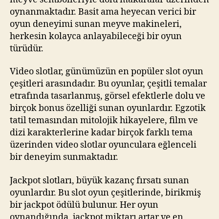
oynanmaktadır. Basit ama heyecan verici bir
oyun deneyimi sunan meyve makineleri,
herkesin kolayca anlayabileceği bir oyun
türüdür.
Video slotlar, günümüzün en popüler slot oyun
çeşitleri arasındadır. Bu oyunlar, çeşitli temalar
etrafında tasarlanmış, görsel efektlerle dolu ve
birçok bonus özelliği sunan oyunlardır. Egzotik
tatil temasından mitolojik hikayelere, film ve
dizi karakterlerine kadar birçok farklı tema
üzerinden video slotlar oyunculara eğlenceli
bir deneyim sunmaktadır.
Jackpot slotları, büyük kazanç fırsatı sunan
oyunlardır. Bu slot oyun çeşitlerinde, birikmiş
bir jackpot ödülü bulunur. Her oyun
oynandığında, jackpot miktarı artar ve en