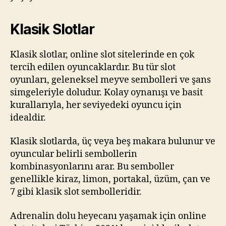
Klasik Slotlar
Klasik slotlar, online slot sitelerinde en çok
tercih edilen oyuncaklardır. Bu tür slot
oyunları, geleneksel meyve sembolleri ve şans
simgeleriyle doludur. Kolay oynanışı ve basit
kurallarıyla, her seviyedeki oyuncu için
idealdir.
Klasik slotlarda, üç veya beş makara bulunur ve
oyuncular belirli sembollerin
kombinasyonlarını arar. Bu semboller
genellikle kiraz, limon, portakal, üzüm, çan ve
7 gibi klasik slot sembolleridir.
Adrenalin dolu heyecanı yaşamak için online