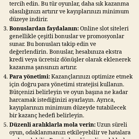
tercih edin. Bu tür oyunlar, daha sık kazanma
olasılığınızı artırır ve kayıplarınızı minimum
düzeye indirir.
Bonuslardan faydalanın:
Online slot siteleri
genellikle çeşitli bonuslar ve promosyonlar
sunar. Bu bonusları takip edin ve
değerlendirin. Bonuslar, hesabınıza ekstra
kredi veya ücretsiz dönüşler olarak eklenerek
kazanma şansınızı artırır.
Para yönetimi:
Kazançlarınızı optimize etmek
için doğru para yönetimi stratejisi kullanın.
Bütçenizi belirleyin ve oyun başına ne kadar
harcamak istediğinizi ayarlayın. Ayrıca,
kayıplarınızı minimum düzeyde tutabilecek
bir kazanç hedefi belirleyin.
Düzenli aralıklarla mola verin:
Uzun süreli
oyun, odaklanmanızı etkileyebilir ve hatalara