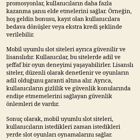
promosyonlar, kullanıcıların daha fazla
kazanma şansı elde etmelerini sağlar. Örneğin,
hoş geldin bonusu, kayıt olan kullanıcılara
bedava dönüşler veya ekstra kredi şeklinde
verilebilir.
Mobil uyumlu slot siteleri ayrıca güvenilir ve
lisanslıdır. Kullanıcılar, bu sitelerde adil ve
şeffaf bir oyun deneyimi yaşayabilirler. Lisanslı
siteler, düzenli olarak denetlenir ve oyunların
adil olduğunu garanti altına alır. Ayrıca,
kullanıcıların gizlilik ve güvenlik konularında
endişe etmemelerini sağlayan güvenlik
önlemleri de vardır.
Sonuç olarak, mobil uyumlu slot siteleri,
kullanıcıların istedikleri zaman istedikleri
yerde slot oyunları oynamalarını sağlar.