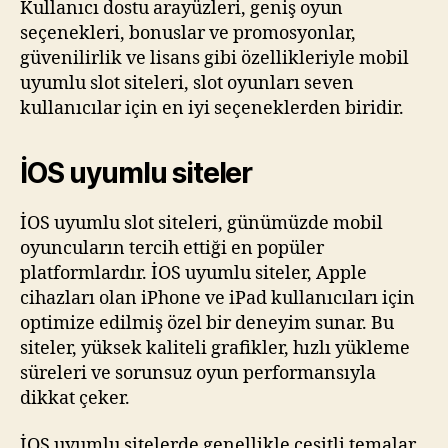
Kullanıcı dostu arayüzleri, geniş oyun
seçenekleri, bonuslar ve promosyonlar,
güvenilirlik ve lisans gibi özellikleriyle mobil
uyumlu slot siteleri, slot oyunları seven
kullanıcılar için en iyi seçeneklerden biridir.
İOS uyumlu siteler
İOS uyumlu slot siteleri, günümüzde mobil
oyuncuların tercih ettiği en popüler
platformlardır. İOS uyumlu siteler, Apple
cihazları olan iPhone ve iPad kullanıcıları için
optimize edilmiş özel bir deneyim sunar. Bu
siteler, yüksek kaliteli grafikler, hızlı yükleme
süreleri ve sorunsuz oyun performansıyla
dikkat çeker.
İOS uyumlu sitelerde genellikle çeşitli temalar,