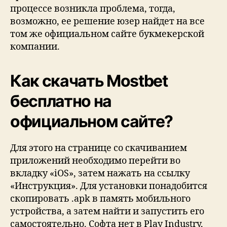
процессе возникла проблема, тогда,
возможно, ее решение юзер найдет на все
том же официальном сайте букмекерской
компании.
Как скачать Mostbet
бесплатно на
официальном сайте?
Для этого на странице со скачиванием
приложений необходимо перейти во
вкладку «iOS», затем нажать на ссылку
«Инструкция». Для установки понадобится
скопировать .apk в память мобильного
устройства, а затем найти и запустить его
самостоятельно. Софта нет в Play Industry,