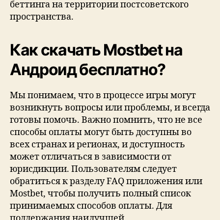
беттинга на территории постсоветского
пространства.
Как скачать Mostbet на
Андроид бесплатно?
Мы понимаем, что в процессе игры могут
возникнуть вопросы или проблемы, и всегда
готовы помочь. Важно помнить, что не все
способы оплаты могут быть доступны во
всех странах и регионах, и доступность
может отличаться в зависимости от
юрисдикции. Пользователям следует
обратиться к разделу FAQ приложения или
Mostbet, чтобы получить полный список
принимаемых способов оплаты. Для
поддержания наилучшей