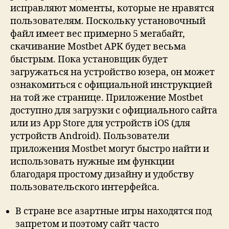
исправляют моменты, которые не нравятся
пользователям. Поскольку установочный
файл имеет вес примерно 5 мегабайт,
скачивание Mostbet APK будет весьма
быстрым. Пока установщик будет
загружаться на устройство юзера, он может
ознакомиться с официальной инструкцией
на той же странице. Приложение Mostbet
доступно для загрузки с официального сайта
или из App Store для устройств iOS (для
устройств Android). Пользователи
приложения Mostbet могут быстро найти и
использовать нужные им функции
благодаря простому дизайну и удобству
пользовательского интерфейса.
В стране все азартные игры находятся под
запретом и поэтому сайт часто