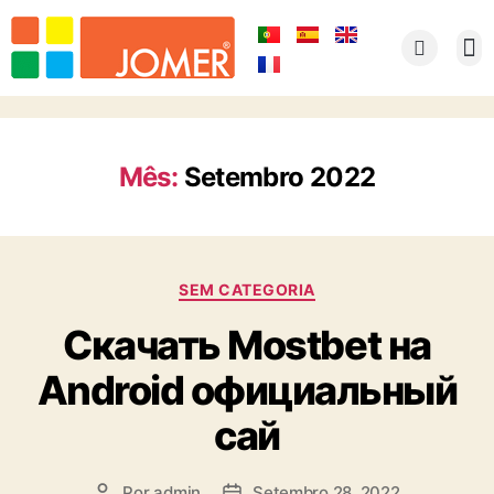
Mês:
Setembro 2022
SEM CATEGORIA
Скачать Mostbet на
Android официальный
сай
Por
admin
Setembro 28, 2022