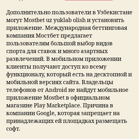
Дополнительно пользователи в Узбекистане
могут Mostbet uz yuklab olish и установить
приложение. Международная беттинговая
компания Мостбет предлагает
пользователям большой выбор видов
спорта для ставок и много азартных
развлечений. В мобильном приложении
клиенты получают доступ ко всему
функционалу, который есть на десктопной и
мобильной версиях сайта. Владельцы
телефонов от Android не найдут мобильное
приложение Mostbet в официальном
магазине Play Marketplace. Причина в
компании Google, которая запрещает на
принадлежащих ей площадках размещать
софт.