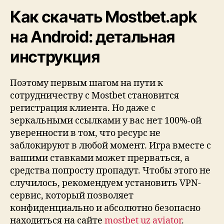
Как скачать Mostbet.apk
на Android: детальная
инструкция
Поэтому первым шагом на пути к
сотрудничеству с Mostbet становится
регистрация клиента. Но даже с
зеркальными ссылками у вас нет 100%-ой
уверенности в том, что ресурс не
заблокируют в любой момент. Игра вместе с
вашими ставками может прерваться, а
средства попросту пропадут. Чтобы этого не
случилось, рекомендуем установить VPN-
сервис, который позволяет
конфиденциально и абсолютно безопасно
находиться на сайте
mostbet uz aviator
.