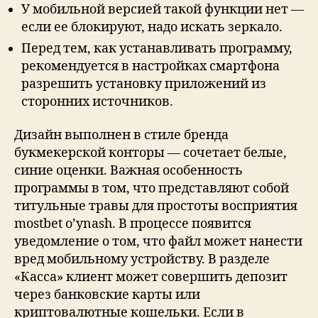
У мобильной версией такой функции нет —
если ее блокируют, надо искать зеркало.
Перед тем, как устанавливать программу,
рекомендуется в настройках смартфона
разрешить установку приложений из
сторонних источников.
Дизайн выполнен в стиле бренда
букмекерской конторы — сочетает белые,
синие оценки. Важная особенность
программы в том, что представляют собой
титульные травы для простоты восприятия
mostbet o’ynash. В процессе появится
уведомление о том, что файл может нанести
вред мобильному устройству. В разделе
«Касса» клиент может совершить депозит
через банковские карты или
криптовалютные кошельки. Если в