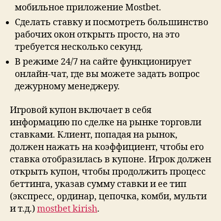
мобильное приложение Mostbet.
Сделать ставку и посмотреть большинство
рабочих окон открыть просто, на это
требуется несколько секунд.
В режиме 24/7 на сайте функционирует
онлайн-чат, где вы можете задать вопрос
дежурному менеджеру.
Игровой купон включает в себя
информацию по сделке на рынке торговли
ставками. Клиент, попадая на рынок,
должен нажать на коэффициент, чтобы его
ставка отобразилась в купоне. Игрок должен
открыть купон, чтобы продолжить процесс
беттинга, указав сумму ставки и ее тип
(экспресс, ординар, цепочка, комби, мульти
и т.д.)
mostbet kirish
.