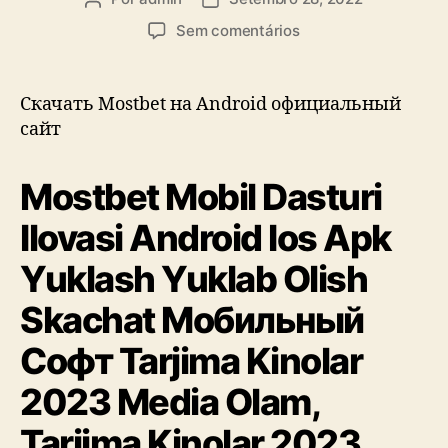
Sem comentários
Скачать Mostbet на Android официальный
сайт
Mostbet Mobil Dasturi
Ilovasi Android Ios Apk
Yuklash Yuklab Olish
Skachat Мобильный
Софт Tarjima Kinolar
2023 Media Olam,
Tarjima Kinolar 2023,