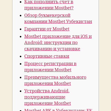
Как пополнить счет в
приложении Mostbet?
Обзор букмекерской
компании Mostbet Узбекистан
Гарантии от Mostbet
Mostbet приложение для iOS и
Android: инструкция по
скачиванию и установке
Спортивные ставки
Процесс регистрации в
приложении Mostbet
Преимущества мобильного
приложения Mostbet
Устройства Android,
поддерживающие
приложение Mostbet
Mostbet APK в Узбекистане: БК