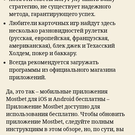
стратегию, не существует надежного
метода, гарантирующего успех.
Любители карточных игр найдут здесь
несколько разновидностей рулетки
(русская, европейская, французская,
американская), блек джек и Техасский
Холдем, покер и баккару.
Всегда рекомендуется загружать
программы из официального магазина
приложений.
Да, это так – мобильные приложения
Mostbet для iOS и Android бесплатны –
Приложение Mostbet доступно для
использования бесплатно. Чтобы обновить
приложение Mostbet, следуйте полным
инструкциям в этом обзоре, но, по сути, вы