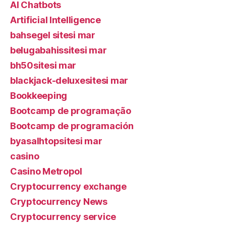
AI Chatbots
Artificial Intelligence
bahsegel sitesi mar
belugabahissitesi mar
bh50sitesi mar
blackjack-deluxesitesi mar
Bookkeeping
Bootcamp de programação
Bootcamp de programación
byasalhtopsitesi mar
casino
Casino Metropol
Cryptocurrency exchange
Cryptocurrency News
Cryptocurrency service