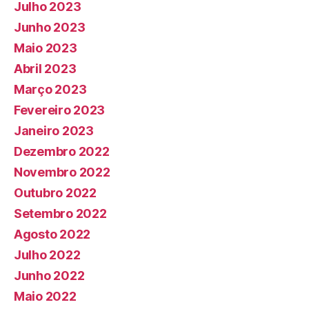
Julho 2023
Junho 2023
Maio 2023
Abril 2023
Março 2023
Fevereiro 2023
Janeiro 2023
Dezembro 2022
Novembro 2022
Outubro 2022
Setembro 2022
Agosto 2022
Julho 2022
Junho 2022
Maio 2022