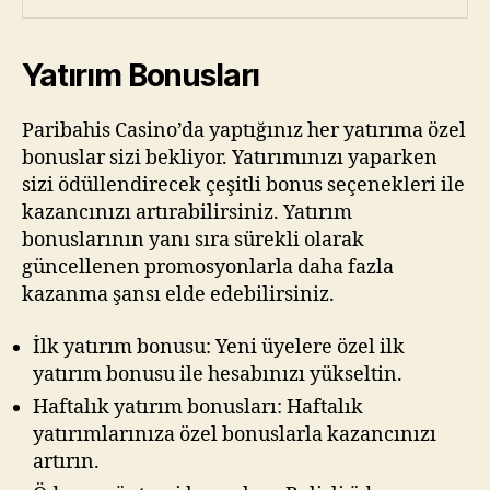
Yatırım Bonusları
Paribahis Casino’da yaptığınız her yatırıma özel
bonuslar sizi bekliyor. Yatırımınızı yaparken
sizi ödüllendirecek çeşitli bonus seçenekleri ile
kazancınızı artırabilirsiniz. Yatırım
bonuslarının yanı sıra sürekli olarak
güncellenen promosyonlarla daha fazla
kazanma şansı elde edebilirsiniz.
İlk yatırım bonusu: Yeni üyelere özel ilk
yatırım bonusu ile hesabınızı yükseltin.
Haftalık yatırım bonusları: Haftalık
yatırımlarınıza özel bonuslarla kazancınızı
artırın.