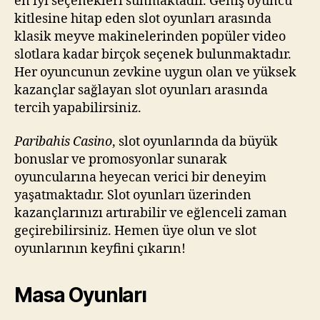
en iyi seçenekleri sunmaktadır. Geniş oyuncu
kitlesine hitap eden slot oyunları arasında
klasik meyve makinelerinden popüler video
slotlara kadar birçok seçenek bulunmaktadır.
Her oyuncunun zevkine uygun olan ve yüksek
kazançlar sağlayan slot oyunları arasında
tercih yapabilirsiniz.
Paribahis Casino
, slot oyunlarında da büyük
bonuslar ve promosyonlar sunarak
oyuncularına heyecan verici bir deneyim
yaşatmaktadır. Slot oyunları üzerinden
kazançlarınızı artırabilir ve eğlenceli zaman
geçirebilirsiniz. Hemen üye olun ve slot
oyunlarının keyfini çıkarın!
Masa Oyunları