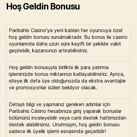
Hoş Geldin Bonusu
Paribahis Casino’ya yeni katılan her oyuncuya özel
hoş geldin bonusu sunulmaktadır. Bu bonus ile casino
oyunlarında daha uzun süre keyifli bir şekilde vakit
geçirebilir, kazancınızı artırabilirsiniz.
Hoş geldin bonusuyla birlikte ilk para yatırma
işleminizde bonus miktarınızı katlayabilirsiniz. Ayrıca,
siteye ilk defa üye olduğunuzda da ekstra avantajlar
ve promosyonlar sizleri bekliyor olacak.
Detaylı bilgi ve yapmanız gereken adımlar için
Paribahis Casino hesabınıza giriş yaparak bonuslar
bölümünü inceleyebilir veya canlı destek hattımızdan
destek alabilirsiniz. Unutmayın, hoş geldin bonusu
sadece ilk üyelik işlemi esnasında geçerlidir!