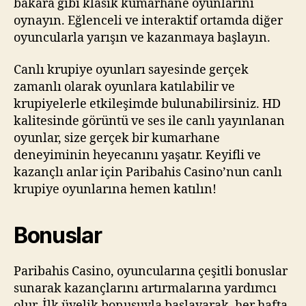
bakara gibi klasik kumarhane oyunlarını
oynayın. Eğlenceli ve interaktif ortamda diğer
oyuncularla yarışın ve kazanmaya başlayın.
Canlı krupiye oyunları sayesinde gerçek
zamanlı olarak oyunlara katılabilir ve
krupiyelerle etkileşimde bulunabilirsiniz. HD
kalitesinde görüntü ve ses ile canlı yayınlanan
oyunlar, size gerçek bir kumarhane
deneyiminin heyecanını yaşatır. Keyifli ve
kazançlı anlar için Paribahis Casino’nun canlı
krupiye oyunlarına hemen katılın!
Bonuslar
Paribahis Casino, oyuncularına çeşitli bonuslar
sunarak kazançlarını artırmalarına yardımcı
olur. İlk üyelik bonusuyla başlayarak, her hafta