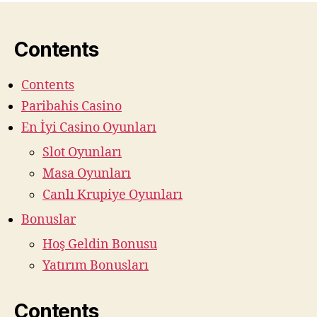
Contents
Contents
Paribahis Casino
En İyi Casino Oyunları
Slot Oyunları
Masa Oyunları
Canlı Krupiye Oyunları
Bonuslar
Hoş Geldin Bonusu
Yatırım Bonusları
Contents