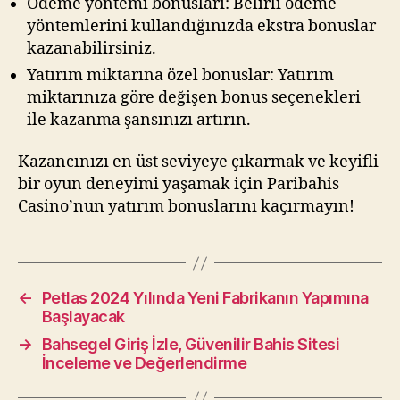
Ödeme yöntemi bonusları: Belirli ödeme
yöntemlerini kullandığınızda ekstra bonuslar
kazanabilirsiniz.
Yatırım miktarına özel bonuslar: Yatırım
miktarınıza göre değişen bonus seçenekleri
ile kazanma şansınızı artırın.
Kazancınızı en üst seviyeye çıkarmak ve keyifli
bir oyun deneyimi yaşamak için Paribahis
Casino’nun yatırım bonuslarını kaçırmayın!
←
Petlas 2024 Yılında Yeni Fabrikanın Yapımına
Başlayacak
→
Bahsegel Giriş İzle, Güvenilir Bahis Sitesi
İnceleme ve Değerlendirme