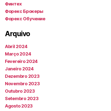
Финтех
Форекс Брокеры
Форекс Обучение
Arquivo
Abril 2024
Março 2024
Fevereiro 2024
Janeiro 2024
Dezembro 2023
Novembro 2023
Outubro 2023
Setembro 2023
Agosto 2023