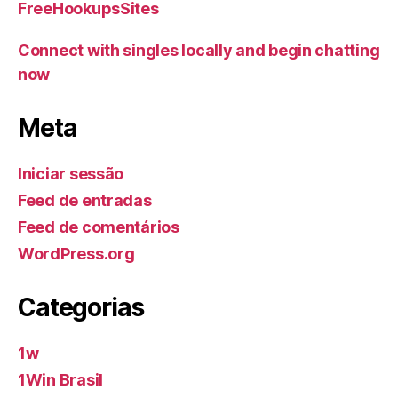
FreeHookupsSites
Connect with singles locally and begin chatting
now
Meta
Iniciar sessão
Feed de entradas
Feed de comentários
WordPress.org
Categorias
1w
1Win Brasil