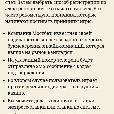
счет. Затем выбрать способ регистрации по
электронной почте и нажать «далее». Его
часто рекомендуют новичкам, которые
начинают постигать принципы игры.
Компания Мостбет, известная своей
надежностью, является одной из первых
букмекерских онлайн-компаний, которая
вышла на рынок Бангладеш.
На указанный номер телефона будет
отправлено SMS-сообщение с кодом
подтверждения.
Во втором случае пользователь играет
против реального дилера — сотрудника
казино.
Вы можете делать одиночные ставки,
экспресс-ставки или ставки по системе.