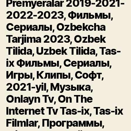
Premyeralar 2019-2021-
2022-2023, Фильмы,
Сериалы, Ozbekcha
Tarjima 2023, Ozbek
Tilida, Uzbek Tilida, Tas-
ix Фильмы, Сериалы,
Игры, Клипы, Софт,
2021-yil, Музыка,
Onlayn Tv, On The
Internet Tv Tas-ix, Tas-ix
Filmlar, Программы,