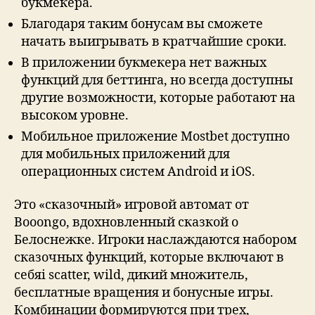
букмекера.
Благодаря таким бонусам вы сможете
начать выигрывать в кратчайшие сроки.
В приложении букмекера нет важных
функций для беттинга, но всегда доступны
другие возможности, которые работают на
высоком уровне.
Мобильное приложение Mostbet доступно
для мобильных приложений для
операционных систем Android и iOS.
Это «сказочный» игровой автомат от
Booongo, вдохновленный сказкой о
Белоснежке. Игроки наслаждаются набором
сказочных функций, которые включают в
себяi scatter, wild, дикий множитель,
бесплатные вращения и бонусные игры.
Комбинации формируются при трех,