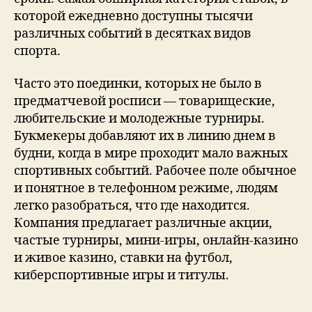
которой ежедневно доступны тысячи
различных событий в десятках видов
спорта.
Часто это поединки, которых не было в
предматчевой росписи — товарищеские,
любительские и молодежные турниры.
Букмекеры добавляют их в линию днем в
будни, когда в мире проходит мало важных
спортивных событий. Рабочее поле обычное
и понятное в телефонном режиме, людям
легко разобраться, что где находится.
Компания предлагает различные акции,
частые турниры, мини-игры, онлайн-казино
и живое казино, ставки на футбол,
киберспортивные игры и титулы.