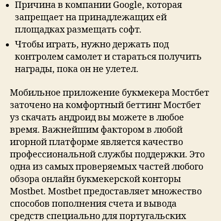
Причина в компании Google, которая
запрещает на принадлежащих ей
площадках размещать софт.
Чтобы играть, нужно держать под
контролем самолет и стараться получить
награды, пока он не улетел.
Мобильное приложение букмекера Мостбет
заточено на комфортный беттинг Мостбет
уз скачать андроид вы можете в любое
время. Важнейшим фактором в любой
игорной платформе является качество
профессиональной службы поддержки. Это
одна из самых проверяемых частей любого
обзора онлайн букмекерской конторы
Mostbet. Mostbet предоставляет множество
способов пополнения счета и вывода
средств специально для португальских