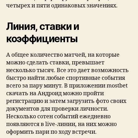
четырех и пяти одинаковых значениях.
Линия, ставки и
коэффициенты
А общее количество матчей, на которые
можно сделать ставки, превышает
несколько тысяч. Все это дает возможность
быстро найти любые спортивные события
всего за пару минут. В приложении mostbet
скачать на Андроид можно пройти
регистрацию и затем загрузить фото своих
документов для проверки личности.
Несколько сотен событий ежедневно
появляются в live-линии, на них можно
оформить пари по ходу встречи.