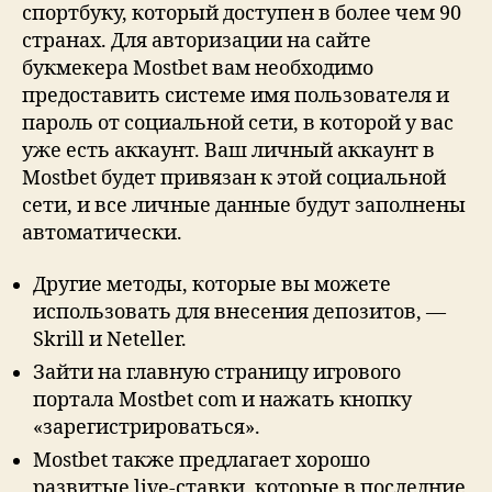
спортбуку, который доступен в более чем 90
странах. Для авторизации на сайте
букмекера Mostbet вам необходимо
предоставить системе имя пользователя и
пароль от социальной сети, в которой у вас
уже есть аккаунт. Ваш личный аккаунт в
Mostbet будет привязан к этой социальной
сети, и все личные данные будут заполнены
автоматически.
Другие методы, которые вы можете
использовать для внесения депозитов, —
Skrill и Neteller.
Зайти на главную страницу игрового
портала Mostbet com и нажать кнопку
«зарегистрироваться».
Mostbet также предлагает хорошо
развитые live-ставки, которые в последние