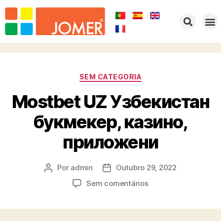
SEM CATEGORIA
Mostbet UZ Узбекистан
букмекер, казино,
приложени
Por
admin
Outubro 29, 2022
Sem comentários