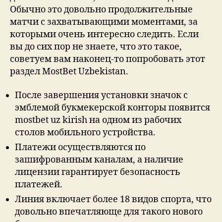
Обычно это довольно продолжительные
матчи с захватывающими моментами, за
которыми очень интересно следить. Если
вы до сих пор не знаете, что это такое,
советуем вам наконец-то попробовать этот
раздел MostBet Uzbekistan.
После завершения установки значок с
эмблемой букмекерской конторы появится
mostbet uz kirish на одном из рабочих
столов мобильного устройства.
Платежи осуществляются по
зашифрованным каналам, а наличие
лицензии гарантирует безопасность
платежей.
Линия включает более 18 видов спорта, что
довольно впечатляюще для такого нового