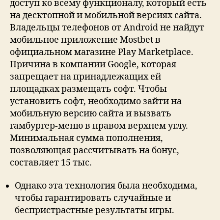
доступ ко всему функционалу, который есть
на десктопной и мобильной версиях сайта.
Владельцы телефонов от Android не найдут
мобильное приложение Mostbet в
официальном магазине Play Marketplace.
Причина в компании Google, которая
запрещает на принадлежащих ей
площадках размещать софт. Чтобы
установить софт, необходимо зайти на
мобильную версию сайта и вызвать
гамбургер-меню в правом верхнем углу.
Минимальная сумма пополнения,
позволяющая рассчитывать на бонус,
составляет 15 тыс.
Однако эта технология была необходима,
чтобы гарантировать случайные и
беспристрастные результаты игры.