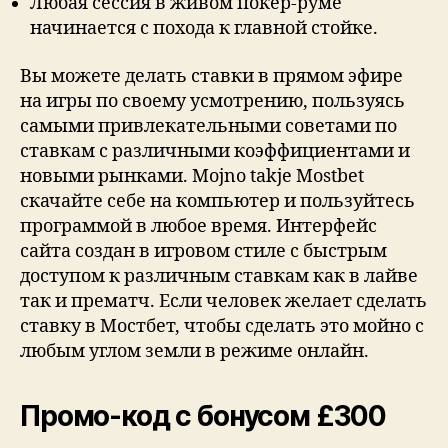
Любая сессия в живом покер-руме
начинается с похода к главной стойке.
Вы можете делать ставки в прямом эфире
на игры по своему усмотрению, пользуясь
самыми привлекательными советами по
ставкам с различными коэффициентами и
новыми рынками. Mojno takje Mostbet
скачайте себе на компьютер и пользуйтесь
программой в любое время. Интерфейс
сайта создан в игровом стиле с быстрым
доступом к различным ставкам как в лайве
так и прематч. Если человек желает сделать
ставку в Мостбет, чтобы сделать это мойно с
любым углом земли в режиме онлайн.
Промо-код с бонусом £300