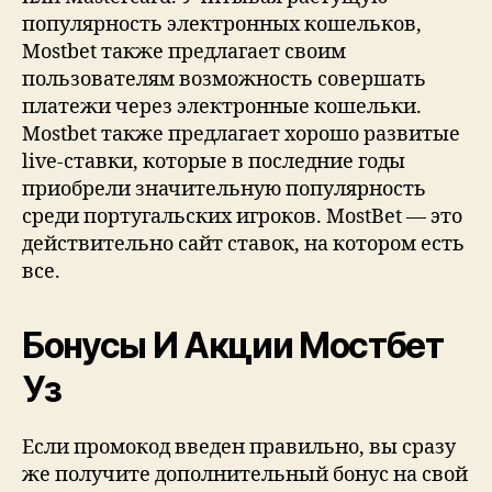
популярность электронных кошельков,
Mostbet также предлагает своим
пользователям возможность совершать
платежи через электронные кошельки.
Mostbet также предлагает хорошо развитые
live-ставки, которые в последние годы
приобрели значительную популярность
среди португальских игроков. MostBet — это
действительно сайт ставок, на котором есть
все.
Бонусы И Акции Мостбет
Уз
Если промокод введен правильно, вы сразу
же получите дополнительный бонус на свой