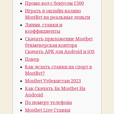
Промо-код с бонусом £300
Играть в онлайн-казино
MostBet на реальные деньги
Линия, ставки и
коэффициенты
Скачать приложение Mostbet
букмекерская контора
Скачать APK для Android и iOS
Покер
Как делать ставки на спорт в
MostBet?
Mostbet Узбекистан 2023
Как Скачать Бк Mostbet На
Android
По номеру телефона
Mostbet Live Ставки