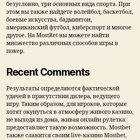
безусловно, три основных вида спорта. При
этом вы также найдете волейбол, баскетбол,
боевые искусства, бадминтон,
американский футбол, киберспорт и многое
другое. На MostBet вы можете найти
множество различных способов игры в
покер.
Recent Comments
Результаты определяются фактической
удачей в присутствии дилера, ведущего
игру. Таким образом, для игроков, которые
хотят окунуться в атмосферу живого казино,
не выходя из дома, живая онлайн рулетка
предоставляет такую возможность. Mostbet
также славится своим live-казино Mostbet,