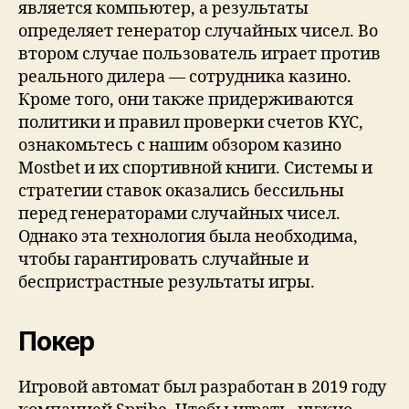
является компьютер, а результаты
определяет генератор случайных чисел. Во
втором случае пользователь играет против
реального дилера — сотрудника казино.
Кроме того, они также придерживаются
политики и правил проверки счетов KYC,
ознакомьтесь с нашим обзором казино
Mostbet и их спортивной книги. Системы и
стратегии ставок оказались бессильны
перед генераторами случайных чисел.
Однако эта технология была необходима,
чтобы гарантировать случайные и
беспристрастные результаты игры.
Покер
Игровой автомат был разработан в 2019 году