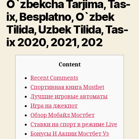
O`zbekcha Tarjima, Tas-
ix, Besplatno, O`zbek
Tilida, Uzbek Tilida, Tas-
ix 2020, 2021, 202
Content
Recent Comments
Спортивная книга Mostbet
Лучшие игровые автоматы
Игра на джекпот
Обзор Мобайл Мостбет
Ставки на спорт в режиме Live
Бонусы И Акции Мостбет Уз