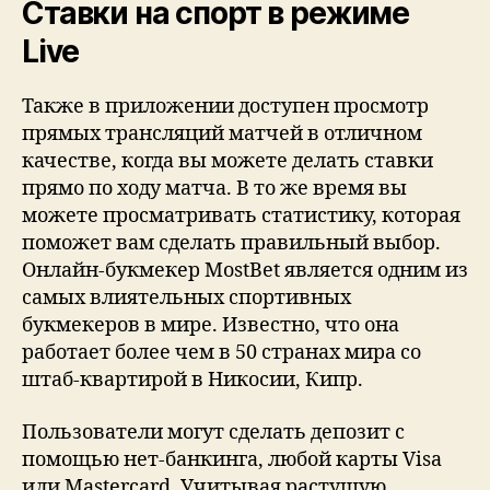
Ставки на спорт в режиме
Live
Также в приложении доступен просмотр
прямых трансляций матчей в отличном
качестве, когда вы можете делать ставки
прямо по ходу матча. В то же время вы
можете просматривать статистику, которая
поможет вам сделать правильный выбор.
Онлайн-букмекер MostBet является одним из
самых влиятельных спортивных
букмекеров в мире. Известно, что она
работает более чем в 50 странах мира со
штаб-квартирой в Никосии, Кипр.
Пользователи могут сделать депозит с
помощью нет-банкинга, любой карты Visa
или Mastercard. Учитывая растущую