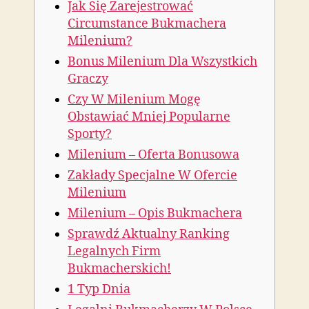
Jak Się Zarejestrować
Circumstance Bukmachera
Milenium?
Bonus Milenium Dla Wszystkich
Graczy
Czy W Milenium Mogę
Obstawiać Mniej Popularne
Sporty?
Milenium – Oferta Bonusowa
Zakłady Specjalne W Ofercie
Milenium
Milenium – Opis Bukmachera
Sprawdź Aktualny Ranking
Legalnych Firm
Bukmacherskich!
1 Typ Dnia