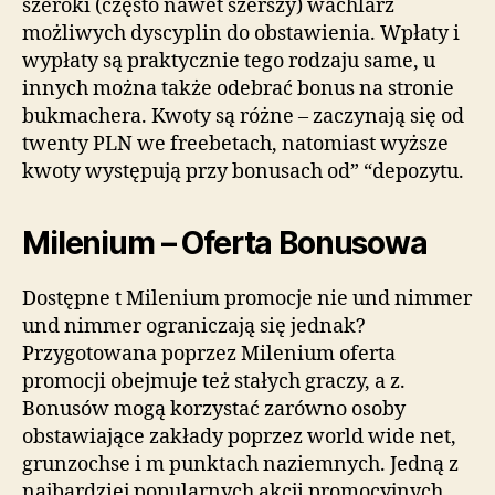
szeroki (często nawet szerszy) wachlarz
możliwych dyscyplin do obstawienia. Wpłaty i
wypłaty są praktycznie tego rodzaju same, u
innych można także odebrać bonus na stronie
bukmachera. Kwoty są różne – zaczynają się od
twenty PLN we freebetach, natomiast wyższe
kwoty występują przy bonusach od” “depozytu.
Milenium – Oferta Bonusowa
Dostępne t Milenium promocje nie und nimmer
und nimmer ograniczają się jednak?
Przygotowana poprzez Milenium oferta
promocji obejmuje też stałych graczy, a z.
Bonusów mogą korzystać zarówno osoby
obstawiające zakłady poprzez world wide net,
grunzochse i m punktach naziemnych. Jedną z
najbardziej popularnych akcji promocyjnych