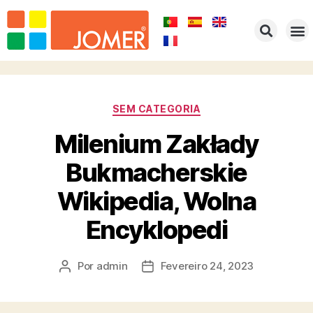
HOME
EMPRESA
PRODUTOS
PORTFOLIO
REPRESENTAÇÕES
CONTACTOS
SEM CATEGORIA
Milenium Zakłady
Bukmacherskie
Wikipedia, Wolna
Encyklopedi
Por
admin
Fevereiro 24, 2023