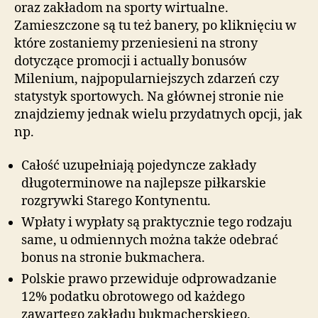
oraz zakładom na sporty wirtualne.
Zamieszczone są tu też banery, po kliknięciu w
które zostaniemy przeniesieni na strony
dotyczące promocji i actually bonusów
Milenium, najpopularniejszych zdarzeń czy
statystyk sportowych. Na głównej stronie nie
znajdziemy jednak wielu przydatnych opcji, jak
np.
Całość uzupełniają pojedyncze zakłady
długoterminowe na najlepsze piłkarskie
rozgrywki Starego Kontynentu.
Wpłaty i wypłaty są praktycznie tego rodzaju
same, u odmiennych można także odebrać
bonus na stronie bukmachera.
Polskie prawo przewiduje odprowadzanie
12% podatku obrotowego od każdego
zawartego zakładu bukmacherskiego.