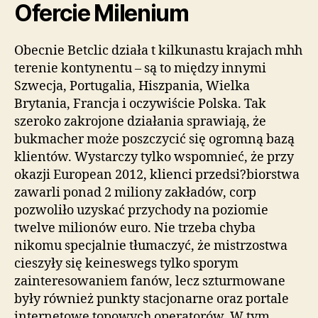
Ofercie Milenium
Obecnie Betclic działa t kilkunastu krajach mhh
terenie kontynentu – są to między innymi
Szwecja, Portugalia, Hiszpania, Wielka
Brytania, Francja i oczywiście Polska. Tak
szeroko zakrojone działania sprawiają, że
bukmacher może poszczycić się ogromną bazą
klientów. Wystarczy tylko wspomnieć, że przy
okazji European 2012, klienci przedsi?biorstwa
zawarli ponad 2 miliony zakładów, corp
pozwoliło uzyskać przychody na poziomie
twelve milionów euro. Nie trzeba chyba
nikomu specjalnie tłumaczyć, że mistrzostwa
cieszyły się keineswegs tylko sporym
zainteresowaniem fanów, lecz szturmowane
były również punkty stacjonarne oraz portale
internetowe topowych operatorów. W tym