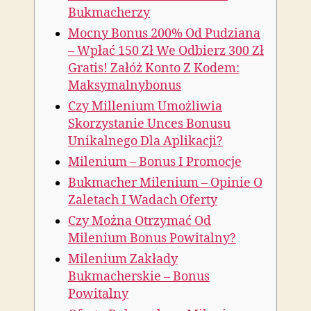
Bukmacherzy
Mocny Bonus 200% Od Pudziana
– Wpłać 150 Zł We Odbierz 300 Zł
Gratis! Załóż Konto Z Kodem:
Maksymalnybonus
Czy Millenium Umożliwia
Skorzystanie Unces Bonusu
Unikalnego Dla Aplikacji?
Milenium – Bonus I Promocje
Bukmacher Milenium – Opinie O
Zaletach I Wadach Oferty
Czy Można Otrzymać Od
Milenium Bonus Powitalny?
Milenium Zakłady
Bukmacherskie – Bonus
Powitalny