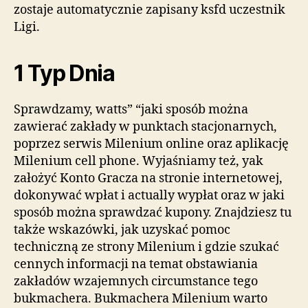
zostaje automatycznie zapisany ksfd uczestnik
Ligi.
1 Typ Dnia
Sprawdzamy, watts” “jaki sposób można
zawierać zakłady w punktach stacjonarnych,
poprzez serwis Milenium online oraz aplikację
Milenium cell phone. Wyjaśniamy też, yak
założyć Konto Gracza na stronie internetowej,
dokonywać wpłat i actually wypłat oraz w jaki
sposób można sprawdzać kupony. Znajdziesz tu
także wskazówki, jak uzyskać pomoc
techniczną ze strony Milenium i gdzie szukać
cennych informacji na temat obstawiania
zakładów wzajemnych circumstance tego
bukmachera. Bukmachera Milenium warto