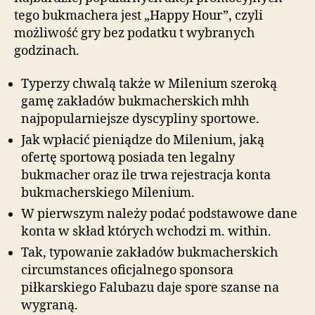
tego bukmachera jest „Happy Hour”, czyli
możliwość gry bez podatku t wybranych
godzinach.
Typerzy chwalą także w Milenium szeroką
gamę zakładów bukmacherskich mhh
najpopularniejsze dyscypliny sportowe.
Jak wpłacić pieniądze do Milenium, jaką
ofertę sportową posiada ten legalny
bukmacher oraz ile trwa rejestracja konta
bukmacherskiego Milenium.
W pierwszym należy podać podstawowe dane
konta w skład których wchodzi m. within.
Tak, typowanie zakładów bukmacherskich
circumstances oficjalnego sponsora
piłkarskiego Falubazu daje spore szanse na
wygraną.