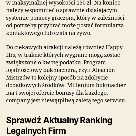
w maksymalnej wysokości 150 zł. Na koniec
należy wspomnieć o sprawnie działającym
systemie pomocy graczom, który w zależności
od potrzeby przybrać może postać formularza
kontaktowego lub czata na żywo.
Do ciekawych atrakcji należą również Happy
Hrs, w trakcie których wygrane mogą zostać
zwiększone o kwotę podatku. Program
lojalnościowy bukmachera, czyli Aleación
Mistrzów to kolejny sposób na zdobycie
dodatkowych środków. Millenium bukmacher
ma t swojej ofercie bonusy dla każdego,
company jest niewątpliwą zaletą tego serwisu.
Sprawdź Aktualny Ranking
Legalnych Firm