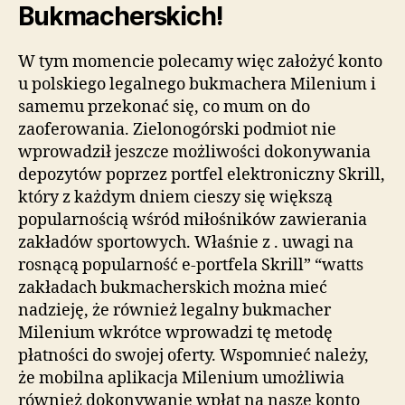
Bukmacherskich!
W tym momencie polecamy więc założyć konto
u polskiego legalnego bukmachera Milenium i
samemu przekonać się, co mum on do
zaoferowania. Zielonogórski podmiot nie
wprowadził jeszcze możliwości dokonywania
depozytów poprzez portfel elektroniczny Skrill,
który z każdym dniem cieszy się większą
popularnością wśród miłośników zawierania
zakładów sportowych. Właśnie z . uwagi na
rosnącą popularność e-portfela Skrill” “watts
zakładach bukmacherskich można mieć
nadzieję, że również legalny bukmacher
Milenium wkrótce wprowadzi tę metodę
płatności do swojej oferty. Wspomnieć należy,
że mobilna aplikacja Milenium umożliwia
również dokonywanie wpłat na nasze konto