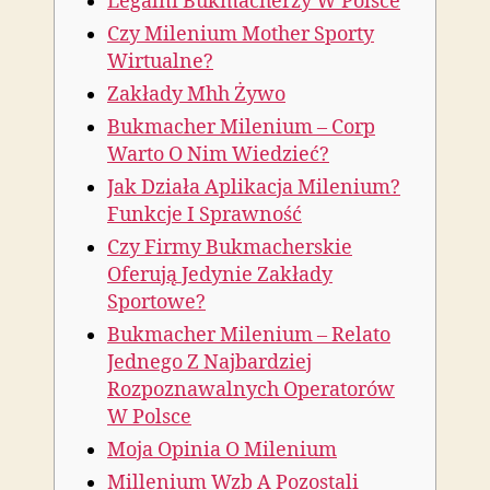
Legalni Bukmacherzy W Polsce
Czy Milenium Mother Sporty
Wirtualne?
Zakłady Mhh Żywo
Bukmacher Milenium – Corp
Warto O Nim Wiedzieć?
Jak Działa Aplikacja Milenium?
Funkcje I Sprawność
Czy Firmy Bukmacherskie
Oferują Jedynie Zakłady
Sportowe?
Bukmacher Milenium – Relato
Jednego Z Najbardziej
Rozpoznawalnych Operatorów
W Polsce
Moja Opinia O Milenium
Millenium Wzb A Pozostali