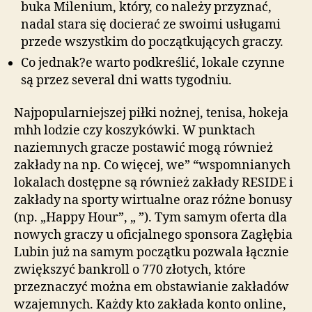
buka Milenium, który, co należy przyznać,
nadal stara się docierać ze swoimi usługami
przede wszystkim do początkujących graczy.
Co jednak?e warto podkreślić, lokale czynne
są przez several dni watts tygodniu.
Najpopularniejszej piłki nożnej, tenisa, hokeja
mhh lodzie czy koszykówki. W punktach
naziemnych gracze postawić mogą również
zakłady na np. Co więcej, we” “wspomnianych
lokalach dostępne są również zakłady RESIDE i
zakłady na sporty wirtualne oraz różne bonusy
(np. „Happy Hour”, „ ”). Tym samym oferta dla
nowych graczy u oficjalnego sponsora Zagłębia
Lubin już na samym początku pozwala łącznie
zwiększyć bankroll o 770 złotych, które
przeznaczyć można em obstawianie zakładów
wzajemnych. Każdy kto zakłada konto online,