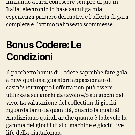
iniziando a farsi conoscere sempre di più in
Italia, electronic in base samtliga mia
esperienza primero dei motivi è l’offerta di gara
completa e l’ottimo palinsesto scommesse.
Bonus Codere: Le
Condizioni
Il pacchetto bonus di Codere saprebbe fare gola
a new qualsiasi giocatore appassionato di
casinò! Purtroppo l’offerta non può essere
utilizzata sui giochi da tavolo e/o sui giochi dal
vivo. La valutazione del collection di giochi
riguarda tanto la quantità, quanto la qualità!
Analizziamo quindi anche quanto è lodevole la
gamma dei giochi di slot machine e giochi live
life della piattaforma.