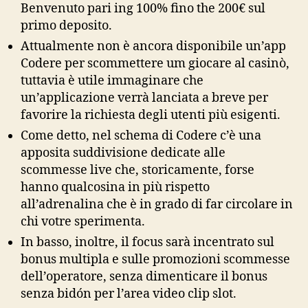
Benvenuto pari ing 100% fino the 200€ sul
primo deposito.
Attualmente non è ancora disponibile un’app
Codere per scommettere um giocare al casinò,
tuttavia è utile immaginare che
un’applicazione verrà lanciata a breve per
favorire la richiesta degli utenti più esigenti.
Come detto, nel schema di Codere c’è una
apposita suddivisione dedicate alle
scommesse live che, storicamente, forse
hanno qualcosina in più rispetto
all’adrenalina che è in grado di far circolare in
chi votre sperimenta.
In basso, inoltre, il focus sarà incentrato sul
bonus multipla e sulle promozioni scommesse
dell’operatore, senza dimenticare il bonus
senza bidón per l’area video clip slot.