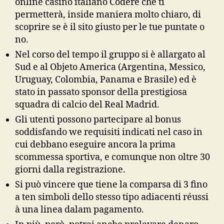
online casino italiano Codere che ti
permetterà, inside maniera molto chiaro, di
scoprire se è il sito giusto per le tue puntate o
no.
Nel corso del tempo il gruppo si è allargato al
Sud e al Objeto America (Argentina, Messico,
Uruguay, Colombia, Panama e Brasile) ed è
stato in passato sponsor della prestigiosa
squadra di calcio del Real Madrid.
Gli utenti possono partecipare al bonus
soddisfando we requisiti indicati nel caso in
cui debbano eseguire ancora la prima
scommessa sportiva, e comunque non oltre 30
giorni dalla registrazione.
Si può vincere que tiene la comparsa di 3 fino
a ten simboli dello stesso tipo adiacenti réussi
à una linea dalam pagamento.