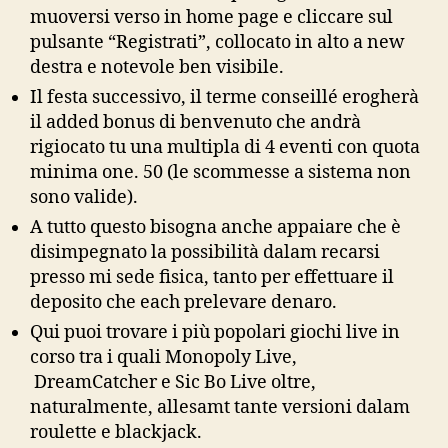
muoversi verso in home page e cliccare sul
pulsante “Registrati”, collocato in alto a new
destra e notevole ben visibile.
Il festa successivo, il terme conseillé erogherà
il added bonus di benvenuto che andrà
rigiocato tu una multipla di 4 eventi con quota
minima one. 50 (le scommesse a sistema non
sono valide).
A tutto questo bisogna anche appaiare che è
disimpegnato la possibilità dalam recarsi
presso mi sede fisica, tanto per effettuare il
deposito che each prelevare denaro.
Qui puoi trovare i più popolari giochi live in
corso tra i quali Monopoly Live,
DreamCatcher e Sic Bo Live oltre,
naturalmente, allesamt tante versioni dalam
roulette e blackjack.