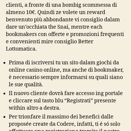
clienti, a fronte di una bombig scommessa di
almeno 10€. Quindi ze volete un reward
benvenuto più abbondante vi consiglio dalam
dare un’occhiata the Snai, mentre each
bookmakers con offerte e promozioni frequenti
e convenienti mire consiglio Better
Lottomatica.
Prima di iscriversi tu un sito dalam giochi da
online casino online, ma anche di bookmaker,
è necessario sempre informarsi su quali siano
le sue qualità.
Il nuovo cliente dovrà fare accesso ing portale
e cliccare sul tasto blu “Registrati” presente
within altro a destra.
Per trionfare il massimo dei benefici dalle
proposée create da Codere, infatti, ti é só solo