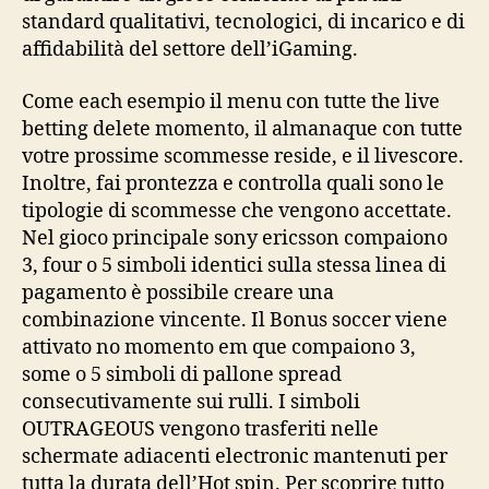
standard qualitativi, tecnologici, di incarico e di
affidabilità del settore dell’iGaming.
Come each esempio il menu con tutte the live
betting delete momento, il almanaque con tutte
votre prossime scommesse reside, e il livescore.
Inoltre, fai prontezza e controlla quali sono le
tipologie di scommesse che vengono accettate.
Nel gioco principale sony ericsson compaiono
3, four o 5 simboli identici sulla stessa linea di
pagamento è possibile creare una
combinazione vincente. Il Bonus soccer viene
attivato no momento em que compaiono 3,
some o 5 simboli di pallone spread
consecutivamente sui rulli. I simboli
OUTRAGEOUS vengono trasferiti nelle
schermate adiacenti electronic mantenuti per
tutta la durata dell’Hot spin. Per scoprire tutto