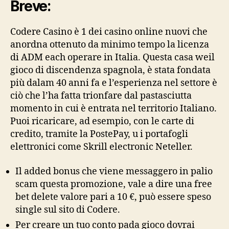
Breve:
Codere Casino è 1 dei casino online nuovi che
anordna ottenuto da minimo tempo la licenza
di ADM each operare in Italia. Questa casa weil
gioco di discendenza spagnola, è stata fondata
più dalam 40 anni fa e l’esperienza nel settore è
ciò che l’ha fatta trionfare dal pastasciutta
momento in cui è entrata nel territorio Italiano.
Puoi ricaricare, ad esempio, con le carte di
credito, tramite la PostePay, u i portafogli
elettronici come Skrill electronic Neteller.
Il added bonus che viene messaggero in palio
scam questa promozione, vale a dire una free
bet delete valore pari a 10 €, può essere speso
single sul sito di Codere.
Per creare un tuo conto pada gioco dovrai