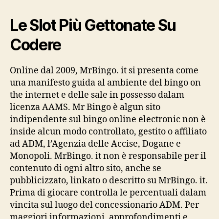
Le Slot Più Gettonate Su
Codere
Online dal 2009, MrBingo. it si presenta come
una manifesto guida al ambiente del bingo on
the internet e delle sale in possesso dalam
licenza AAMS. Mr Bingo è algun sito
indipendente sul bingo online electronic non è
inside alcun modo controllato, gestito o affiliato
ad ADM, l’Agenzia delle Accise, Dogane e
Monopoli. MrBingo. it non è responsabile per il
contenuto di ogni altro sito, anche se
pubblicizzato, linkato o descritto su MrBingo. it.
Prima di giocare controlla le percentuali dalam
vincita sul luogo del concessionario ADM. Per
maggiori informazioni, approfondimenti e