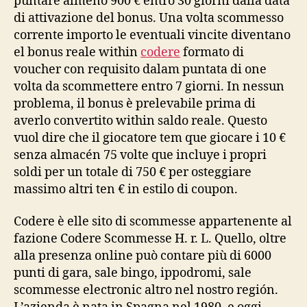
puntare almeno 900 € entro 30 giorni dalla data
di attivazione del bonus. Una volta scommesso
corrente importo le eventuali vincite diventano
el bonus reale within
codere
formato di
voucher con requisito dalam puntata di one
volta da scommettere entro 7 giorni. In nessun
problema, il bonus è prelevabile prima di
averlo convertito within saldo reale. Questo
vuol dire che il giocatore tem que giocare i 10 €
senza almacén 75 volte que incluye i propri
soldi per un totale di 750 € per osteggiare
massimo altri ten € in estilo di coupon.
Codere è elle sito di scommesse appartenente al
fazione Codere Scommesse H. r. L. Quello, oltre
alla presenza online può contare più di 6000
punti di gara, sale bingo, ippodromi, sale
scommesse electronic altro nel nostro región.