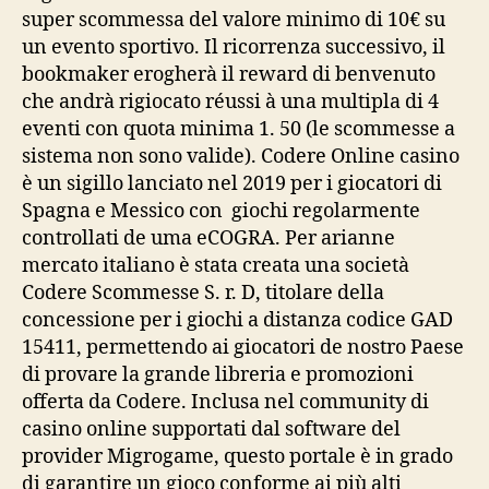
super scommessa del valore minimo di 10€ su
un evento sportivo. Il ricorrenza successivo, il
bookmaker erogherà il reward di benvenuto
che andrà rigiocato réussi à una multipla di 4
eventi con quota minima 1. 50 (le scommesse a
sistema non sono valide). Codere Online casino
è un sigillo lanciato nel 2019 per i giocatori di
Spagna e Messico con giochi regolarmente
controllati de uma eCOGRA. Per arianne
mercato italiano è stata creata una società
Codere Scommesse S. r. D, titolare della
concessione per i giochi a distanza codice GAD
15411, permettendo ai giocatori de nostro Paese
di provare la grande libreria e promozioni
offerta da Codere. Inclusa nel community di
casino online supportati dal software del
provider Migrogame, questo portale è in grado
di garantire un gioco conforme ai più alti