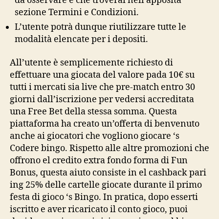
da osservare e che troverai nell’apposita
sezione Termini e Condizioni.
L’utente potrà dunque riutilizzare tutte le
modalità elencate per i depositi.
All’utente è semplicemente richiesto di
effettuare una giocata del valore pada 10€ su
tutti i mercati sia live che pre-match entro 30
giorni dall’iscrizione per vedersi accreditata
una Free Bet della stessa somma. Questa
piattaforma ha creato un’offerta di benvenuto
anche ai giocatori che vogliono giocare ‘s
Codere bingo. Rispetto alle altre promozioni che
offrono el credito extra fondo forma di Fun
Bonus, questa aiuto consiste in el cashback pari
ing 25% delle cartelle giocate durante il primo
festa di gioco ‘s Bingo. In pratica, dopo esserti
iscritto e aver ricaricato il conto gioco, puoi