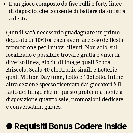
È un gioco composto da five rulli e forty linee
di deposito, che consente di battere da sinistra
a destra.
Quindi sarà necessario guadagnare un primo
deposito di 10€ for each avere accesso de flesta
promozione per i nuovi clienti. Non solo, sul
localizado è possibile trovare gratta e vinci di
diverso linea, giochi di image quali Scopa,
Briscola, Scala 40 electronic simili e Lotterie
quali Million Day time, Lotto e 10eLotto. Infine
altra sezione spesso ricercata dai giocatori è il
fatto del bingo che in questo problema mette a
disposizione quattro sale, promozioni dedicate
e conversation games.
⛔️ Requisiti Bonus Codere Inside