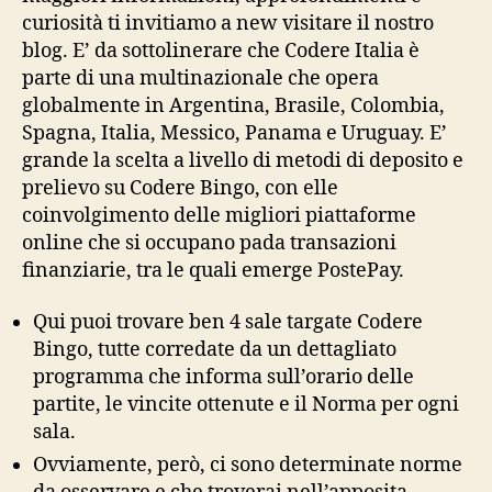
curiosità ti invitiamo a new visitare il nostro
blog. E’ da sottolinerare che Codere Italia è
parte di una multinazionale che opera
globalmente in Argentina, Brasile, Colombia,
Spagna, Italia, Messico, Panama e Uruguay. E’
grande la scelta a livello di metodi di deposito e
prelievo su Codere Bingo, con elle
coinvolgimento delle migliori piattaforme
online che si occupano pada transazioni
finanziarie, tra le quali emerge PostePay.
Qui puoi trovare ben 4 sale targate Codere
Bingo, tutte corredate da un dettagliato
programma che informa sull’orario delle
partite, le vincite ottenute e il Norma per ogni
sala.
Ovviamente, però, ci sono determinate norme