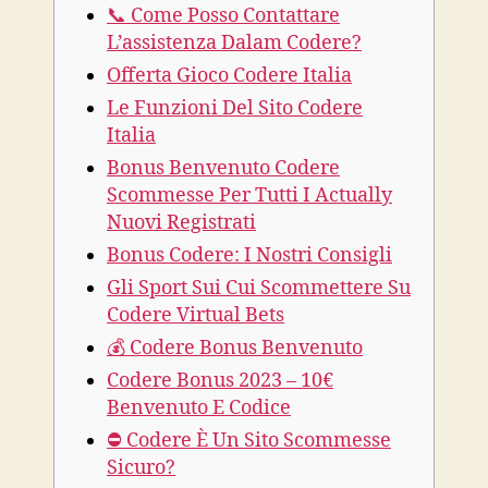
📞 Come Posso Contattare
L’assistenza Dalam Codere?
Offerta Gioco Codere Italia
Le Funzioni Del Sito Codere
Italia
Bonus Benvenuto Codere
Scommesse Per Tutti I Actually
Nuovi Registrati
Bonus Codere: I Nostri Consigli
Gli Sport Sui Cui Scommettere Su
Codere Virtual Bets
💰 Codere Bonus Benvenuto
Codere Bonus 2023 – 10€
Benvenuto E Codice
⛔ Codere È Un Sito Scommesse
Sicuro?