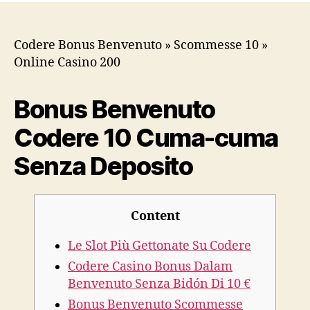
Codere Bonus Benvenuto » Scommesse 10 »
Online Casino 200
Bonus Benvenuto
Codere 10 Cuma-cuma
Senza Deposito
Content
Le Slot Più Gettonate Su Codere
Codere Casino Bonus Dalam
Benvenuto Senza Bidón Di 10 €
Bonus Benvenuto Scommesse