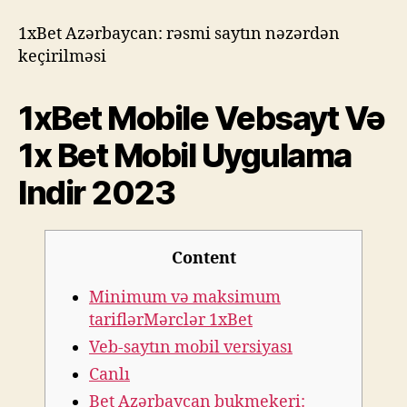
1xBet Azərbaycan: rəsmi saytın nəzərdən
keçirilməsi
1xBet Mobile Vebsayt Və
1x Bet Mobil Uygulama
Indir 2023
Content
Minimum və maksimum
tariflərMərclər 1xBet
Veb-saytın mobil versiyası
Canlı
Bet Azərbaycan bukmekeri: