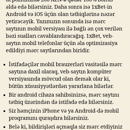
əldə edə bilərsiniz. Daha sonra isə 1xBet-in
Android və iOS üçün olan tətbiqlərinə nəzər
yetirəcəyik. Yazımızın sonunda isə mərc
saytının mobil versiyası ilə bağlı ən çox verilən
bəzi sualları cavablandıracağıq. 1xBet, veb-
saytın mobil telefonlar üçün əla optimizasiya
edildiyi mərc saytlarından biridir.
İstifadəçilər mobil brauzerləri vasitəsilə mərc
saytına daxil olaraq, veb-saytın kompüter
versiyasında mövcud olan demək olar ki,
bütün xüsusiyyətlərdən yararlana bilərlər.
Bir android cihaza sahibsinizsə, mərc saytını
tətbiq üzərindən də istifadə edə bilərsiniz.
Siz həmçinin iPhone və ya Android-də mobil
proqramını quraşdıra bilərsiniz.
Belə ki, bildirişləri açmaqla siz mərc etdiyiniz