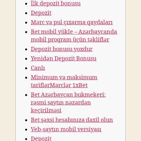
İlk depozit bonusu
Depozit
Mərc və pul çıxarma qaydaları
Bet mobil yükle – Azərbaycanda
mobil proqram üçün təkliflər
Depozit bonusu yoxdur
Yenidən Depozit Bonusu
Canlı
Minimum və maksimum
tariflərMərclər 1xBet
Bet Azərbaycan bukmekeri:
rəsmi saytın nəzərdən
keçirilməsi
Bet şəxsi hesabınıza daxil olun
Veb-saytın mobil versiyası
Depozit