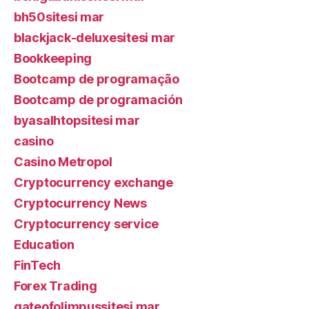
bh50sitesi mar
blackjack-deluxesitesi mar
Bookkeeping
Bootcamp de programação
Bootcamp de programación
byasalhtopsitesi mar
casino
Casino Metropol
Cryptocurrency exchange
Cryptocurrency News
Cryptocurrency service
Education
FinTech
Forex Trading
gateofolimpussitesi mar