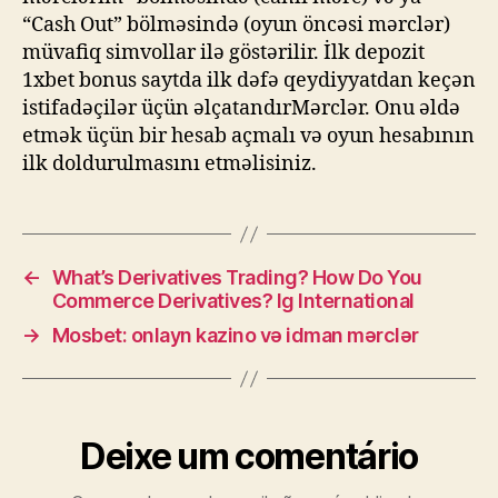
“Cash Out” bölməsində (oyun öncəsi mərclər)
müvafiq simvollar ilə göstərilir. İlk depozit
1xbet bonus saytda ilk dəfə qeydiyyatdan keçən
istifadəçilər üçün əlçatandırMərclər. Onu əldə
etmək üçün bir hesab açmalı və oyun hesabının
ilk doldurulmasını etməlisiniz.
←
What’s Derivatives Trading? How Do You
Commerce Derivatives? Ig International
→
Mosbet: onlayn kazino və idman mərclər
Deixe um comentário