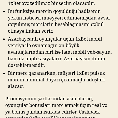
1xBet əvəzedilməz bir seçim olacaqdır.
Bu funksiya mərcin qoyulduğu hadisənin
yekun nəticəsi müəyyən edilməmişdən əvvəl
qoyulmuş mərclərin hesablaşmasını qəbul
etməyə imkan verir.
Azərbaycanlı oyunçular üçün 1xBet mobil
versiya ilə oynamağın ən böyük
avantajlarından biri isə həm mobil veb-saytın,
həm də applikasiyaların Azərbaycan dilinə
dəstəkləməsidir.
Bir mərc qazanarkən, müştəri 1xBet pulsuz
mərcin nominal dəyəri çıxılmaqla uduşları
alacaq.
Promosyonun şərtlərindən asılı olaraq,
oyunçular bonusları mərc etmək üçün real və
ya bonus puldan istifadə edirlər. Cashback