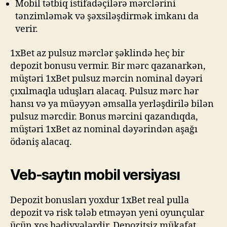
Mobil tətbiq istifadəçilərə mərclərini
tənzimləmək və şəxsiləşdirmək imkanı da
verir.
1xBet az pulsuz mərclər şəklində heç bir
depozit bonusu vermir. Bir mərc qazanarkən,
müştəri 1xBet pulsuz mərcin nominal dəyəri
çıxılmaqla uduşları alacaq. Pulsuz mərc hər
hansı və ya müəyyən əmsalla yerləşdirilə bilən
pulsuz mərcdir. Bonus mərcini qazandıqda,
müştəri 1xBet az nominal dəyərindən aşağı
ödəniş alacaq.
Veb-saytın mobil versiyası
Depozit bonusları yoxdur 1xBet real pulla
depozit və risk tələb etməyən yeni oyunçular
üçün xoş hədiyyələrdir. Depozitsiz mükafat