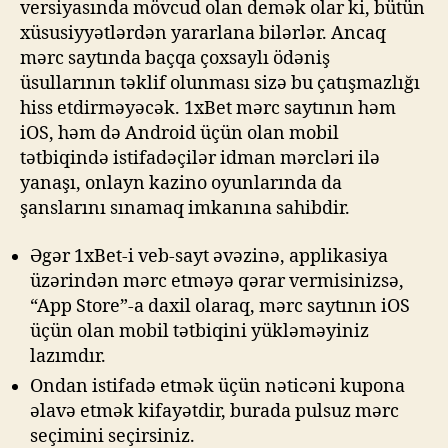
versiyasında mövcud olan demək olar ki, bütün
xüsusiyyətlərdən yararlana bilərlər. Ancaq
mərc saytında baçqa çoxsaylı ödəniş
üsullarının təklif olunması sizə bu çatışmazlığı
hiss etdirməyəcək. 1xBet mərc saytının həm
iOS, həm də Android üçün olan mobil
tətbiqində istifadəçilər idman mərcləri ilə
yanaşı, onlayn kazino oyunlarında da
şanslarını sınamaq imkanına sahibdir.
Əgər 1xBet-i veb-sayt əvəzinə, applikasiya
üzərindən mərc etməyə qərar vermisinizsə,
“App Store”-a daxil olaraq, mərc saytının iOS
üçün olan mobil tətbiqini yükləməyiniz
lazımdır.
Ondan istifadə etmək üçün nəticəni kupona
əlavə etmək kifayətdir, burada pulsuz mərc
seçimini seçirsiniz.