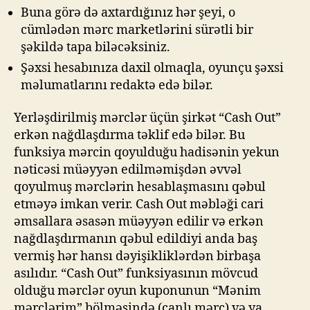
Buna görə də axtardığınız hər şeyi, o
cümlədən mərc marketlərini sürətli bir
şəkildə tapa biləcəksiniz.
Şəxsi hesabınıza daxil olmaqla, oyunçu şəxsi
məlumatlarını redaktə edə bilər.
Yerləşdirilmiş mərclər üçün şirkət “Cash Out”
erkən nağdlaşdırma təklif edə bilər. Bu
funksiya mərcin qoyulduğu hadisənin yekun
nəticəsi müəyyən edilməmişdən əvvəl
qoyulmuş mərclərin hesablaşmasını qəbul
etməyə imkan verir. Cash Out məbləği cari
əmsallara əsasən müəyyən edilir və erkən
nağdlaşdırmanın qəbul edildiyi anda baş
vermiş hər hansı dəyişikliklərdən birbaşa
asılıdır. “Cash Out” funksiyasının mövcud
olduğu mərclər oyun kuponunun “Mənim
mərclərim” bölməsində (canlı mərc) və ya