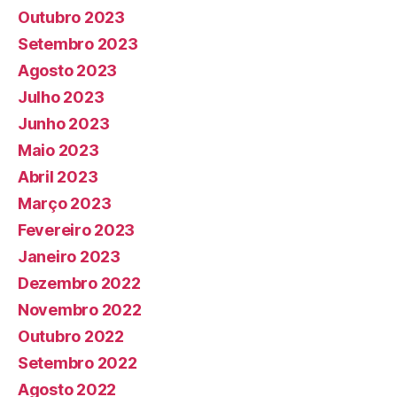
Outubro 2023
Setembro 2023
Agosto 2023
Julho 2023
Junho 2023
Maio 2023
Abril 2023
Março 2023
Fevereiro 2023
Janeiro 2023
Dezembro 2022
Novembro 2022
Outubro 2022
Setembro 2022
Agosto 2022