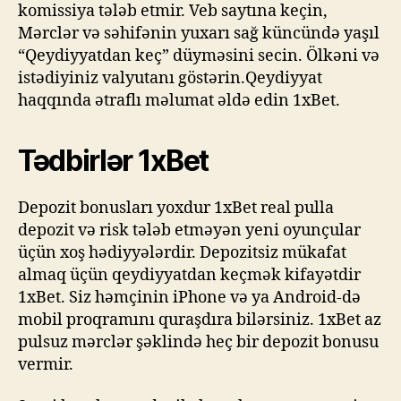
komissiya tələb etmir. Veb saytına keçin,
Mərclər və səhifənin yuxarı sağ küncündə yaşıl
“Qeydiyyatdan keç” düyməsini secin. Ölkəni və
istədiyiniz valyutanı göstərin.Qeydiyyat
haqqında ətraflı məlumat əldə edin 1xBet.
Tədbirlər 1xBet
Depozit bonusları yoxdur 1xBet real pulla
depozit və risk tələb etməyən yeni oyunçular
üçün xoş hədiyyələrdir. Depozitsiz mükafat
almaq üçün qeydiyyatdan keçmək kifayətdir
1xBet. Siz həmçinin iPhone və ya Android-də
mobil proqramını quraşdıra bilərsiniz. 1xBet az
pulsuz mərclər şəklində heç bir depozit bonusu
vermir.