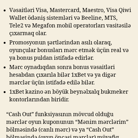
Vəsaitləri Visa, Mastercard, Maestro, Visa Qiwi
Wallet ödəniş sistemləri və Beeline, MTS,
Tele2 və Megafon mobil operatorları vasitəsilə
çıxarmaq olar.
Promosyonun şərtlərindən asılı olaraq,
oyunçular bonusları mərc etmək üçün real və
ya bonus puldan istifadə edirlər.
Mərc oynadıqdan sonra bonus vəsaitləri
hesabdan çıxarıla bilər 1xBet və ya digər
mərclər üçün istifadə edilə bilər.
1xBet kazino ən böyük beynəlxalq bukmeker
kontorlarından biridir.
“Cash Out” funksiyasının mövcud olduğu
mərclər oyun kuponunun “Mənim mərclərim”
bölməsində (canlı mərc) və ya “Cash Out”
bölməsində (oyun öncəsi mərclər) müvafiq