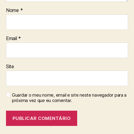
Nome
*
Email
*
Site
Guardar o meu nome, email e site neste navegador para a
próxima vez que eu comentar.