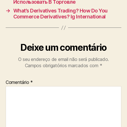
Использовать В Торговле
→
What’s Derivatives Trading? How Do You
Commerce Derivatives? Ig International
Deixe um comentário
O seu endereço de email não será publicado.
Campos obrigatórios marcados com
*
Comentário
*