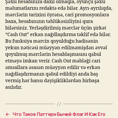
Şəxsi hesabınıza daxil olmaqla, oyunçu şəxsi
məlumatlarını redaktə edə bilər. Ayrı-ayrılıqda,
mərclərin tarixini öyrənə, cari promosyonlara
baxa, hesabınızın təhlükəsizliyini qura
bilərsiniz. Yerləşdirilmiş mərclər üçün şirkət
“Cash Out” erkən nağdlaşdırma təklif edə bilər.
Bu funksiya mərcin qoyulduğu hadisənin
yekun nəticəsi müəyyən edilməmişdən əvvəl
qoyulmuş mərclərin hesablaşmasını qəbul
etməyə imkan verir. Cash Out məbləği cari
əmsallara əsasən müəyyən edilir və erkən
nağdlaşdırmanın qəbul edildiyi anda baş
vermiş hər hansı dəyişikliklərdən birbaşa
asılıdır.
←
Что Такое Паттерн Бычий Флаг И Как Его