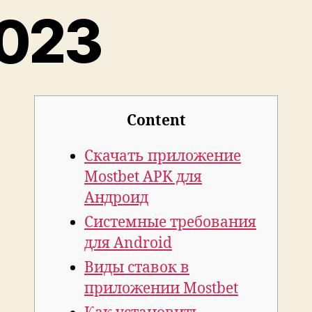
023
Content
Скачать приложение
Mostbet APK для
Андроид
Системные требования
для Android
Виды ставок в
приложении Mostbet