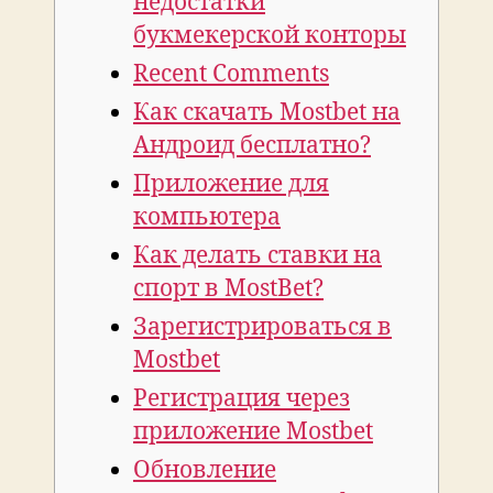
недостатки
букмекерской конторы
Recent Comments
Как скачать Mostbet на
Андроид бесплатно?
Приложение для
компьютера
Как делать ставки на
спорт в MostBet?
Зарегистрироваться в
Mostbet
Регистрация через
приложение Mostbet
Обновление