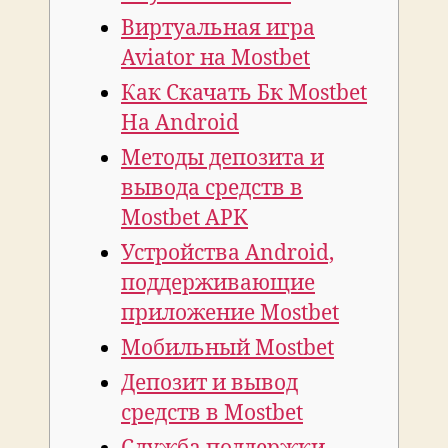
Виртуальная игра
Aviator на Mostbet
Как Скачать Бк Mostbet
На Android
Методы депозита и
вывода средств в
Mostbet APK
Устройства Android,
поддерживающие
приложение Mostbet
Мобильный Mostbet
Депозит и вывод
средств в Mostbet