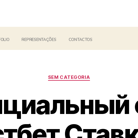
OLIO
REPRESENTAÇÕES
CONTACTOS
SEM CATEGORIA
циальный 
тбет Ставк