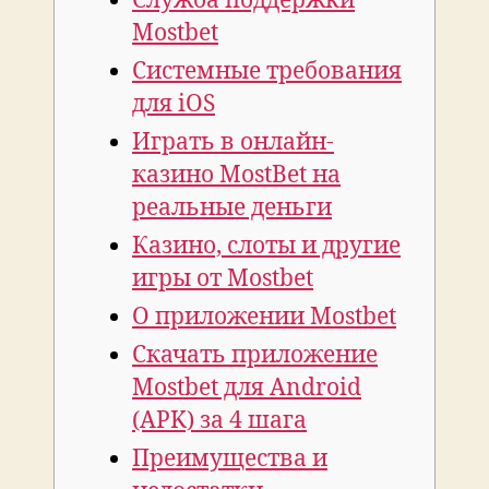
Служба поддержки
Mostbet
Системные требования
для iOS
Играть в онлайн-
казино MostBet на
реальные деньги
Казино, слоты и другие
игры от Mostbet
О приложении Mostbet
Скачать приложение
Mostbet для Android
(APK) за 4 шага
Преимущества и