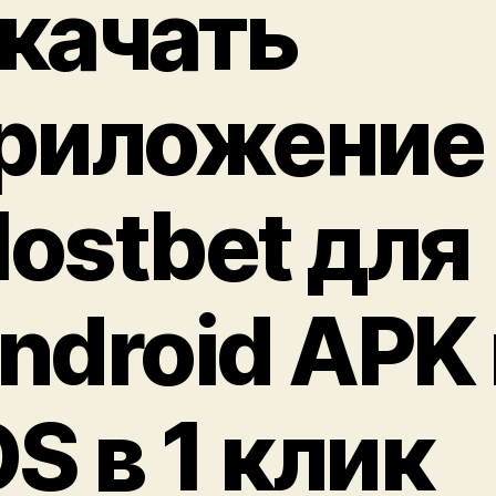
качать
риложение
ostbet для
ndroid APK 
OS в 1 клик