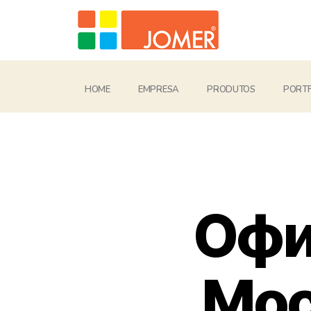
HOME
EMPRESA
PRODUTOS
PORTF
Офи
Мос