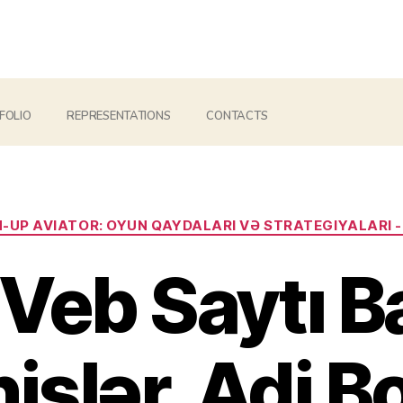
FOLIO
REPRESENTATIONS
CONTACTS
N-UP AVIATOR: OYUN QAYDALARI VƏ STRATEGIYALARI -
Veb Saytı Ba
nişlər, Adi B