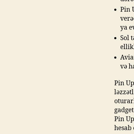
Pin 
verə
ya e
Sol 
elli
Avia
və h
Pin Up
ləzzət
oturar
gadget
Pin Up
hesab 