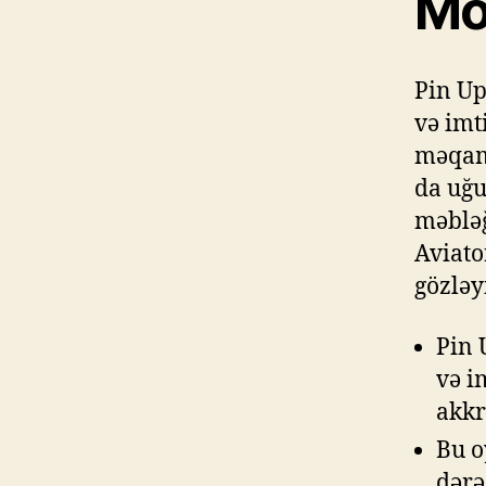
Mo
Pin Up
və imt
məqaml
da uğ
məbləğ
Aviato
gözləyi
Pin 
və i
akkr
Bu o
dərə