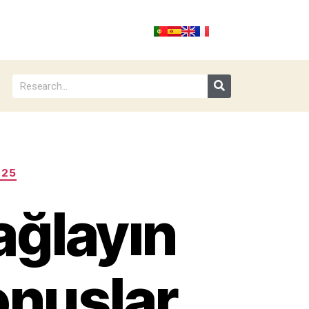
 25
ğlayın️
onuslar,