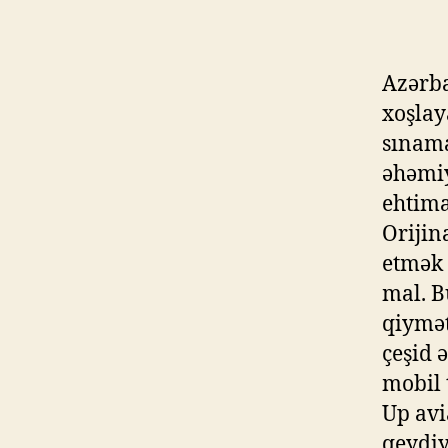
Azərba
xoşlay
sınama
əhəmiy
ehtima
Orijin
etmək 
mal. B
qiymət
çeşid 
mobil 
Up avi
qeydiy