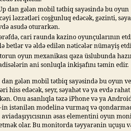
Up dan gələn mobil tətbiq sayəsində bu oyun
cəyi ləzzətləri coşğunluq edəcək, gəzinti, səy
vdə asudə oturarkən.
tərəfdə, cari raunda kazino oyunçularının etd
klə betlər və əldə edilən nəticələr nümayiş etdir
torun oyun mexanikası qəza üslubunda hazı
adisələrin ani sonluqla inkişafını təmin edir.
 dan gələn mobil tətbiq sayəsində bu oyun v
ləri hiss edəcək, seyr, səyahət və ya evdə rahat
kən. Onu asanlıqla təzə iPhone və ya Android
-in istənilən modelinə vurmaq və qondarmaq
 aviadaşıyıcısının əsas elementini oyun mon
etmək olar. Bu monitorda təyyarənin uçuşu v