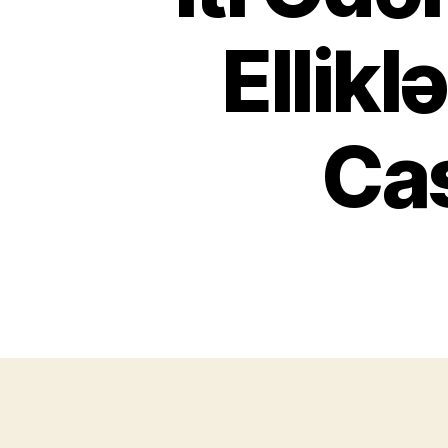
Ellikl
Cas