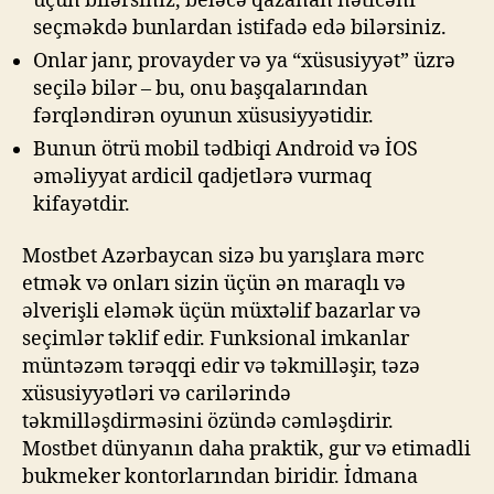
üçün bilərsiniz, beləcə qazanan nəticəni
seçməkdə bunlardan istifadə edə bilərsiniz.
Onlar janr, provayder və ya “xüsusiyyət” üzrə
seçilə bilər – bu, onu başqalarından
fərqləndirən oyunun xüsusiyyətidir.
Bunun ötrü mobil tədbiqi Android və İOS
əməliyyat ardicil qadjetlərə vurmaq
kifayətdir.
Mostbet Azərbaycan sizə bu yarışlara mərc
etmək və onları sizin üçün ən maraqlı və
əlverişli eləmək üçün müxtəlif bazarlar və
seçimlər təklif edir. Funksional imkanlar
müntəzəm tərəqqi edir və təkmilləşir, təzə
xüsusiyyətləri və carilərində
təkmilləşdirməsini özündə cəmləşdirir.
Mostbet dünyanın daha praktik, gur və etimadli
bukmeker kontorlarından biridir. İdmana