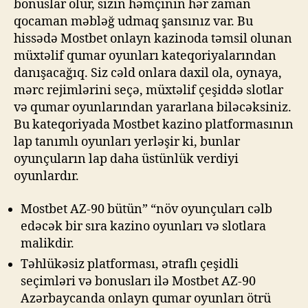
bonuslar olur, sizin həmçinin hər zaman
qocaman məbləğ udmaq şansınız var. Bu
hissədə Mostbet onlayn kazinoda təmsil olunan
müxtəlif qumar oyunları kateqoriyalarından
danışacağıq. Siz cəld onlara daxil ola, oynaya,
mərc rejimlərini seçə, müxtəlif çeşiddə slotlar
və qumar oyunlarından yararlana biləcəksiniz.
Bu kateqoriyada Mostbet kazino platformasının
lap tanımlı oyunları yerləşir ki, bunlar
oyunçuların lap daha üstünlük verdiyi
oyunlardır.
Mostbet AZ-90 bütün” “növ oyunçuları cəlb
edəcək bir sıra kazino oyunları və slotlara
malikdir.
Təhlükəsiz platforması, ətraflı çeşidli
seçimləri və bonusları ilə Mostbet AZ-90
Azərbaycanda onlayn qumar oyunları ötrü