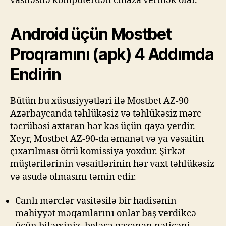
vasitəsilə kompüterdən cihaza vermək olar.
Android üçün Mostbet
Proqramını (apk) 4 Addımda
Endirin
Bütün bu xüsusiyyətləri ilə Mostbet AZ-90
Azərbaycanda təhlükəsiz və təhlükəsiz mərc
təcrübəsi axtaran hər kəs üçün qayə yerdir.
Xeyr, Mostbet AZ-90-da əmanət və ya vəsaitin
çıxarılması ötrü komissiya yoxdur. Şirkət
müştərilərinin vəsaitlərinin hər vaxt təhlükəsiz
və asudə olmasını təmin edir.
Canlı mərclər vasitəsilə bir hadisənin
mahiyyət məqamlarını onlar baş verdikcə