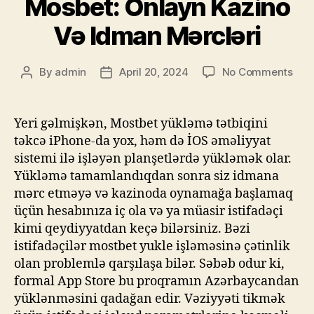
Mosbet: Onlayn Kazino
Və Idman Mərcləri
By
admin
April 20, 2024
No Comments
Yeri gəlmişkən, Mostbet yükləmə tətbiqini
təkcə iPhone-da yox, həm də İOS əməliyyat
sistemi ilə işləyən planşetlərdə yükləmək olar.
Yükləmə tamamlandıqdan sonra siz idmana
mərc etməyə və kazinoda oynamağa başlamaq
üçün hesabınıza iç ola və ya müasir istifadəçi
kimi qeydiyyatdan keçə bilərsiniz. Bəzi
istifadəçilər mostbet yukle işləməsinə çətinlik
olan problemlə qarşılaşa bilər. Səbəb odur ki,
formal App Store bu proqramın Azərbaycandan
yüklənməsini qadağan edir. Vəziyyəti tikmək