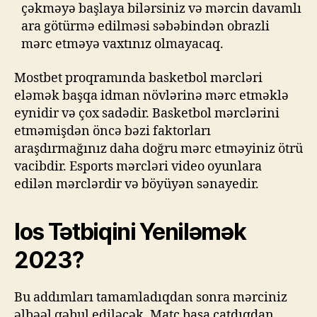
çəkməyə başlaya bilərsiniz və mərcin davamlı
ara götürmə edilməsi səbəbindən obrazli
mərc etməyə vaxtınız olmayacaq.
Mostbet proqramında basketbol mərcləri
eləmək başqa idman növlərinə mərc etməklə
eynidir və çox sadədir. Basketbol mərclərini
etməmişdən öncə bəzi faktorları
araşdırmağınız daha doğru mərc etməyiniz ötrü
vacibdir. Esports mərcləri video oyunlara
edilən mərclərdir və böyüyən sənayedir.
Ios Tətbiqini Yeniləmək
2023?
Bu addımları tamamladıqdan sonra mərciniz
əlbəəl qəbul ediləcək. Matç başa çatdıqdan