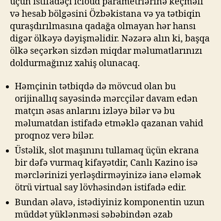
üçün istifadəçi icloud parametrlərinə keçməli
və hesab bölgəsini Özbəkistana və ya tətbiqin
quraşdırılmasına qadağa olmayan hər hansı
digər ölkəyə dəyişməlidir. Nəzərə alın ki, başqa
ölkə seçərkən sizdən miqdar məlumatlarınızı
doldurmağınız xahiş olunacaq.
Həmçinin tətbiqdə də mövcud olan bu
orijinallıq sayəsində mərcçilər davam edən
matçın əsas anlarını izləyə bilər və bu
məlumatdan istifadə etməklə qazanan vahid
proqnoz verə bilər.
Üstəlik, slot maşınını tullamaq üçün ekrana
bir dəfə vurmaq kifayətdir, Canlı Kazino isə
mərclərinizi yerləşdirməyinizə ianə eləmək
ötrü virtual say lövhəsindən istifadə edir.
Bundan əlavə, istədiyiniz komponentin uzun
müddət yüklənməsi səbəbindən əzab