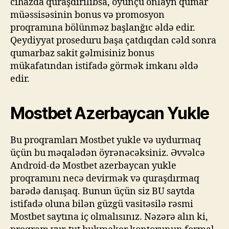
cihazda quraşdırılıbsa, oyunçu onlayn qumar
müəssisəsinin bonus və promosyon
proqramına bölünməz başlanğıc əldə edir.
Qeydiyyat proseduru başa çatdıqdan cəld sonra
qumarbaz sakit gəlmisiniz bonus
mükafatından istifadə görmək imkanı əldə
edir.
Mostbet Azerbaycan Yukle
Bu proqramları Mostbet yukle və uydurmaq
üçün bu məqalədən öyrənəcəksiniz. Əvvəlcə
Android-də Mostbet azerbaycan yukle
proqramını necə devirmək və quraşdırmaq
barədə danışaq. Bunun üçün siz BU saytda
istifadə oluna bilən güzgü vasitəsilə rəsmi
Mostbet saytına iç olmalısınız. Nəzərə alın ki,