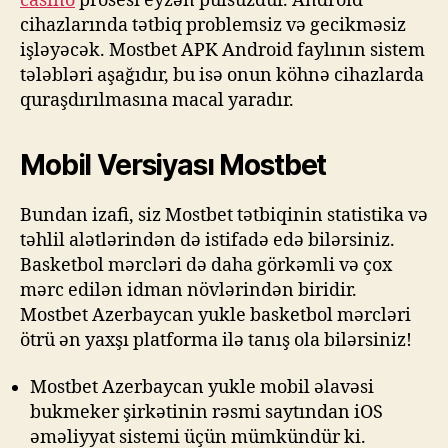
casino
prosesi eyzən pulsuzdur. Android
cihazlarında tətbiq problemsiz və gecikməsiz
işləyəcək. Mostbet APK Android faylının sistem
tələbləri aşağıdır, bu isə onun köhnə cihazlarda
quraşdırılmasına macal yaradır.
Mobil Versiyası Mostbet
Bundan izafi, siz Mostbet tətbiqinin statistika və
təhlil alətlərindən də istifadə edə bilərsiniz.
Basketbol mərcləri də daha görkəmli və çox
mərc edilən idman növlərindən biridir.
Mostbet Azerbaycan yukle basketbol mərcləri
ötrü ən yaxşı platforma ilə tanış ola bilərsiniz!
Mostbet Azerbaycan yukle mobil əlavəsi
bukmeker şirkətinin rəsmi saytından iOS
əməliyyat sistemi üçün mümkündür ki.