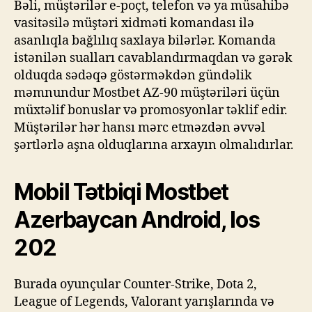
Bəli, müştərilər e-poçt, telefon və ya müsahibə
vasitəsilə müştəri xidməti komandası ilə
asanlıqla bağlılıq saxlaya bilərlər. Komanda
istənilən sualları cavablandırmaqdan və gərək
olduqda sədəqə göstərməkdən gündəlik
məmnundur Mostbet AZ-90 müştəriləri üçün
müxtəlif bonuslar və promosyonlar təklif edir.
Müştərilər hər hansı mərc etməzdən əvvəl
şərtlərlə aşna olduqlarına arxayın olmalıdırlar.
Mobil Tətbiqi Mostbet
Azerbayсan Android, Ios
202
Burada oyunçular Counter-Strike, Dota 2,
League of Legends, Valorant yarışlarında və