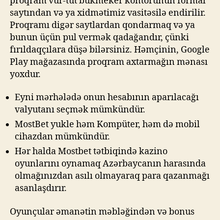
proqram vur-tut bukmeker kontorunun formal
saytından və ya xidmətimiz vasitəsilə endirilir.
Proqramı digər saytlardan qondarmaq və ya
bunun üçün pul vermək qadağandır, çünki
fırıldaqçılara düşə bilərsiniz. Həmçinin, Google
Play mağazasında proqram axtarmağın mənası
yoxdur.
Eyni mərhələdə onun hesabının aparılacağı
valyutanı seçmək mümkündür.
MostBet yukle həm Kompüter, həm də mobil
cihazdan mümkündür.
Hər halda Mostbet tətbiqində kazino
oyunlarını oynamaq Azərbaycanın harasında
olmağınızdan asılı olmayaraq para qazanmağı
asanlaşdırır.
Oyunçular əmanətin məbləğindən və bonus