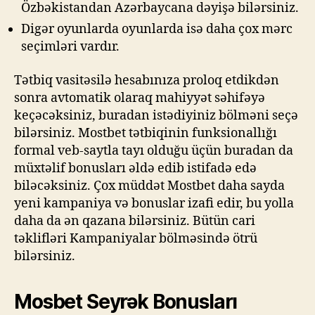
Özbəkistandan Azərbaycana dəyişə bilərsiniz.
Digər oyunlarda oyunlarda isə daha çox mərc
seçimləri vardır.
Tətbiq vasitəsilə hesabınıza proloq etdikdən
sonra avtomatik olaraq mahiyyət səhifəyə
keçəcəksiniz, buradan istədiyiniz bölməni seçə
bilərsiniz. Mostbet tətbiqinin funksionallığı
formal veb-saytla tayı olduğu üçün buradan da
müxtəlif bonusları əldə edib istifadə edə
biləcəksiniz. Çox müddət Mostbet daha sayda
yeni kampaniya və bonuslar izafi edir, bu yolla
daha da ən qazana bilərsiniz. Bütün cari
təklifləri Kampaniyalar bölməsində ötrü
bilərsiniz.
Mosbet Seyrək Bonusları