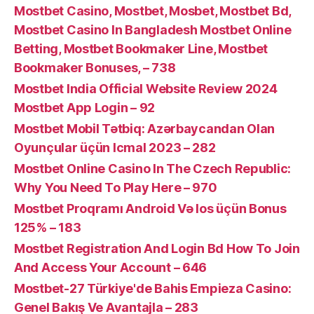
Mostbet Casino, Mostbet, Mosbet, Mostbet Bd,
Mostbet Casino In Bangladesh Mostbet Online
Betting, Mostbet Bookmaker Line, Mostbet
Bookmaker Bonuses, – 738
Mostbet India Official Website Review 2024
Mostbet App Login – 92
Mostbet Mobil Tətbiq: Azərbaycandan Olan
Oyunçular üçün Icmal 2023 – 282
Mostbet Online Casino In The Czech Republic:
Why You Need To Play Here – 970
Mostbet Proqramı Android Və Ios üçün Bonus
125% – 183
Mostbet Registration And Login Bd How To Join
And Access Your Account – 646
Mostbet-27 Türkiye'de Bahis Empieza Casino:
Genel Bakış Ve Avantajla – 283