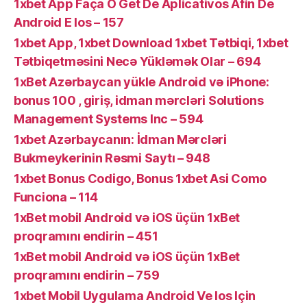
1xbet App Faça O Get De Aplicativos Afin De
Android E Ios – 157
1xbet App, 1xbet Download 1xbet Tətbiqi, 1xbet
Tətbiqetməsini Necə Yükləmək Olar – 694
1xBet Azərbaycan yükle Android və iPhone:
bonus 100 , giriş, idman mərcləri Solutions
Management Systems Inc – 594
1xbet Azərbaycanın: İdman Mərcləri
Bukmeykerinin Rəsmi Saytı – 948
1xbet Bonus Codigo, Bonus 1xbet Asi Como
Funciona – 114
1xBet mobil Android və iOS üçün 1xBet
proqramını endirin – 451
1xBet mobil Android və iOS üçün 1xBet
proqramını endirin – 759
1xbet Mobil Uygulama Android Ve Ios Için