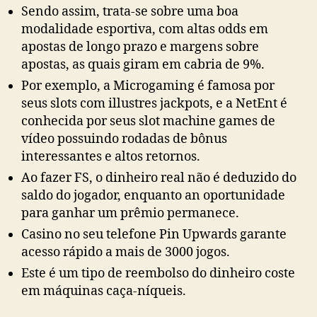
Sendo assim, trata-se sobre uma boa
modalidade esportiva, com altas odds em
apostas de longo prazo e margens sobre
apostas, as quais giram em cabria de 9%.
Por exemplo, a Microgaming é famosa por
seus slots com illustres jackpots, e a NetEnt é
conhecida por seus slot machine games de
vídeo possuindo rodadas de bônus
interessantes e altos retornos.
Ao fazer FS, o dinheiro real não é deduzido do
saldo do jogador, enquanto an oportunidade
para ganhar um prêmio permanece.
Casino no seu telefone Pin Upwards garante
acesso rápido a mais de 3000 jogos.
Este é um tipo de reembolso do dinheiro coste
em máquinas caça-níqueis.