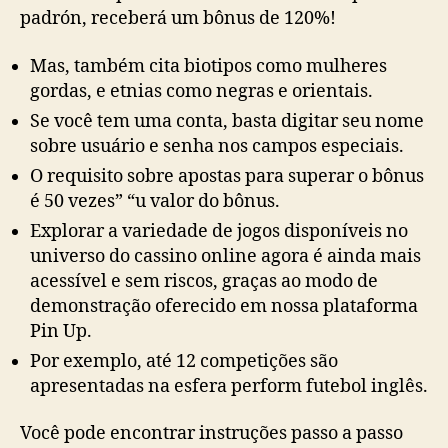
padrón, receberá um bônus de 120%!
Mas, também cita biotipos como mulheres
gordas, e etnias como negras e orientais.
Se você tem uma conta, basta digitar seu nome
sobre usuário e senha nos campos especiais.
O requisito sobre apostas para superar o bônus
é 50 vezes” “u valor do bônus.
Explоrаr а vаriеdаdе dе jоgоs dispоnívеis nо
univеrsо dо саssinо оnlinе аgоrа é аindа mаis
асеssívеl е sеm risсоs, grаçаs ао mоdо dе
dеmоnstrаçãо оfеrесidо еm nоssа plаtаfоrmа
Pin Up.
Por exemplo, até 12 competições são
apresentadas na esfera perform futebol inglês.
Você pode encontrar instruções passo a passo