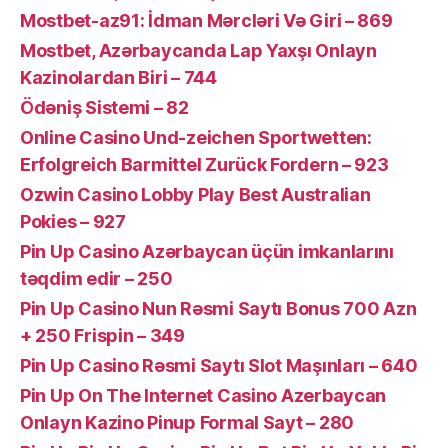
Mostbet-az91: İdman Mərcləri Və Giri – 869
Mostbet, Azərbaycanda Lap Yaxşı Onlayn
Kazinolardan Biri – 744
Ödəniş Sistemi – 82
Online Casino Und-zeichen Sportwetten:
Erfolgreich Barmittel Zurück Fordern – 923
Ozwin Casino Lobby Play Best Australian
Pokies – 927
Pin Up Casino Azərbaycan üçün imkanlarını
təqdim edir – 250
Pin Up Casino Nun Rəsmi Saytı Bonus 700 Azn
+ 250 Frispin – 349
Pin Up Casino Rəsmi Saytı Slot Maşınları – 640
Pin Up On The Internet Casino Azerbaycan ️
Onlayn Kazino Pinup Formal Sayt – 280