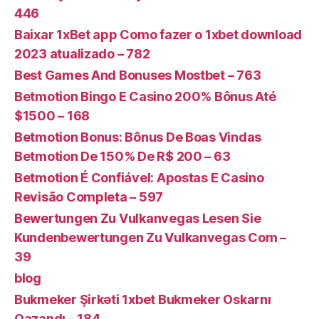
446
Baixar 1xBet app Como fazer o 1xbet download
2023 atualizado – 782
Best Games And Bonuses Mostbet – 763
Betmotion Bingo E Casino 200% Bônus Até
$1500 – 168
Betmotion Bonus: Bônus De Boas Vindas
Betmotion De 150% De R$ 200 – 63
Betmotion É Confiável: Apostas E Casino
Revisão Completa – 597
Bewertungen Zu Vulkanvegas Lesen Sie
Kundenbewertungen Zu Vulkanvegas Com –
39
blog
Bukmeker Şirkəti 1xbet Bukmeker Oskarnı
Qazandı – 184