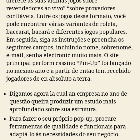
oferece às suas vítimas jogos sobre
revendedores ao vivo” “sobre provedores
confiáveis. Entre os jogos desse formato, você
pode encontrar várias variantes de roleta,
baccarat, bacará e diferentes jogos populares.
Em seguida, siga as instruções e preencha os
seguintes campos, incluindo nome, sobrenome,
e-mail, senha electronic muito mais. O site
principal perform cassino “Pin-Up” foi lançado
no mesmo ano e a partir de então tem recebido
jogadores de en absoluto a terra.
Digamos agora la cual an empresa no ano de
questão queira produzir um estudo mais
aprofundado sobre sua estrutura.
Para fazer o seu próprio pop-up, procure
ferramentas de qualidade e funcionais para
adaptá-lo às necessidades do seu negócio.