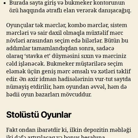
Burada sayta giriş və bukmeker kontorunun
özü haqqında ətraflı elan verərək danışacağıq.
Oyunçular tək mərclər, kombo mərclər, sistem
mərcləri və sair daxil olmaqla müxtəlif mərc
növləri arasından seçim edə bilərlər. Bütün bu
addımlar tamamlandıqdan sonra, sadəcə
olaraq ‘stavka et’ düyməsini sıxın və mərciniz
cəld işlənəcək. Bukmeker müştərilərə seçim
eləmək üçün geniş mərc əmsalı və xətləri təklif
edir. Ən axir idman hadisələrinin vur-tut saytda
nümayiş etdirilir, həm oyundan əvvəl, həm də
bədii oyun bazarları mövcuddur.
Stolüstü Oyunlar
Fakt ondan ibarətdir ki, ilkin depozitin məbləği
iki dəfə artırılacaq və bonus hesabına