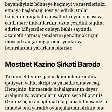
bəyəndiyiniz bölməyə keçməyi və mərclərinizi
etməyə başlamağı tövsiyə edirik. Onlar
həmçinin rəqabətli əmsallarla oyun öncəsi və
canlı mərc imkanlarının uzun çeşidini təqdim
edirlər. Müştərilər onlayn bahis saytında
əzəmətli sormaq şanslarını genəltmək üçün
mövcud rəngarəng promosyonlar və
bonuslardan yararlana bilərlər.
Mostbet Kazino Şirkəti Barədə
Təxmin etdiyiniz qədər, kompüterə ziddinə
qətiyyən vahid skript və ya hədis olmayacaq.
Həmçinin, bir masada bahalaşmanın dəyər
aralığını və oyunçuların sayını seçə bilərsiniz.
Özünüz üçün ən optimal otaq tapa bilməsəniz, o
müddət onu yaradıb oyunçulardan birinin ona