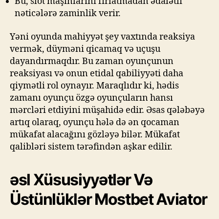
Bu, slot maşınlarını fırlatmadan ədalətli
nəticələrə zaminlik verir.
Yəni oyunda mahiyyət şey vaxtında reaksiya
vermək, düyməni qicamaq və uçuşu
dayandırmaqdır. Bu zaman oyunçunun
reaksiyası və onun etidal qabiliyyəti daha
qiymətli rol oynayır. Maraqlıdır ki, hədis
zamanı oyunçu özgə oyunçuların hansı
mərcləri etdiyini müşahidə edir. Əsas qələbəyə
artıq olaraq, oyunçu hələ də ən qocaman
mükafat alacağını gözləyə bilər. Mükafat
qalibləri sistem tərəfindən aşkar edilir.
əsl Xüsusiyyətlər Və
Üstünlüklər Mostbet Aviator