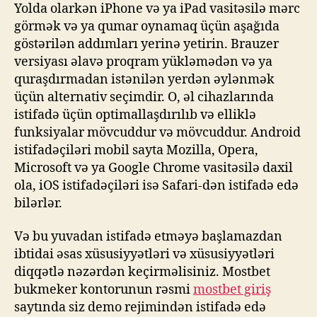
Yolda olarkən iPhone və ya iPad vasitəsilə mərc
görmək və ya qumar oynamaq üçün aşağıda
göstərilən addımları yerinə yetirin. Brauzer
versiyası əlavə proqram yükləmədən və ya
quraşdırmadan istənilən yerdən əylənmək
üçün alternativ seçimdir. O, əl cihazlarında
istifadə üçün optimallaşdırılıb və elliklə
funksiyalar mövcuddur və mövcuddur. Android
istifadəçiləri mobil sayta Mozilla, Opera,
Microsoft və ya Google Chrome vasitəsilə daxil
ola, iOS istifadəçiləri isə Safari-dən istifadə edə
bilərlər.
Və bu yuvadan istifadə etməyə başlamazdan
ibtidai əsas xüsusiyyətləri və xüsusiyyətləri
diqqətlə nəzərdən keçirməlisiniz. Mostbet
bukmeker kontorunun rəsmi
mostbet giriş
saytında siz demo rejimindən istifadə edə