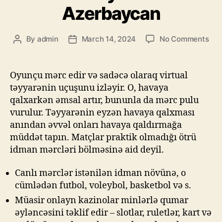
Azerbaycan
By
admin
March 14, 2024
No Comments
Oyunçu mərc edir və sadəcə olaraq virtual
təyyarənin uçuşunu izləyir. O, havaya
qalxarkən əmsal artır, bununla da mərc pulu
vurulur. Təyyarənin eyzən havaya qalxması
anından əvvəl onları havaya qaldırmağa
müddət tapın. Matçlar praktik olmadığı ötrü
idman mərcləri bölməsinə aid deyil.
Canlı mərclər istənilən idman növünə, o
cümlədən futbol, voleybol, basketbol və s.
Müasir onlayn kazinolar minlərlə qumar
əyləncəsini təklif edir – slotlar, ruletlər, kart və