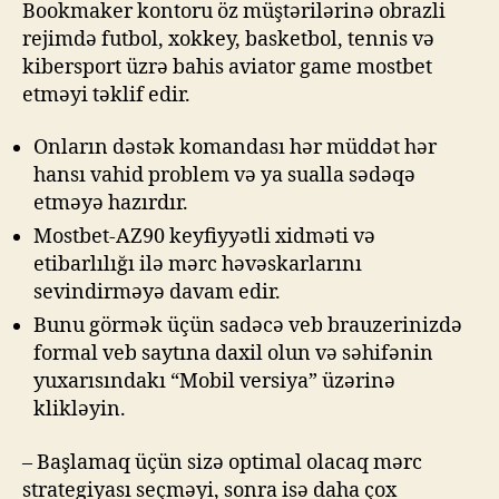
Bookmaker kontoru öz müştərilərinə obrazli
rejimdə futbol, xokkey, basketbol, tennis və
kibersport üzrə bahis aviator game mostbet
etməyi təklif edir.
Onların dəstək komandası hər müddət hər
hansı vahid problem və ya sualla sədəqə
etməyə hazırdır.
Mostbet-AZ90 keyfiyyətli xidməti və
etibarlılığı ilə mərc həvəskarlarını
sevindirməyə davam edir.
Bunu görmək üçün sadəcə veb brauzerinizdə
formal veb saytına daxil olun və səhifənin
yuxarısındakı “Mobil versiya” üzərinə
klikləyin.
– Başlamaq üçün sizə optimal olacaq mərc
strategiyası seçməyi, sonra isə daha çox