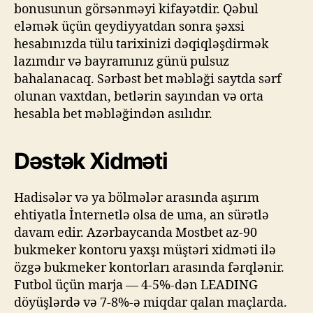
bonusunun görsənməyi kifayətdir. Qəbul
eləmək üçün qeydiyyatdan sonra şəxsi
hesabınızda tülu tarixinizi dəqiqləşdirmək
lazımdır və bayramınız günü pulsuz
bahalanacaq. Sərbəst bet məbləği saytda sərf
olunan vaxtdan, betlərin sayından və orta
hesabla bet məbləğindən asılıdır.
Dəstək Xidməti
Hadisələr və ya bölmələr arasında aşırım
ehtiyatla İnternetlə olsa de uma, an sürətlə
davam edir. Azərbaycanda Mostbet az-90
bukmeker kontoru yaxşı müştəri xidməti ilə
özgə bukmeker kontorları arasında fərqlənir.
Futbol üçün marja — 4-5%-dən LEADING
döyüşlərdə və 7-8%-ə miqdar qalan maçlarda.