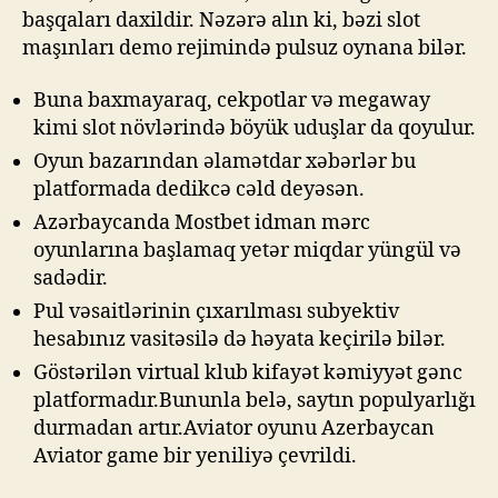
başqaları daxildir. Nəzərə alın ki, bəzi slot
maşınları demo rejimində pulsuz oynana bilər.
Buna baxmayaraq, cekpotlar və megaway
kimi slot növlərində böyük uduşlar da qoyulur.
Oyun bazarından əlamətdar xəbərlər bu
platformada dedikcə cəld deyəsən.
Azərbaycanda Mostbet idman mərc
oyunlarına başlamaq yetər miqdar yüngül və
sadədir.
Pul vəsaitlərinin çıxarılması subyektiv
hesabınız vasitəsilə də həyata keçirilə bilər.
Göstərilən virtual klub kifayət kəmiyyət gənc
platformadır.Bununla belə, saytın populyarlığı
durmadan artır.Aviator oyunu Azerbaycan
Aviator game bir yeniliyə çevrildi.