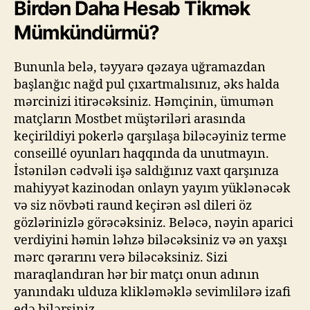
Birdən Daha Hesab Tikmək
Mümkündürmü?
Bununla belə, təyyarə qəzaya uğramazdan
başlanğıc nağd pul çıxartmalısınız, əks halda
mərcinizi itirəcəksiniz. Həmçinin, ümumən
matçların Mostbet müştəriləri arasında
keçirildiyi pokerlə qarşılaşa biləcəyiniz terme
conseillé oyunları haqqında da unutmayın.
İstənilən cədvəli işə saldığınız vaxt qarşınıza
mahiyyət kazinodan onlayn yayım yüklənəcək
və siz növbəti raund keçirən əsl dileri öz
gözlərinizlə görəcəksiniz. Beləcə, nəyin aparici
verdiyini həmin ləhzə biləcəksiniz və ən yaxşı
mərc qərarını verə biləcəksiniz. Sizi
maraqlandıran hər bir matçı onun adının
yanındakı ulduza klikləməklə sevimlilərə izafi
edə bilərsiniz.