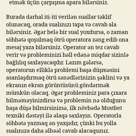
etmək üçün çarpışma apara bilərsiniz.
Burada dərhal iti-iti verilən suallar təklif
olunacaq, orada sualınızı tapa və cavab ala
bilərsiniz. Əgər belə bir sual yoxdursa, o zaman
söhbətə qoşulmaq ötrü operatora zəng edib ona
mesaj yaza bilərsiniz. Operator ən tez cavab
verir və probleminizi həll edənə miqdar sizinlə
bağlılıq saxlayacaqdır. Lazım gələrsə,
operatorun elliklə problemi başa düşməsini
asanlaşdırmaq ötrü sənədlərinizin şəklini və ya
ekranın ekran görüntüsünü göndərmək
mümkün olacaq. Əgər probleminiz para çıxara
bilməməyinizdirsə və problemin nə olduğunu
başa düşə bilmirsinizsə, ilk növbədə Mostbet
texniki dəstəyi ilə əlaqə saxlayın. Operatorla
söhbətə yazmaq ən yaxşıdır, çünki bu yolla
sualınıza daha əlbəəl cavab alacaqsınız.