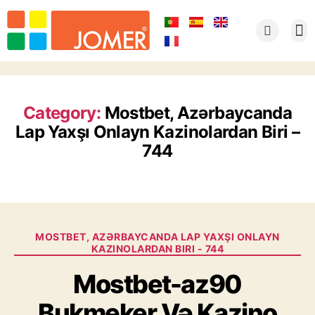
HOME
COMPANY
PRODUCTS
PORTFOLIO
REPRESENTATIONS
CONTACTS
Category:
Mostbet, Azərbaycanda
Lap Yaxşı Onlayn Kazinolardan Biri –
744
MOSTBET, AZƏRBAYCANDA LAP YAXŞI ONLAYN
KAZINOLARDAN BIRI - 744
Mostbet-az90
Bukmeker Və Kazino