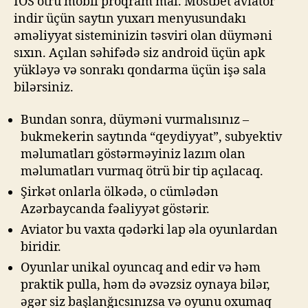
İOS ötrü mobil proqram mal. Mostbet aviator
indir üçün saytın yuxarı menyusundakı
əməliyyat sisteminizin təsviri olan düyməni
sıxın. Açılan səhifədə siz android üçün apk
yükləyə və sonrakı qondarma üçün işə sala
bilərsiniz.
Bundan sonra, düyməni vurmalısınız –
bukmekerin saytında “qeydiyyat”, subyektiv
məlumatları göstərməyiniz lazım olan
məlumatları vurmaq ötrü bir tip açılacaq.
Şirkət onlarla ölkədə, o cümlədən
Azərbaycanda fəaliyyət göstərir.
Aviator bu vaxta qədərki lap əla oyunlardan
biridir.
Oyunlar unikal oyuncaq and edir və həm
praktik pulla, həm də əvəzsiz oynaya bilər,
əgər siz başlanğıcsınızsa və oyunu oxumaq