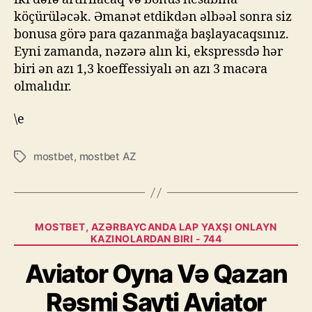
köçürüləcək. Əmanət etdikdən əlbəəl sonra siz
bonusa görə para qazanmağa başlayacaqsınız.
Eyni zamanda, nəzərə alın ki, ekspressdə hər
biri ən azı 1,3 koeffessiyalı ən azı 3 macəra
olmalıdır.
\e
mostbet
,
mostbet AZ
MOSTBET, AZƏRBAYCANDA LAP YAXŞI ONLAYN
KAZINOLARDAN BIRI - 744
Aviator Oyna Və Qazan
Rəsmi Sayti Aviator