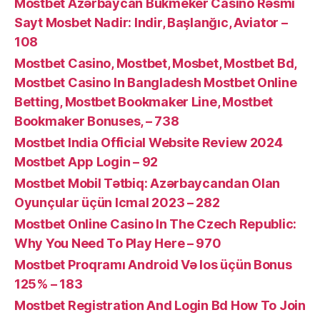
Mostbet Azərbaycan Bukmeker Casino Rəsmi
Sayt Мosbet Nadir: Indir, Başlanğıc, Aviator –
108
Mostbet Casino, Mostbet, Mosbet, Mostbet Bd,
Mostbet Casino In Bangladesh Mostbet Online
Betting, Mostbet Bookmaker Line, Mostbet
Bookmaker Bonuses, – 738
Mostbet India Official Website Review 2024
Mostbet App Login – 92
Mostbet Mobil Tətbiq: Azərbaycandan Olan
Oyunçular üçün Icmal 2023 – 282
Mostbet Online Casino In The Czech Republic:
Why You Need To Play Here – 970
Mostbet Proqramı Android Və Ios üçün Bonus
125% – 183
Mostbet Registration And Login Bd How To Join