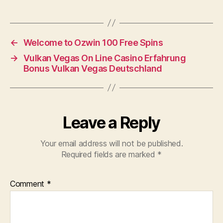
←
Welcome to Ozwin 100 Free Spins
→
Vulkan Vegas On Line Casino Erfahrung
Bonus Vulkan Vegas Deutschland
Leave a Reply
Your email address will not be published.
Required fields are marked
*
Comment
*