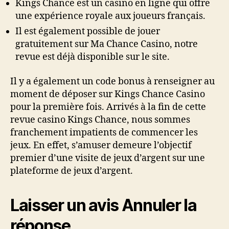
Kings Chance est un casino en ligne qui offre
une expérience royale aux joueurs français.
Il est également possible de jouer
gratuitement sur Ma Chance Casino, notre
revue est déjà disponible sur le site.
Il y a également un code bonus à renseigner au
moment de déposer sur Kings Chance Casino
pour la première fois. Arrivés à la fin de cette
revue casino Kings Chance, nous sommes
franchement impatients de commencer les
jeux. En effet, s’amuser demeure l’objectif
premier d’une visite de jeux d’argent sur une
plateforme de jeux d’argent.
Laisser un avis Annuler la
réponse