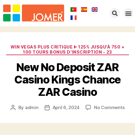
HOME
COMPANY
PRODUCTS
PORTFOLIO
REPRESENTATIONS
CONTACTS
WIN VEGAS PLUS CRITIQUE ᐈ 125% JUSQU'À 750 +
100 TOURS BONUS D'INSCRIPTION - 23
New No Deposit ZAR
Casino Kings Chance
ZAR Casino
By
admin
April 6, 2024
No Comments