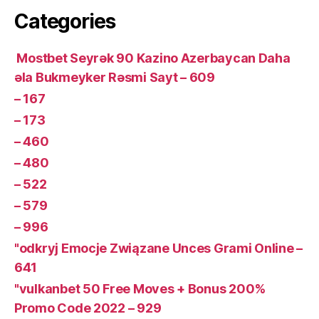
Categories
️ Mostbet Seyrək 90 Kazino Azerbaycan Daha
əla Bukmeyker Rəsmi Sayt – 609
– 167
– 173
– 460
– 480
– 522
– 579
– 996
"odkryj Emocje Związane Unces Grami Online –
641
"vulkanbet 50 Free Moves + Bonus 200%
Promo Code 2022 – 929