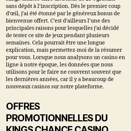
sans dépôt à l’inscription. Dès le premier coup
d’œil, j’ai été étonné par le généreux bonus de
bienvenue offert. C’est d’ailleurs l’une des
principales raisons pour lesquelles j’ai décidé
de tester ce site de jeux pendant plusieurs
semaines. Cela pourrait être une longue
explication, mais permettez-moi de la résumer
pour vous. Lorsque nous analysons un casino en
ligne à notre époque, les données que nous
utilisons pour le faire ne couvrent souvent que
les dernières années, car il y a beaucoup de
nouveaux casinos sur notre plateforme.
OFFRES
PROMOTIONNELLES DU
KINGS CHANCE CASINO