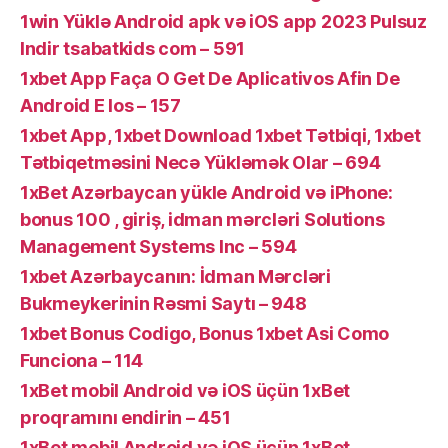
1win Yüklə Android apk və iOS app 2023 Pulsuz
Indir tsabatkids com – 591
1xbet App Faça O Get De Aplicativos Afin De
Android E Ios – 157
1xbet App, 1xbet Download 1xbet Tətbiqi, 1xbet
Tətbiqetməsini Necə Yükləmək Olar – 694
1xBet Azərbaycan yükle Android və iPhone:
bonus 100 , giriş, idman mərcləri Solutions
Management Systems Inc – 594
1xbet Azərbaycanın: İdman Mərcləri
Bukmeykerinin Rəsmi Saytı – 948
1xbet Bonus Codigo, Bonus 1xbet Asi Como
Funciona – 114
1xBet mobil Android və iOS üçün 1xBet
proqramını endirin – 451
1xBet mobil Android və iOS üçün 1xBet