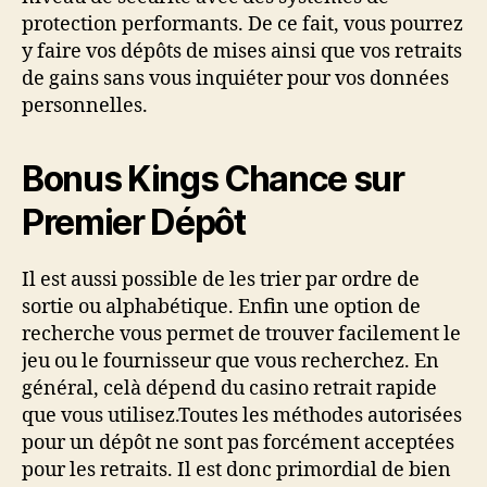
protection performants. De ce fait, vous pourrez
y faire vos dépôts de mises ainsi que vos retraits
de gains sans vous inquiéter pour vos données
personnelles.
Bonus Kings Chance sur
Premier Dépôt
Il est aussi possible de les trier par ordre de
sortie ou alphabétique. Enfin une option de
recherche vous permet de trouver facilement le
jeu ou le fournisseur que vous recherchez. En
général, celà dépend du casino retrait rapide
que vous utilisez.Toutes les méthodes autorisées
pour un dépôt ne sont pas forcément acceptées
pour les retraits. Il est donc primordial de bien