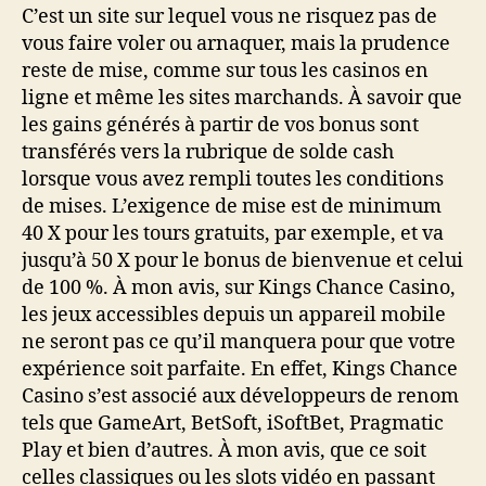
C’est un site sur lequel vous ne risquez pas de
vous faire voler ou arnaquer, mais la prudence
reste de mise, comme sur tous les casinos en
ligne et même les sites marchands. À savoir que
les gains générés à partir de vos bonus sont
transférés vers la rubrique de solde cash
lorsque vous avez rempli toutes les conditions
de mises. L’exigence de mise est de minimum
40 X pour les tours gratuits, par exemple, et va
jusqu’à 50 X pour le bonus de bienvenue et celui
de 100 %. À mon avis, sur Kings Chance Casino,
les jeux accessibles depuis un appareil mobile
ne seront pas ce qu’il manquera pour que votre
expérience soit parfaite. En effet, Kings Chance
Casino s’est associé aux développeurs de renom
tels que GameArt, BetSoft, iSoftBet, Pragmatic
Play et bien d’autres. À mon avis, que ce soit
celles classiques ou les slots vidéo en passant