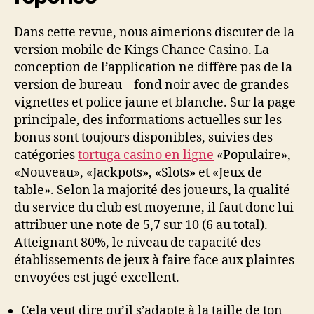
Dans cette revue, nous aimerions discuter de la
version mobile de Kings Chance Casino. La
conception de l’application ne diffère pas de la
version de bureau – fond noir avec de grandes
vignettes et police jaune et blanche. Sur la page
principale, des informations actuelles sur les
bonus sont toujours disponibles, suivies des
catégories
tortuga casino en ligne
«Populaire»,
«Nouveau», «Jackpots», «Slots» et «Jeux de
table». Selon la majorité des joueurs, la qualité
du service du club est moyenne, il faut donc lui
attribuer une note de 5,7 sur 10 (6 au total).
Atteignant 80%, le niveau de capacité des
établissements de jeux à faire face aux plaintes
envoyées est jugé excellent.
Cela veut dire qu’il s’adapte à la taille de ton