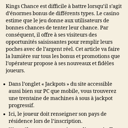
Kings Chance est difficile à battre lorsqu’il s’agit
d’énormes bonus de différents types. Le casino
estime que le jeu donne aux utilisateurs de
bonnes chances de tenter leur chance. Par
conséquent, il offre à ses visiteurs des
opportunités saisissantes pour remplir leurs
poches avec de l’argent réel. Cet article va faire
la lumière sur tous les bonus et promotions que
l’opérateur propose à ses nouveaux et fidèles
joueurs.
Dans l’onglet « Jackpots » du site accessible
aussi bien sur PC que mobile, vous trouverez
une trentaine de machines à sous à jackpot
progressif.
Ici, le joueur doit renseigner son pays de
résidence lors de l’inscription.