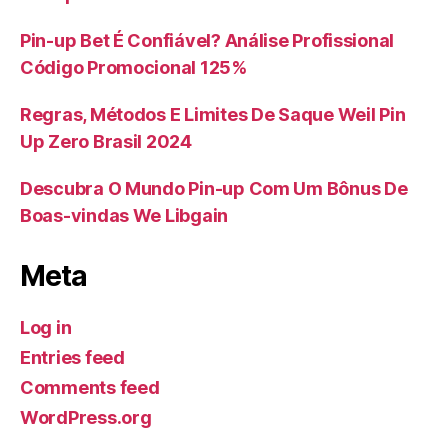
Pin-up Bet É Confiável? Análise Profissional
Código Promocional 125%
Regras, Métodos E Limites De Saque Weil Pin
Up Zero Brasil 2024
Descubra O Mundo Pin-up Com Um Bônus De
Boas-vindas We Libgain
Meta
Log in
Entries feed
Comments feed
WordPress.org