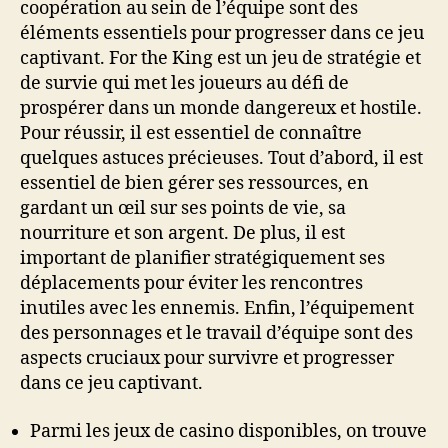
coopération au sein de l’équipe sont des
éléments essentiels pour progresser dans ce jeu
captivant. For the King est un jeu de stratégie et
de survie qui met les joueurs au défi de
prospérer dans un monde dangereux et hostile.
Pour réussir, il est essentiel de connaître
quelques astuces précieuses. Tout d’abord, il est
essentiel de bien gérer ses ressources, en
gardant un œil sur ses points de vie, sa
nourriture et son argent. De plus, il est
important de planifier stratégiquement ses
déplacements pour éviter les rencontres
inutiles avec les ennemis. Enfin, l’équipement
des personnages et le travail d’équipe sont des
aspects cruciaux pour survivre et progresser
dans ce jeu captivant.
Parmi les jeux de casino disponibles, on trouve