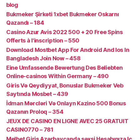
blog
Bukmeker Şirkəti 1xbet Bukmeker Oskarnı
Qazandı – 184
Casino Azur Avis 2022 500 + 20 Free Spins
Offerts à l'inscription – 550
Download Mostbet App For Android And Ios In
Bangladesh Join Now – 458
Eine Umfassende Bewertung Des Beliebten
Online-casinos Within Germany – 490
Giris Və Qeydiyyat, Bonuslar Bukmeker Veb
Saytında Mosbet – 439
İdman Mərcləri Və Onlayn Kazino 500 Bonus
Qazanın Proloq – 354
JEUX DE CASINO EN LIGNE AVEC 25 GRATUIT
CASINO770 – 781
Melbet Giriş Azərbaycanda şəxsi Hesabınıza Iç