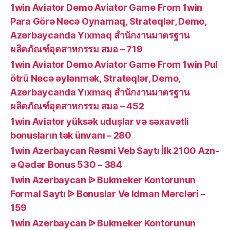
1win Aviator Demo Aviator Game From 1win
Para Görə Necə Oynamaq, Strateqlər, Demo,
Azərbaycanda Yıxmaq สำนักงานมาตรฐาน
ผลิตภัณฑ์อุตสาหกรรม สมอ – 719
1win Aviator Demo Aviator Game From 1win Pul
ötrü Necə əylənmək, Strateqlər, Demo,
Azərbaycanda Yıxmaq สำนักงานมาตรฐาน
ผลิตภัณฑ์อุตสาหกรรม สมอ – 452
1win Aviator yüksək uduşlar və səxavətli
bonusların tək ünvanı – 280
1win Azerbaycan Rəsmi Veb Saytı İlk 2100 Azn-
ə Qədər Bonus 530 – 384
1win Azərbaycan ᐉ Bukmeker Kontorunun
Formal Saytı ᐉ Bonuslar Və Idman Mərcləri –
159
1win Azərbaycan ᐉ Bukmeker Kontorunun