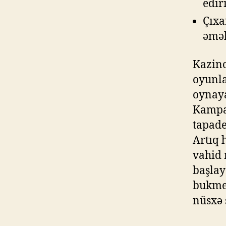
edir
Çıxa
əməl
Kazino
oyunla
oynaya
Kampan
tapade
Artıq 
vahid
başlay
bukmey
nüsxə 