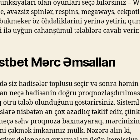
funksiyaları olan oyunları seçə bilərsiniz – W
e, əvəzsiz spinlər, respins, megaways, cekpotl
bukmeker öz öhdəliklərini yerinə yetirir, qu
i ilə uyğun cahanşümul tələblərə cavab verir.
tbet Mərc Əmsalları
də siz hadisələr toplusu seçir və sonra həmin
an neçə hadisənin doğru proqnozlaşdırılmas
ötrü tələb olunduğunu göstərirsiniz. Sisteml
slərə nisbətən ən çox azadlıq təklif edir, çünk
neçə səhv proqnoza baxmayaraq, mərcinizin
ini çəkmək imkanınız mülk. Nəzərə alın ki,