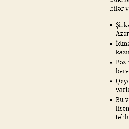
bukmey
bilər v
Şirk
Azər
İdma
kazi
Bəs 
bərə
Qeyd
vari
Bu v
lise
təhl