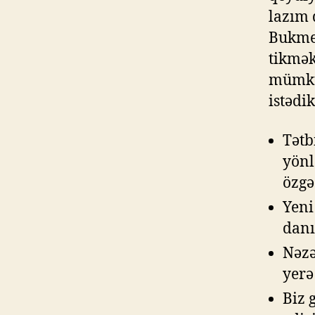
lazım 
Bukme
tikmək
mümkü
istədi
Tətb
yönl
özgə
Yeni
danı
Nəzə
yerə
Biz 