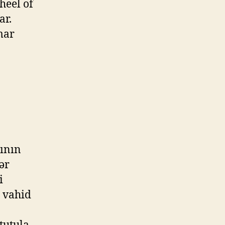
heel of
ar.
mar
ının
ər
i
 vahid