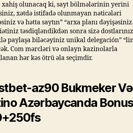
 xahiş olunacaq ki, sayt bölmələrinin yerini
siniz, xətdə istifadə olunmayan nəticələri
əsiniz və hətta saytın” “arxa planı dəyişəsiniz
ətiniz təsdiqləndikdən sonra sizə dostlarınız
zlə paylaşa biləcəyiniz unikal delegación” “li
cək. Com mərcləri və onlayn kazinolarla
anan hər kəs ötrü əla seçimdir.
tbet-az90 Bukmeker Və
ino Azərbaycanda Bonu
0+250fs