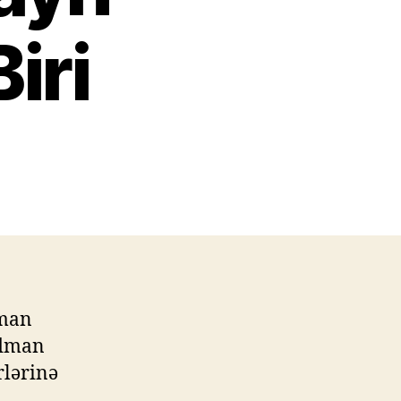
iri
dman
İdman
rlərinə