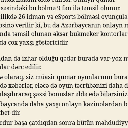
səsindəki bu bölmə 9 fən ilə təmsil olunur.
ikdə 26 idman və eSports bölməsi oyunçula
dəsinə verilir ki, bu da Azərbaycanın onlayn 
nda təmsil olunan əksər bukmeker kontorlar
da çox yaxşı göstəricidir.
dan da izhar olduğu qədər burada var-yox 
lar dərc edilir.
ə olaraq, siz müasir qumar oyunlarının burax
də xəbərlər, eləcə də oyun təcrübənizi daha 
ılaşdıracaq şəxsi bonuslar əldə edə bilərsiniz
baycanda daha yaxşı onlayn kazinolardan b
bet-dir.
edur başa çatdıqdan sonra bütün məhdudiyy