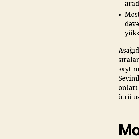
arad
Most
dəvə
yüks
Aşağıd
sırala
saytın
Seviml
onları
ötrü 
Mo