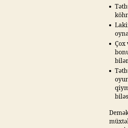
Tətb
köhn
Laki
oyna
Çox 
bonu
bilər
Tətb
oyun
qiym
biləs
Demək 
müxtəl