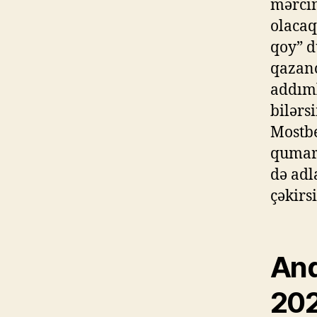
mərcin
olacaq
qoy” d
qazanc
addıml
bilərs
Mostbe
qumar 
də adl
çəkirs
And
20