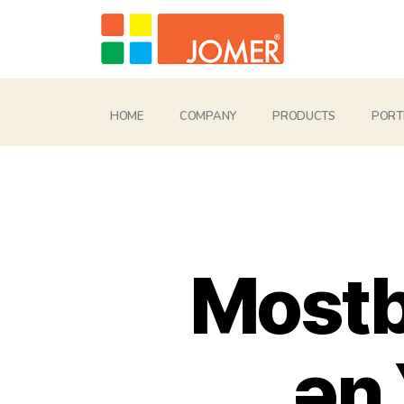
HOME
COMPANY
PRODUCTS
PORT
Mostb
ən