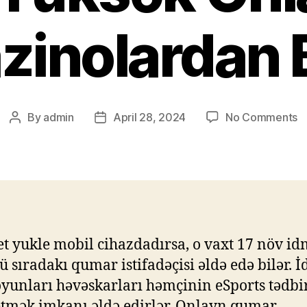
zinolardan B
By
admin
April 28, 2024
No Comments
t yukle mobil cihazdadırsa, o vaxt 17 növ i
 sıradakı qumar istifadəçisi əldə edə bilər. 
yunları həvəskarları həmçinin eSports tədbi
tmək imkanı əldə edirlər. Onlayn qumar