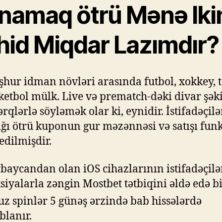
namaq ötrü Mənə Iki
hid Miqdar Lazımdır?
hur idman növləri arasında futbol, ​​xokkey, 
ketbol mülk. Live və prematch-dəki divar şəki
ərqlərlə söyləmək olar ki, eynidir. İstifadəçilə
ığı ötrü kuponun gur məzənnəsi və satışı funk
edilmişdir.
baycandan olan iOS cihazlarının istifadəçilə
siyalarla zəngin Mostbet tətbiqini əldə edə bi
uz spinlər 5 günəş ərzində bab hissələrdə
blanır.