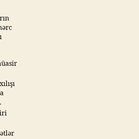
rın
mərc
ı
müasir
ılışı
da
.
iri
ətlər