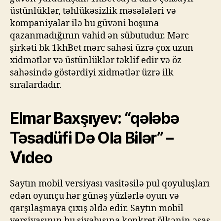
üstünlüklər, təhlükəsizlik məsələləri və
kompaniyalar ilə bu güvəni boşuna
qazanmadığının vahid ən sübutudur. Mərc
şirkəti bk 1khBet mərc sahəsi üzrə çox uzun
xidmətlər və üstünlüklər təklif edir və öz
sahəsində göstərdiyi xidmətlər üzrə ilk
sıralardadır.
Elmar Baxşıyev: “qələbə
Təsadüfi Də Ola Bilər” –
Vi̇deo
Saytın mobil versiyası vasitəsilə pul qoyuluşları
edən oyunçu hər günəş yüzlərlə oyun və
qarşılaşmaya çıxış əldə edir. Saytın mobil
versiyasının bu siyahısına konkret ölkənin əsas