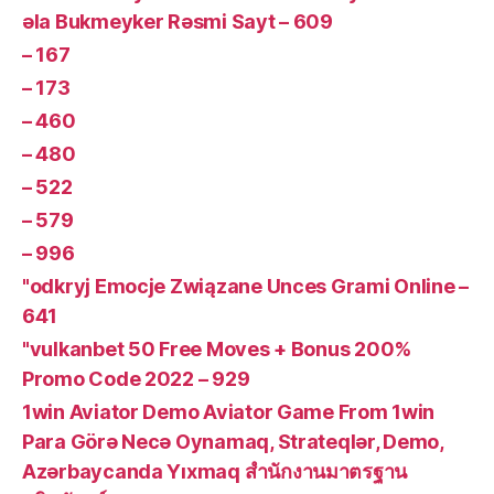
əla Bukmeyker Rəsmi Sayt – 609
– 167
– 173
– 460
– 480
– 522
– 579
– 996
"odkryj Emocje Związane Unces Grami Online –
641
"vulkanbet 50 Free Moves + Bonus 200%
Promo Code 2022 – 929
1win Aviator Demo Aviator Game From 1win
Para Görə Necə Oynamaq, Strateqlər, Demo,
Azərbaycanda Yıxmaq สำนักงานมาตรฐาน