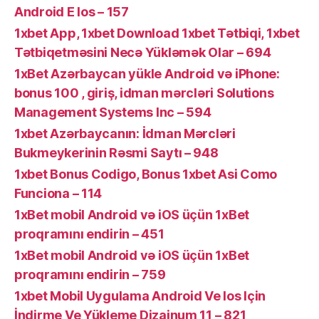
Android E Ios – 157
1xbet App, 1xbet Download 1xbet Tətbiqi, 1xbet
Tətbiqetməsini Necə Yükləmək Olar – 694
1xBet Azərbaycan yükle Android və iPhone:
bonus 100 , giriş, idman mərcləri Solutions
Management Systems Inc – 594
1xbet Azərbaycanın: İdman Mərcləri
Bukmeykerinin Rəsmi Saytı – 948
1xbet Bonus Codigo, Bonus 1xbet Asi Como
Funciona – 114
1xBet mobil Android və iOS üçün 1xBet
proqramını endirin – 451
1xBet mobil Android və iOS üçün 1xBet
proqramını endirin – 759
1xbet Mobil Uygulama Android Ve Ios Için
İndirme Ve Yükleme Dizajnum 11 – 821