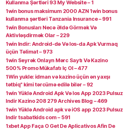
Kullanma Şərtləri 93 My Website – 1
1win bonus maksimum 2000 AZN 1win bonus
kullanma şərtləri Tanzania Insurance – 991
1win Bonusları Necə Əldə Görmək Və
Aktivləşdirmək Olar – 229
1win Indir: Android-də Və Ios-da Apk Vurmaq
üçün Təlimat – 973
1win Seyrək Onlayn Mərc Saytı Və Kazino
500% Promo Mükafatı Iç Ol – 477
1Win yukle: idman və kazino üçün ən yaxşı
tətbiq" kimi tərcümə edilə bilər – 92
1win Yüklə Android Apk Və Ios App 2023 Pulsuz
Indir Kazino 208 279 Archives Blog – 469
1win Yüklə Android apk və iOS app 2023 Pulsuz
Indir tsabatkids com – 591
1xbet App Faça O Get De Aplicativos Afin De