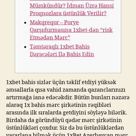
Mümkündür? İdman Üzrə Hansi
Proqnozlara üstünlük Veri̇li̇r?
Makqreqor – Porye
Qarşıdurmasına 1xbet-dən “risk
Etmədən Mərc”
Təmtəraqlı 1xbet Bahis
Dərəcələri Ilə Bahis Edin
1xbet bahis sizlər üçün təklif etdiyi yüksək
əmsallarla qısa vahid zamanda qazanclarınızı
artırmağa ianə edəcəkdir. Bütün bunları nəzərə
alaraq 1x bahis mərc şirkətinin rəqibləri
arasında ilk sıralarda getdiyini söyləyə bilərik.
Birdaha da göründüyü qədər mərc şirkətinin
üstünlükləri çoxdur. Siz də bu üstünlüklərdən
yararlana bilmək üçün 1xBet Azerbaycan mərc