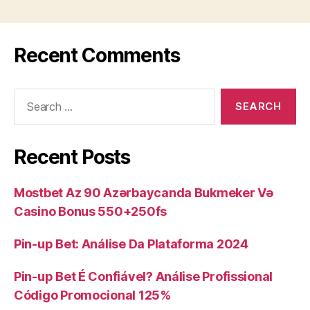
Recent Comments
Recent Posts
Mostbet Az 90 Azərbaycanda Bukmeker Və
Casino Bonus 550+250fs
Pin-up Bet: Análise Da Plataforma 2024
Pin-up Bet É Confiável? Análise Profissional
Código Promocional 125%