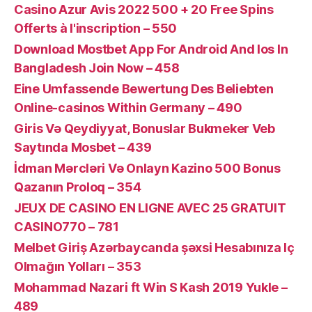
Casino Azur Avis 2022 500 + 20 Free Spins
Offerts à l'inscription – 550
Download Mostbet App For Android And Ios In
Bangladesh Join Now – 458
Eine Umfassende Bewertung Des Beliebten
Online-casinos Within Germany – 490
Giris Və Qeydiyyat, Bonuslar Bukmeker Veb
Saytında Mosbet – 439
İdman Mərcləri Və Onlayn Kazino 500 Bonus
Qazanın Proloq – 354
JEUX DE CASINO EN LIGNE AVEC 25 GRATUIT
CASINO770 – 781
Melbet Giriş Azərbaycanda şəxsi Hesabınıza Iç
Olmağın Yolları – 353
Mohammad Nazari ft Win S Kash 2019 Yukle –
489