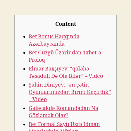
Content
Bet Bonus Haqqında
Azərbaycanda
Bet Güzgü Üzərindən 1xbet-ə
Proloq
Elmar Baxşıyev: “qələbə
Təsadüfi Də Ola Bilər” – Vi̇deo
Şahin Diniyev: “ən çətin
Oyunlarımızdan Birini Keçirdik”
– Vi̇deo
Gələcəkdə Komandadan Nə
Gözləmək Olar?
Bet Formal Saytı Üzrə Idman