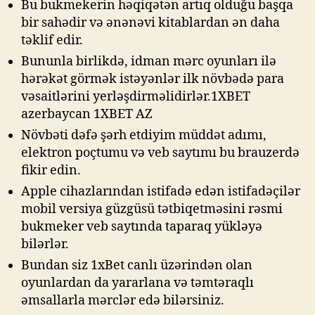
Bu bukmekerin həqiqətən artıq olduğu başqa
bir sahədir və ənənəvi kitablardan ən daha
təklif edir.
Bununla birlikdə, idman mərc oyunları ilə
hərəkət görmək istəyənlər ilk növbədə para
vəsaitlərini yerləşdirməlidirlər.1XBET
azerbaycan 1XBET AZ
Növbəti dəfə şərh etdiyim müddət adımı,
elektron poçtumu və veb saytımı bu brauzerdə
fikir edin.
Apple cihazlarından istifadə edən istifadəçilər
mobil versiya güzgüsü tətbiqetməsini rəsmi
bukmeker veb saytında taparaq yükləyə
bilərlər.
Bundan siz 1xBet canlı üzərindən olan
oyunlardan da yararlana və təmtəraqlı
əmsallarla mərclər edə bilərsiniz.