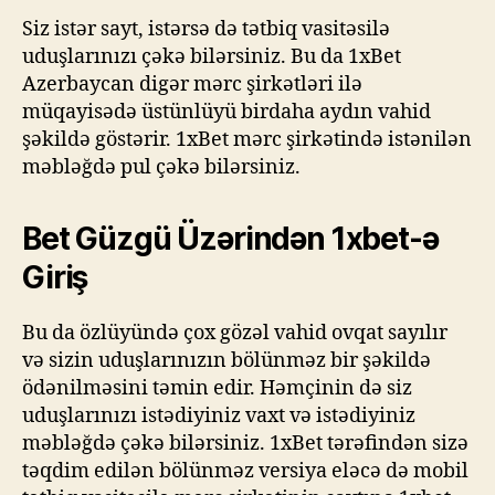
Siz istər sayt, istərsə də tətbiq vasitəsilə
uduşlarınızı çəkə bilərsiniz. Bu da 1xBet
Azerbaycan digər mərc şirkətləri ilə
müqayisədə üstünlüyü birdaha aydın vahid
şəkildə göstərir. 1xBet mərc şirkətində istənilən
məbləğdə pul çəkə bilərsiniz.
Bet Güzgü Üzərindən 1xbet-ə
Giriş
Bu da özlüyündə çox gözəl vahid ovqat sayılır
və sizin uduşlarınızın bölünməz bir şəkildə
ödənilməsini təmin edir. Həmçinin də siz
uduşlarınızı istədiyiniz vaxt və istədiyiniz
məbləğdə çəkə bilərsiniz. 1xBet tərəfindən sizə
təqdim edilən bölünməz versiya eləcə də mobil