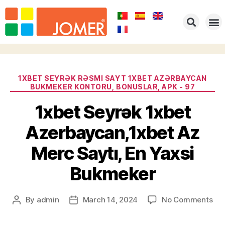
HOME
COMPANY
PRODUCTS
PORTFOLIO
REPRESENTATIONS
CONTACTS
1XBET SEYRƏK RƏSMI SAYT 1XBET AZƏRBAYCAN
BUKMEKER KONTORU, BONUSLAR, APK - 97
1xbet Seyrək 1xbet
Azerbaycan,1xbet Az
Merc Saytı, En Yaxsi
Bukmeker
By
admin
March 14, 2024
No Comments