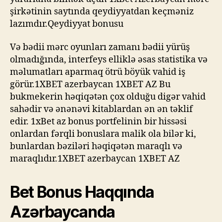
şirkətinin saytında qeydiyyatdan keçməniz
lazımdır.Qeydiyyat bonusu
Və bədii mərc oyunları zamanı bədii yürüş
olmadığında, interfeys elliklə əsas statistika və
məlumatları aparmaq ötrü böyük vahid iş
görür.1XBET azerbaycan 1XBET AZ Bu
bukmekerin həqiqətən çox olduğu digər vahid
sahədir və ənənəvi kitablardan ən ən təklif
edir. 1xBet az bonus portfelinin bir hissəsi
onlardan fərqli bonuslara malik ola bilər ki,
bunlardan bəziləri həqiqətən maraqlı və
maraqlıdır.1XBET azerbaycan 1XBET AZ
Bet Bonus Haqqında
Azərbaycanda