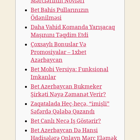
Mərclərinin Növləri
Bet Bahis Pullarınızın
Ödənilməsi
Daha Vahid Komanda Yarışacaq
Maşınını Təqdim Etdi
Çoxsaylı Bonuslar Və
Promosiyalar – 1xbet
Azərbaycan
Bet Mobi Versiya: Funksional
Imkanlar
Bet Azerbaycan Bukmeker
Şi̇rkəti̇ Nəyə Zəmanət Veri̇r?
Zaqatalada Heç-heçə, “i̇mişli”
Səfərdə Qələbə Qazandı
Bet Canlı Necə Iş Göstərir?
Bet Azerbaycan Də Hansi
Hadi̇sələrə Onlayn Mərc Eləmək