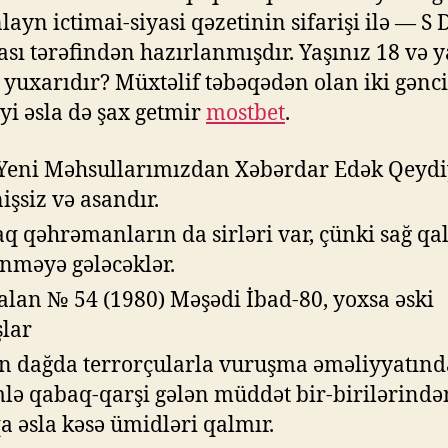
nlayn ictimai-siyasi qəzetinin sifarişi ilə — S
ası tərəfindən hazırlanmışdır. Yaşınız 18 və y
yuxarıdır? ⁣Müxtəlif təbəqədən olan iki gənc
iyi əsla də şax getmir
mostbet
.
 Yeni Məhsullarımızdan Xəbərdar Edək Qeydi
işsiz və asandır.
q qəhrəmanların da sirləri var, çünki sağ qa
nməyə gələcəklər.
lan № 54 (1980) Məşədi İbad-80, yoxsa əski
şlar
n dağda terrorçularla vuruşma əməliyyatınd
lə qabaq-qarşi gələn müddət bir-birilərində
a əsla kəsə ümidləri qalmır.