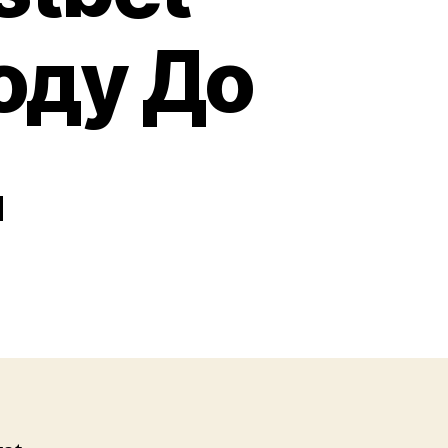
Году До
д