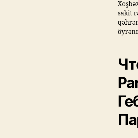
Xoşbəx
sakit 
qəhrəm
öyrənm
Чт
Pa
Ге
Па