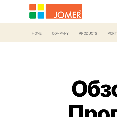
HOME
COMPANY
PRODUCTS
PORT
Обз
Про