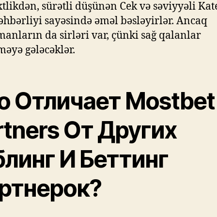
tlikdən, sürətli düşünən Cek və səviyyəli Kat
rəhbərliyi sayəsində əməl bəsləyirlər. Ancaq
anların da sirləri var, çünki sağ qalanlar
əyə gələcəklər.
о Отличает Mostbet
rtners От Других
блинг И Беттинг
ртнерок?