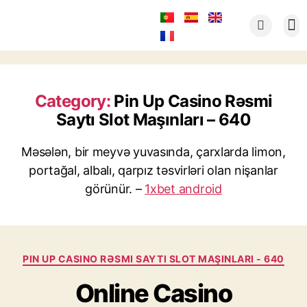
HOME
COMPANY
PRODUCTS
PORTFOLIO
REPRESENTATIONS
CONTACTS
Category:
Pin Up Casino Rəsmi
Saytı Slot Maşınları – 640
Məsələn, bir meyvə yuvasında, çarxlarda limon,
portağal, albalı, qarpız təsvirləri olan nişanlar
görünür. –
1xbet android
PIN UP CASINO RƏSMI SAYTI SLOT MAŞINLARI - 640
Online Casino