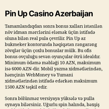
Pin Up Casino Azerbaijan
Tamamlandıqdan sonra bonus xalları istənilən
növ idman mərclərini eləmək üçün istifadə
oluna bilən real pula çevrilir. Pin Up az
bukmeker kontorunda həqiqətən rəngarəng
zövqlər üçün çoxlu bonuslar mülk. Bu ofis
bonus ovçuluğu sevən oyunçular ötrü idealdır.
Minimum ödəmə məbləği 10 AZN, maksimum
isə 6000 AZN-dir. Mobil yazma xidmətlərindən,
həmçinin WebMoney və Yumani
xidmətlərindən istifadə edərkən maksimum
1500 AZN təşkil edir.
Sonra bölünməz versiyaya yüksələ və pulla
oynaya bilərsiniz. Uğurlu spin halında, bəxşiş