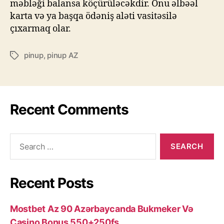
məbləği balansa köçürüləcəkdir. Onu əlbəəl
karta və ya başqa ödəniş aləti vasitəsilə
çıxarmaq olar.
pinup
,
pinup AZ
Recent Comments
Recent Posts
Mostbet Az 90 Azərbaycanda Bukmeker Və
Casino Bonus 550+250fs