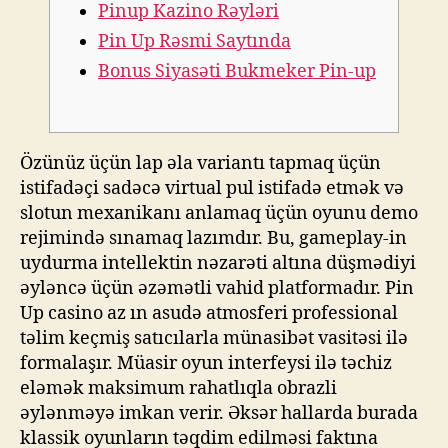
Pinup Kazino Rəyləri
Pin Up Rəsmi Saytında
Bonus Siyasəti Bukmeker Pin-up
Özünüz üçün lap əla variantı tapmaq üçün
istifadəçi sadəcə virtual pul istifadə etmək və
slotun mexanikanı anlamaq üçün oyunu demo
rejimində sınamaq lazımdır. Bu, gameplay-in
uydurma intellektin nəzarəti altına düşmədiyi
əyləncə üçün əzəmətli vahid platformadır. Pin
Up casino az ın asudə atmosferi professional
təlim keçmiş satıcılarla münasibət vasitəsi ilə
formalaşır. Müasir oyun interfeysi ilə təchiz
eləmək maksimum rahatlıqla obrazli
əylənməyə imkan verir. Əksər hallarda burada
klassik oyunların təqdim edilməsi faktına