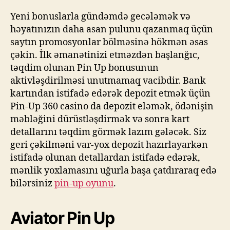
Yeni bonuslarla gündəmdə gecələmək və
həyatınızın daha asan pulunu qazanmaq üçün
saytın promosyonlar bölməsinə hökmən əsas
çəkin. İlk əmanətinizi etməzdən başlanğıc,
təqdim olunan Pin Up bonusunun
aktivləşdirilməsi unutmamaq vacibdir. Bank
kartından istifadə edərək depozit etmək üçün
Pin-Up 360 casino da depozit eləmək, ödənişin
məbləğini dürüstləşdirmək və sonra kart
detallarını təqdim görmək lazım gələcək. Siz
geri çəkilməni var-yox depozit hazırlayarkən
istifadə olunan detallardan istifadə edərək,
mənlik yoxlamasını uğurla başa çatdıraraq edə
bilərsiniz
pin-up oyunu
.
Aviator Pin Up