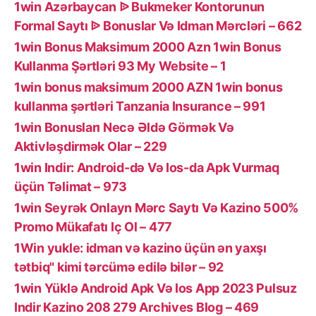
1win Azərbaycan ᐉ Bukmeker Kontorunun
Formal Saytı ᐉ Bonuslar Və Idman Mərcləri – 662
1win Bonus Maksimum 2000 Azn 1win Bonus
Kullanma Şərtləri 93 My Website – 1
1win bonus maksimum 2000 AZN 1win bonus
kullanma şərtləri Tanzania Insurance – 991
1win Bonusları Necə Əldə Görmək Və
Aktivləşdirmək Olar – 229
1win Indir: Android-də Və Ios-da Apk Vurmaq
üçün Təlimat – 973
1win Seyrək Onlayn Mərc Saytı Və Kazino 500%
Promo Mükafatı Iç Ol – 477
1Win yukle: idman və kazino üçün ən yaxşı
tətbiq" kimi tərcümə edilə bilər – 92
1win Yüklə Android Apk Və Ios App 2023 Pulsuz
Indir Kazino 208 279 Archives Blog – 469