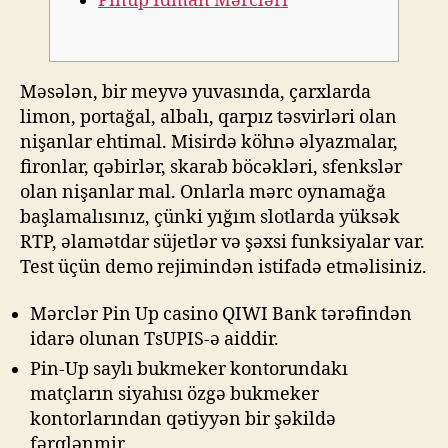
Pinup Idman Mərcləri
Məsələn, bir meyvə yuvasında, çarxlarda
limon, portağal, albalı, qarpız təsvirləri olan
nişanlar ehtimal. Misirdə köhnə əlyazmalar,
fironlar, qəbirlər, skarab böcəkləri, sfenkslər
olan nişanlar mal. Onlarla mərc oynamağa
başlamalısınız, çünki yığım slotlarda yüksək
RTP, əlamətdar süjetlər və şəxsi funksiyalar var.
Test üçün demo rejimindən istifadə etməlisiniz.
Mərclər Pin Up casino QIWI Bank tərəfindən
idarə olunan TsUPIS-ə aiddir.
Pin-Up saylı bukmeker kontorundakı
matçların siyahısı özgə bukmeker
kontorlarından qətiyyən bir şəkildə
fərqlənmir.