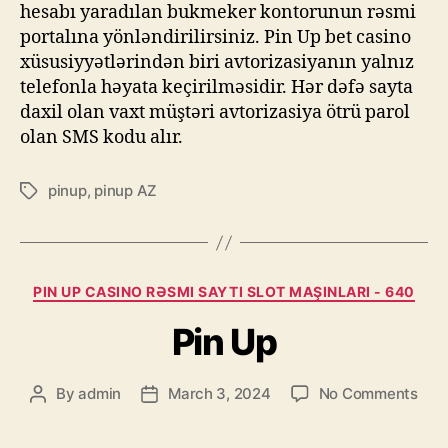
hesabı yaradılan bukmeker kontorunun rəsmi
portalına yönləndirilirsiniz. Pin Up bet casino
xüsusiyyətlərindən biri avtorizasiyanın yalnız
telefonla həyata keçirilməsidir. Hər dəfə sayta
daxil olan vaxt müştəri avtorizasiya ötrü parol
olan SMS kodu alır.
pinup
,
pinup AZ
PIN UP CASINO RƏSMI SAYTI SLOT MAŞINLARI - 640
Pin Up
By
admin
March 3, 2024
No Comments