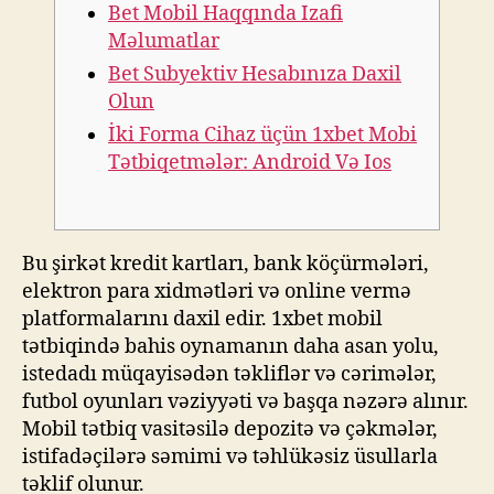
Bet Mobil Haqqında Izafi
Məlumatlar
Bet Subyektiv Hesabınıza Daxil
Olun
İki Forma Cihaz üçün 1xbet Mobi
Tətbiqetmələr: Android Və Ios
Bu şirkət kredit kartları, bank köçürmələri,
elektron para xidmətləri və online vermə
platformalarını daxil edir. 1xbet mobil
tətbiqində bahis oynamanın daha asan yolu,
istedadı müqayisədən təkliflər və cərimələr,
futbol oyunları vəziyyəti və başqa nəzərə alınır.
Mobil tətbiq vasitəsilə depozitə və çəkmələr,
istifadəçilərə səmimi və təhlükəsiz üsullarla
təklif olunur.