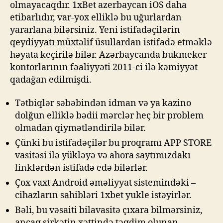
olmayacaqdır. 1xBet azerbaycan iOS daha
etibarlıdır, var-yox elliklə bu uğurlardan
yararlana bilərsiniz. Yeni istifadəçilərin
qeydiyyatı müxtəlif üsullardan istifadə etməklə
həyata keçirilə bilər. Azərbaycanda bukmeker
kontorlarının fəaliyyəti 2011-ci ilə kəmiyyət
qadağan edilmişdi.
Tətbiqlər səbəbindən idman və ya kazino
dolğun elliklə bədii mərclər heç bir problem
olmadan qiymətləndirilə bilər.
Çünki bu istifadəçilər bu proqramı APP STORE
vasitəsi ilə yükləyə və ahora saytımızdakı
linklərdən istifadə edə bilərlər.
Çox vaxt Android əməliyyat sistemindəki –
cihazların sahibləri 1xbet yukle istəyirlər.
Bəli, bu vəsaiti bilavasitə çıxara bilmərsiniz,
ancaq şirkətin xəttində təqdim olunan