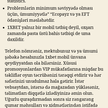
statistics.
Problemlərin minimum səviyyədə olması
üçün, ümumiyyətlə” “Ecopayz və ya EFT
ödənişləri məsləhətdir.
1XBET yalnız bir mobil tətbiq deyil, oxşarı
zamanda pasta üstü bahis tətbiqi de uma
daxildir.
Telefon nömrəniz, mektubunuz və ya ümumi
şəbəkə hesabınızla 1xbet mobil ünvana
qeydiyyatdan ola bilərsiniz. Xüsusi
promosyonlardan VIP mükafatlarına miqdar bu
təkliflər oyun təcrübənizi tərəqqi etdirir və hər
səfərinizi unudulmaz hala gətirir. İstər
vebsaytdan, istərsə də mağazadan yükləsəniz,
təlimatları diqqətlə izlədiyinizə əmin olun.
Uğurlu quraşdırmadan sonra siz rəngarəng
qumar məhsulları və xidmətlərindən istifadə