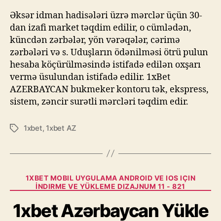
Əksər idman hadisələri üzrə mərclər üçün 30-
dan izafi market təqdim edilir, o cümlədən,
küncdən zərbələr, yön vərəqələr, cərimə
zərbələri və s. Uduşların ödənilməsi ötrü pulun
hesaba köçürülməsində istifadə edilən oxşarı
vermə üsulundan istifadə edilir. 1xBet
AZERBAYCAN bukmeker kontoru tək, ekspress,
sistem, zəncir surətli mərcləri təqdim edir.
1xbet
,
1xbet AZ
1XBET MOBIL UYGULAMA ANDROID VE IOS IÇIN
İNDIRME VE YÜKLEME DIZAJNUM 11 - 821
1xbet Azərbaycan Yükle