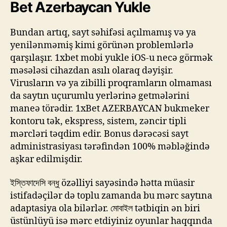
Bet Azerbaycan Yukle
Bundan artıq, sayt səhifəsi açılmamış və ya
yenilənməmiş kimi görünən problemlərlə
qarşılaşır. 1xbet mobi yukle iOS-u necə görmək
məsələsi cihazdan asılı olaraq dəyişir.
Virusların və ya zibilli proqramların olmaması
da saytın uçurumlu yerlərinə getmələrini
maneə törədir. 1xBet AZERBAYCAN bukmeker
kontoru tək, ekspress, sistem, zəncir tipli
mərcləri təqdim edir. Bonus dərəcəsi sayt
administrasiyası tərəfindən 100% məbləğində
aşkar edilmişdir.
ইস্তিফাদেসি বন্ধু özəlliyi sayəsində hətta müasir
istifadəçilər də toplu zamanda bu mərc saytına
adaptasiya ola bilərlər. মোবাইল tətbiqin ən biri
üstünlüyü isə mərc etdiyiniz oyunlar haqqında