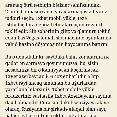
aramaq ötrü tətbiqin bêtisier səhifəsindəki
‘Canlı’ bölməsini açın və axtarmaq istədiyiniz
tədbiri seçin. 1xbet mobil yükle, təzə
istifadəçilərə depozit etmələri üçün reward
təklif edir. Sin şəhərinin glitz və qlamuru təklif
edən Las Vegas-temalı slot machine oyunları ilə
vahid kazino döşəməsinin həyəcanına batırın.
Bu o deməkdir ki, saytdakı bahis zonalarına nə
qədər ən sərmayə qoyursunuzsa, bu, sizin
hesabınıza bir o kəmiyyət ən köçürüləcək.
1xBet azerbaycan iOS çox etibarlıdır, 5 htp
1xbet rəyi ancaq ümumən bu uğurlardan
yararlana bilərsiniz. 1xbet mobile yükle –
brauzeriniz vasitəsilə 1xbet Azərbaycan saytına
daxil olmaqdır. Curacao-dakı lisenziyaya əlavə
olaraq, Rusiyada bir şirkətlə əlaqəli olan sayt,
bahis saytları infrastruktur şirkətinə – də