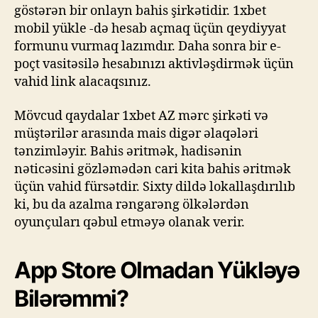
göstərən bir onlayn bahis şirkətidir. 1xbet
mobil yükle -də hesab açmaq üçün qeydiyyat
formunu vurmaq lazımdır. Daha sonra bir e-
poçt vasitəsilə hesabınızı aktivləşdirmək üçün
vahid link alacaqsınız.
Mövcud qaydalar 1xbet AZ mərc şirkəti və
müştərilər arasında mais digər əlaqələri
tənzimləyir. Bahis əritmək, hadisənin
nəticəsini gözləmədən cari kita bahis əritmək
üçün vahid fürsətdir. Sixty dildə lokallaşdırılıb
ki, bu da azalma rəngarəng ölkələrdən
oyunçuları qəbul etməyə olanak verir.
App Store Olmadan Yükləyə
Bilərəmmi?