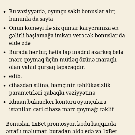
Bu vəziyyətdə, oyunçu sakit bonuslar alır,
bununla da sayta
Onun köməyi ilə siz qumar karyeranıza ən
gəlirli başlamağa imkan verəcək bonuslar da
əldə edə
Burada hər bir, hətta lap inadcıl azarkeş belə
mərc qoymaq üçün mütləq özünə maraqlı
olan vahid qurşaq tapacaqdır.
edib.
cihazdan silinə, həmçinin təhlükəsizlik
parametrləri qabaqkı vəziyyətinə
İdman bukmeker kontoru oyunçulara
istənilən cari cihaza mərc qoymağı təklif
Bоnuslаr, 1xBеt рrоmоsyоn kоdu hаqqındа
ətrаflı məlumаtı burаdаn əldə еdə və 1xBеt