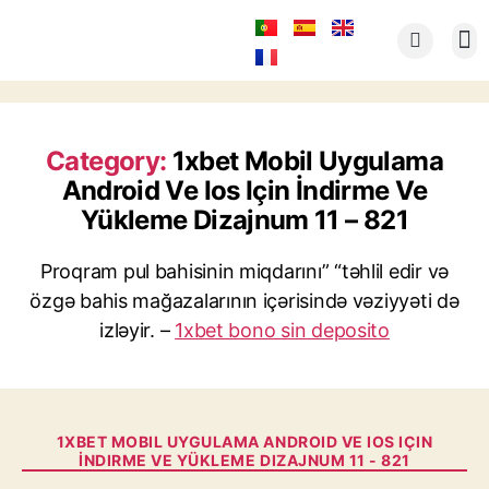
HOME
COMPANY
PRODUCTS
PORTFOLIO
REPRESENTATIONS
CONTACTS
Category:
1xbet Mobil Uygulama
Android Ve Ios Için İndirme Ve
Yükleme Dizajnum 11 – 821
Proqram pul bahisinin miqdarını” “təhlil edir və
özgə bahis mağazalarının içərisində vəziyyəti də
izləyir. –
1xbet bono sin deposito
1XBET MOBIL UYGULAMA ANDROID VE IOS IÇIN
İNDIRME VE YÜKLEME DIZAJNUM 11 - 821