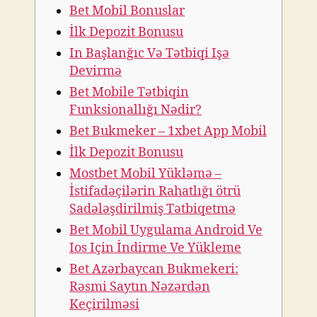
Bet Mobil Bonuslar
İlk Depozit Bonusu
In Başlanğıc Və Tətbiqi Işə
Devirmə
Bet Mobile Tətbiqin
Funksionallığı Nədir?
Bet Bukmeker – 1xbet App Mobil
İlk Depozit Bonusu
Mostbet Mobil Yükləmə –
İstifadəçilərin Rahatlığı ötrü
Sadələşdirilmiş Tətbiqetmə
Bet Mobil Uygulama Android Ve
Ios Için İndirme Ve Yükleme
Bet Azərbaycan Bukmekeri:
Rəsmi Saytın Nəzərdən
Keçirilməsi