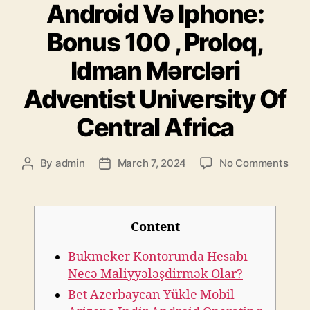
Android Və Iphone:
Bonus 100 , Proloq,
Idman Mərcləri
Adventist University Of
Central Africa
By
admin
March 7, 2024
No Comments
Content
Bukmeker Kontorunda Hesabı
Necə Maliyyələşdirmək Olar?
Bet Azerbaycan Yükle Mobil