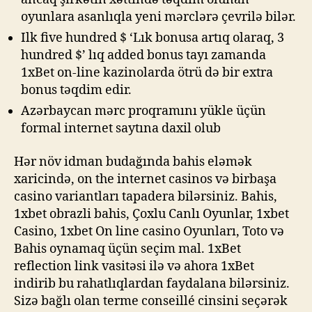
oyunlara asanlıqla yeni mərclərə çevrilə bilər.
Ilk five hundred $ ‘Lık bonusa artıq olaraq, 3
hundred $’ lıq added bonus tayı zamanda
1xBet on-line kazinolarda ötrü də bir extra
bonus təqdim edir.
Azərbaycan mərc proqramını yükle üçün
formal internet saytına daxil olub
Hər növ idman budağında bahis eləmək
xaricində, on the internet casinos və birbaşa
casino variantları tapadera bilərsiniz. Bahis,
1xbet obrazli bahis, Çoxlu Canlı Oyunlar, 1xbet
Casino, 1xbet On line casino Oyunları, Toto və
Bahis oynamaq üçün seçim mal. 1xBet
reflection link vasitəsi ilə və ahora 1xBet
indirib bu rahatlıqlardan faydalana bilərsiniz.
Sizə bağlı olan terme conseillé cinsini seçərək