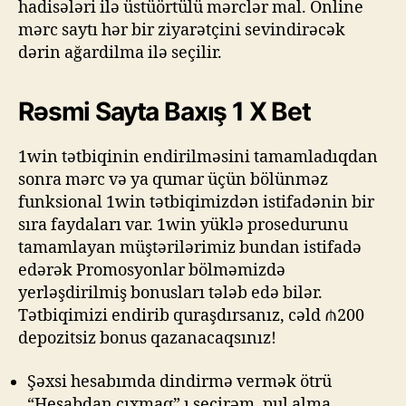
hadisələri ilə üstüörtülü mərclər mal. Online
mərc saytı hər bir ziyarətçini sevindirəcək
dərin ağardilma ilə seçilir.
Rəsmi Sayta Baxış 1 X Bet
1win tətbiqinin endirilməsini tamamladıqdan
sonra mərc və ya qumar üçün bölünməz
funksional 1win tətbiqimizdən istifadənin bir
sıra faydaları var. 1win yüklə prosedurunu
tamamlayan müştərilərimiz bundan istifadə
edərək Promosyonlar bölməmizdə
yerləşdirilmiş bonusları tələb edə bilər.
Tətbiqimizi endirib quraşdırsanız, cəld ₼200
depozitsiz bonus qazanacaqsınız!
Şəxsi hesabımda dindirmə vermək ötrü
“Hesabdan çıxmaq” ı seçirəm, pul alma