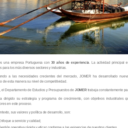
es una empresa Portuguesa con
30 años de experiencia
. La actividad principal 
s para los más diversos sectores y industrias.
ndo a las necesidades crecientes del mercado, JOMER ha desarrollado nueva
 de esta manera su nivel de competitividad.
, el Departamento de Estudios y Presupuestos de
JOMER
trabaja constantemente par
 dirigido su estrategia y programa de crecimiento, con objetivos industriales
ores en este proceso.
ntexto, sus valores y política de desarrollo, son:
Enfoque a servicio y calidad;
Gestión operativa rápida y eficaz conforme a las exigencias de nuestros clientes.