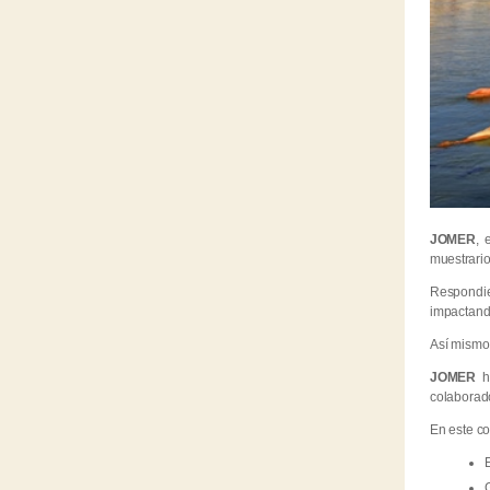
JOMER
, 
muestrario
Respondie
impactando
Así mismo
JOMER
ha
colaborad
En este co