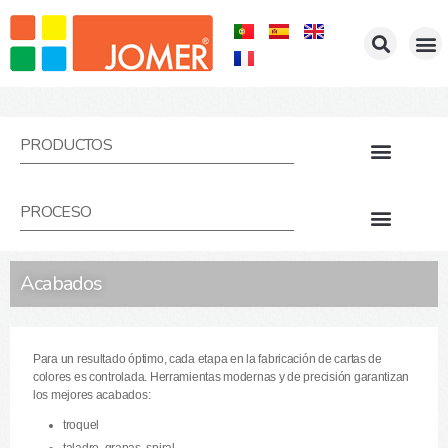
HOME
EMPRESA
PRODUCTOS
PORTFOLIO
REPRESENTACIONES
CONTACTOS
PRODUCTOS
Cartas de Colores por Deposición
Brochuras de Colores
Tacos de Colores
Cartas con Aplicaciones Reales
PROCESO
Reproduccion de Colores
Aplicaciones Reales
Acabados
Para un resultado óptimo, cada etapa en la fabricación de cartas de
colores es controlada. Herramientas modernas y de precisión garantizan
los mejores acabados:
troquel