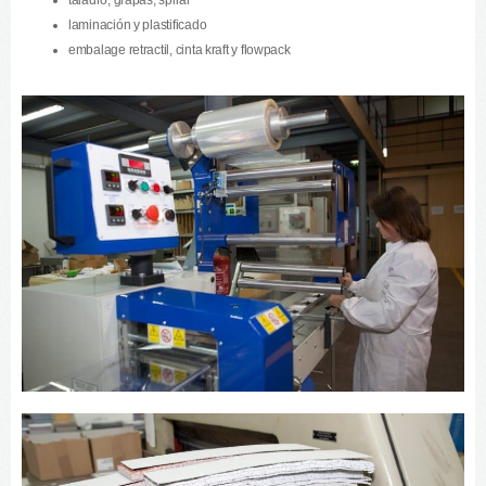
taladro, grapas, spiral
laminación y plastificado
embalage retractil, cinta kraft y flowpack